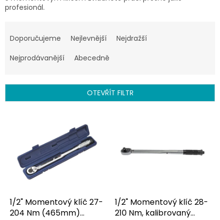
profesionál.
Ř
a
Doporučujeme
Nejlevnější
Nejdražší
z
e
Nejprodávanější
Abecedně
n
í
p
OTEVŘÍT FILTR
r
o
V
d
ý
u
p
k
i
t
s
ů
p
r
o
d
1/2" Momentový klíč 27-
1/2" Momentový klíč 28-
u
204 Nm (465mm)
210 Nm, kalibrovaný