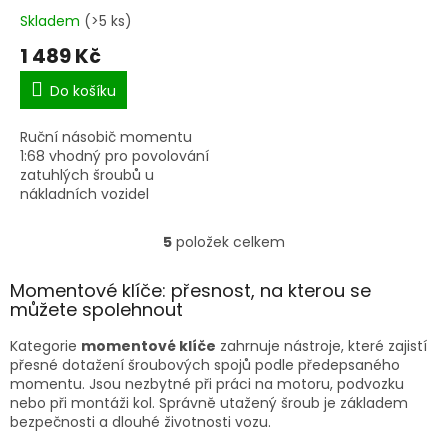
Skladem
(>5 ks)
1 489 Kč
Do košíku
Ruční násobič momentu
1:68 vhodný pro povolování
zatuhlých šroubů u
nákladních vozidel
5
položek celkem
O
v
l
Momentové klíče: přesnost, na kterou se
á
můžete spolehnout
d
a
Kategorie
momentové klíče
zahrnuje nástroje, které zajistí
c
přesné dotažení šroubových spojů podle předepsaného
í
momentu. Jsou nezbytné při práci na motoru, podvozku
p
nebo při montáži kol. Správně utažený šroub je základem
r
bezpečnosti a dlouhé životnosti vozu.
v