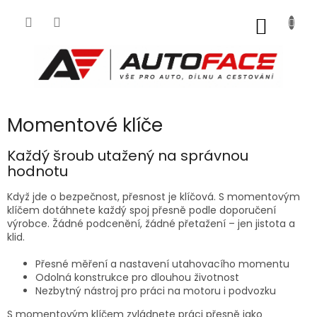
Přejít
na
NÁKUP
obsah
KOŠÍK
Momentové klíče
Každý šroub utažený na správnou
hodnotu
Když jde o bezpečnost, přesnost je klíčová. S momentovým
klíčem dotáhnete každý spoj přesně podle doporučení
výrobce. Žádné podcenění, žádné přetažení – jen jistota a
klid.
Přesné měření a nastavení utahovacího momentu
Odolná konstrukce pro dlouhou životnost
Nezbytný nástroj pro práci na motoru i podvozku
S momentovým klíčem zvládnete práci přesně jako