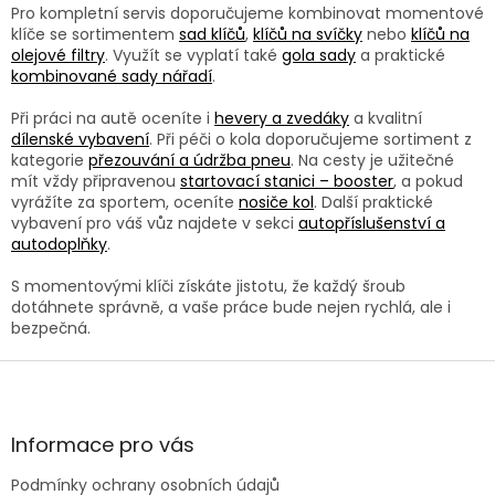
k
Pro kompletní servis doporučujeme kombinovat momentové
y
klíče se sortimentem
sad klíčů
,
klíčů na svíčky
nebo
klíčů na
v
olejové filtry
. Využít se vyplatí také
gola sady
a praktické
ý
kombinované sady nářadí
.
p
i
Při práci na autě oceníte i
hevery a zvedáky
a kvalitní
s
dílenské vybavení
. Při péči o kola doporučujeme sortiment z
u
kategorie
přezouvání a údržba pneu
. Na cesty je užitečné
mít vždy připravenou
startovací stanici – booster
, a pokud
vyrážíte za sportem, oceníte
nosiče kol
. Další praktické
vybavení pro váš vůz najdete v sekci
autopříslušenství a
autodoplňky
.
S momentovými klíči získáte jistotu, že každý šroub
dotáhnete správně, a vaše práce bude nejen rychlá, ale i
bezpečná.
Z
á
p
a
Informace pro vás
t
Podmínky ochrany osobních údajů
í