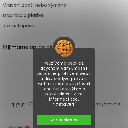
Vrácení zboží nebo výměna
Doprava a platba
Jak nakupovat
Přijímáme online platby
Používáme cookies,
abychom Vám umožnili
pohodlné prohlížení webu
a díky analýze provozu
webu neustále zlepšovali
Vytvořil Shoptet
jeho funkce, výkon a
použitelnost. Více
informací
zde
.
Copyright 2026
Autoface.cz
. Všechna práva vyhrazena.
Nastavení
Upravit nastavení cookies
Souhlasím