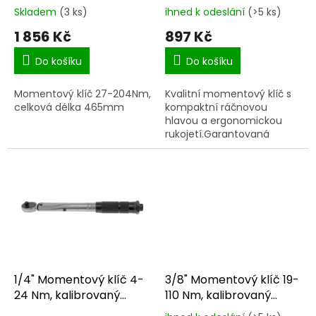
k
AK224
T39913
Skladem
(3 ks)
ihned k odeslání
(>5 ks)
Průměrné
Průměrné
t
hodnocení
hodnocení
1 856 Kč
897 Kč
ů
produktu
produktu
je
je
Do košíku
Do košíku
5,0
5,0
z
z
Momentový klíč 27-204Nm,
Kvalitní momentový klíč s
5
5
celková délka 465mm
kompaktní ráčnovou
hvězdiček.
hvězdiček.
hlavou a ergonomickou
rukojetí.Garantovaná
přesnost certifikátem na
+/- 4%.Intuitivní
nastavování
požadovaného
utahovacího...
1/4" Momentový klíč 4-
3/8" Momentový klíč 19-
24 Nm, kalibrovaný
110 Nm, kalibrovaný
T39901
T39905