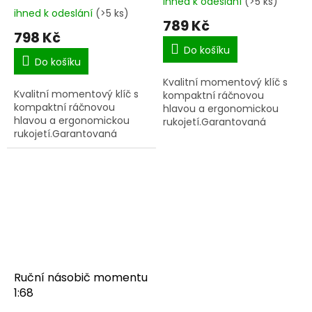
ihned k odeslání
(>5 ks)
Průměrné
ihned k odeslání
(>5 ks)
hodnocení
789 Kč
produktu
798 Kč
je
Do košíku
5,0
Do košíku
z
Kvalitní momentový klíč s
5
Kvalitní momentový klíč s
kompaktní ráčnovou
hvězdiček.
kompaktní ráčnovou
hlavou a ergonomickou
hlavou a ergonomickou
rukojetí.Garantovaná
rukojetí.Garantovaná
přesnost certifikátem na
přesnost certifikátem na
+/4%.
+/4%.Intuitivní nastavování
požadovaného
utahovacího...
Ruční násobič momentu
1:68