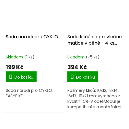
Sada nářadí pro CYKLO
Sada klíčů na převlečné
matice v pěně - 4 ks
F1.ET115
Skladem
(1 ks)
Skladem
(>5 ks)
199 Kč
394 Kč
Do košíku
Do košíku
Sada nářadí pro CYKLO
Rozměry klíčů: 10x12, 13x14,
EASYBIKE
15x17, 19x21 mmVyrobeno z
kvalitní CR-V oceliModul je
kompatibilní s montážními
vozíky Starline.