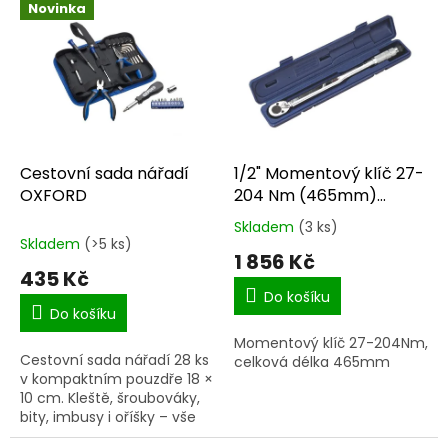
Novinka
d
ý
u
p
k
i
t
s
ů
p
r
o
d
Cestovní sada nářadí
1/2" Momentový klíč 27-
u
OXFORD
204 Nm (465mm)
k
AK224
Skladem
(3 ks)
Průměrné
t
Skladem
(>5 ks)
hodnocení
1 856 Kč
ů
produktu
435 Kč
je
Do košíku
5,0
Do košíku
z
Momentový klíč 27-204Nm,
5
Cestovní sada nářadí 28 ks
celková délka 465mm
hvězdiček.
v kompaktním pouzdře 18 ×
10 cm. Kleště, šroubováky,
bity, imbusy i oříšky – vše
po ruce doma i na cestách.