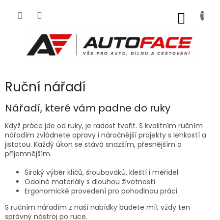
Přejít
na
NÁKUP
obsah
KOŠÍK
Ruční nářadí
Nářadí, které vám padne do ruky
Když práce jde od ruky, je radost tvořit. S kvalitním ručním
nářadím zvládnete opravy i náročnější projekty s lehkostí a
jistotou. Každý úkon se stává snazším, přesnějším a
příjemnějším.
Široký výběr klíčů, šroubováků, kleští i měřidel
Odolné materiály s dlouhou životností
Ergonomické provedení pro pohodlnou práci
S ručním nářadím z naší nabídky budete mít vždy ten
správný nástroj po ruce.