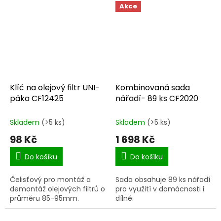
uložena v praktickém
Akce
plastovém kufříku tak, aby
se...
Klíč na olejový filtr UNI-
Kombinovaná sada
páka CF12425
nářadí- 89 ks CF2020
Skladem
(>5 ks)
Skladem
(>5 ks)
98 Kč
1 698 Kč
Do košíku
Do košíku
Čelisťový pro montáž a
Sada obsahuje 89 ks nářadí
demontáž olejových filtrů o
pro využití v domácnosti i
průměru 85-95mm.
dílně.