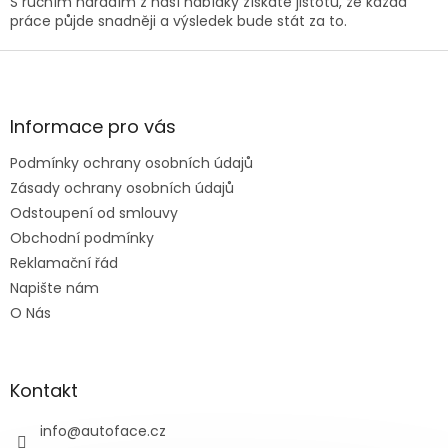
S ručním nářadím z naší nabídky získáte jistotu, že každá
práce půjde snadněji a výsledek bude stát za to.
Z
á
p
a
Informace pro vás
t
Podmínky ochrany osobních údajů
í
Zásady ochrany osobních údajů
Odstoupení od smlouvy
Obchodní podmínky
Reklamační řád
Napište nám
O Nás
Kontakt
info
@
autoface.cz