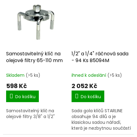
Samostavitelný klíč na
1/2" a 1/4" ráčnová sada
olejové filtry 65-110 mm
- 94 Ks B5094M
Skladem
(>5 ks)
ihned k odeslání
(>5 ks)
598 Kč
2 052 Kč
Do košíku
Do košíku
Samostavitelný klíč na
Sada gola klíčů STARLINE
olejové filtry 3/8" a 1/2"
obsahuje 94 dílů a je
klasickou sadou nářadí,
která je nezbytnou součástí
výbavy každé dílny. Sada je