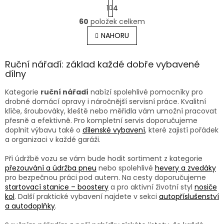
S
1
4
t
O
r
60
položek celkem
v
á
l
NAHORU
n
á
k
o
d
v
Ruční nářadí: základ každé dobře vybavené
a
á
dílny
c
n
í
í
p
Kategorie
ruční nářadí
nabízí spolehlivé pomocníky pro
r
drobné domácí opravy i náročnější servisní práce. Kvalitní
v
klíče, šroubováky, kleště nebo měřidla vám umožní pracovat
k
přesně a efektivně. Pro kompletní servis doporučujeme
y
doplnit výbavu také o
dílenské vybavení
, které zajistí pořádek
v
a organizaci v každé garáži.
ý
p
Při údržbě vozu se vám bude hodit sortiment z kategorie
i
přezouvání a údržba pneu
nebo spolehlivé
hevery a zvedáky
s
pro bezpečnou práci pod autem. Na cesty doporučujeme
u
startovací stanice – boostery
a pro aktivní životní styl
nosiče
kol
. Další praktické vybavení najdete v sekci
autopříslušenství
a autodoplňky
.