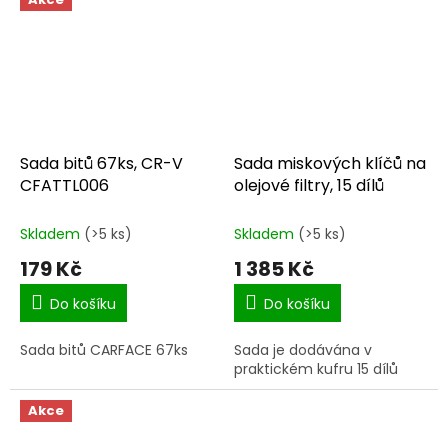
Sada bitů 67ks, CR-V
Sada miskových klíčů na
CFATTL006
olejové filtry, 15 dílů
Skladem
(>5 ks)
Skladem
(>5 ks)
179 Kč
1 385 Kč
Do košíku
Do košíku
Sada bitů CARFACE 67ks
Sada je dodávána v
praktickém kufru 15 dílů
Akce