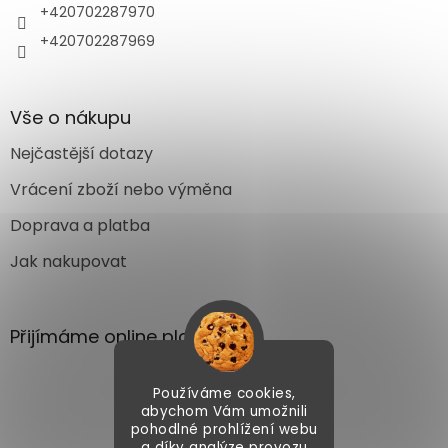
+420702287970
+420702287969
Vše o nákupu
Nejčastější dotazy
Vrácení zboží nebo výměna
Doprava a platba
Jak nakupovat
Přijímáme online platby
Používáme cookies,
abychom Vám umožnili
pohodlné prohlížení webu
a díky analýze provozu