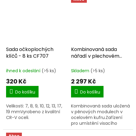
6.5x150Šroubováky křížové
(PH): PH1x75;
PH2x100Šroubováky...
Sada očkoplochých
Kombinovaná sada
klíčů - 8 ks CF707
nářadí v plechovém
boxu CF971
ihned k odeslání
(>5 ks)
Skladem
(>5 ks)
320 Kč
2 297 Kč
Do košíku
Do košíku
Velikosti: 7, 8, 9, 10, 12, 13, 17,
Kombinovaná sada uložená
19 mmVyrobeno z kvalitní
v pěnových modulech v
CR-V oceli.
ocelovém kufru.Zařízení
pro umístění visacího
zámku (zámek není
součástí dodávky).
Akce