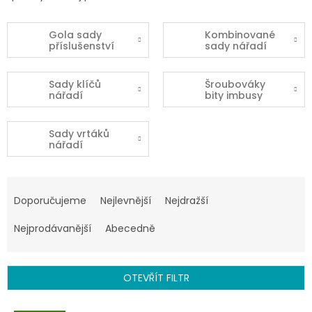
Gola sady
Kombinované
příslušenství
sady nářadí
Sady klíčů
Šroubováky
nářadí
bity imbusy
Sady vrtáků
nářadí
Ř
a
Doporučujeme
Nejlevnější
Nejdražší
z
e
Nejprodávanější
Abecedně
n
í
p
OTEVŘÍT FILTR
r
o
V