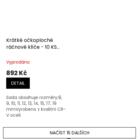
Krátké očkoploché
ráčnové klíče - 10 KS
F1.ET116-1
Vyprodáno
892 Kč
DETAIL
Sada obsahuje rozměry:8,
9, 10, 11, 12, 13, 14, 15, 17, 19
mmVyrobeno z kvalitní CR-
V oceli.
NAČÍST 15 DALŠÍCH