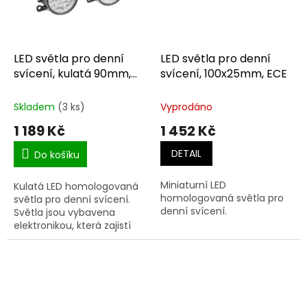
LED světla pro denní
LED světla pro denní
svícení, kulatá 90mm,
svícení, 100x25mm, ECE
ECE
Skladem
(3 ks)
Vyprodáno
1 189 Kč
1 452 Kč
DETAIL
Do košíku
Miniaturní LED
Kulatá LED homologovaná
homologovaná světla pro
světla pro denní svícení.
denní svícení.
Světla jsou vybavena
elektronikou, která zajistí
automatické rozsvícení po
zapnutí zapalování a
zhasnutí při zapnutí...