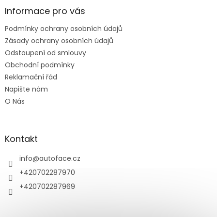
p
a
Informace pro vás
t
Podmínky ochrany osobních údajů
í
Zásady ochrany osobních údajů
Odstoupení od smlouvy
Obchodní podmínky
Reklamační řád
Napište nám
O Nás
Kontakt
info
@
autoface.cz
+420702287970
+420702287969