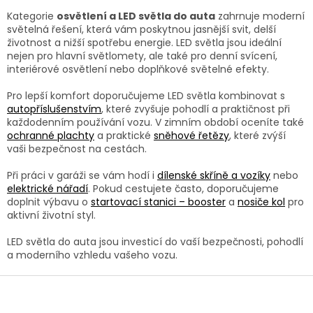
d
a
Kategorie
osvětlení a LED světla do auta
zahrnuje moderní
c
světelná řešení, která vám poskytnou jasnější svit, delší
í
životnost a nižší spotřebu energie. LED světla jsou ideální
p
nejen pro hlavní světlomety, ale také pro denní svícení,
r
interiérové osvětlení nebo doplňkové světelné efekty.
v
k
Pro lepší komfort doporučujeme LED světla kombinovat s
y
autopříslušenstvím
, které zvyšuje pohodlí a praktičnost při
v
každodenním používání vozu. V zimním období oceníte také
ý
ochranné plachty
a praktické
sněhové řetězy
, které zvýší
p
vaši bezpečnost na cestách.
i
s
Při práci v garáži se vám hodí i
dílenské skříně a vozíky
nebo
u
elektrické nářadí
. Pokud cestujete často, doporučujeme
doplnit výbavu o
startovací stanici – booster
a
nosiče kol
pro
aktivní životní styl.
LED světla do auta jsou investicí do vaší bezpečnosti, pohodlí
a moderního vzhledu vašeho vozu.
Z
á