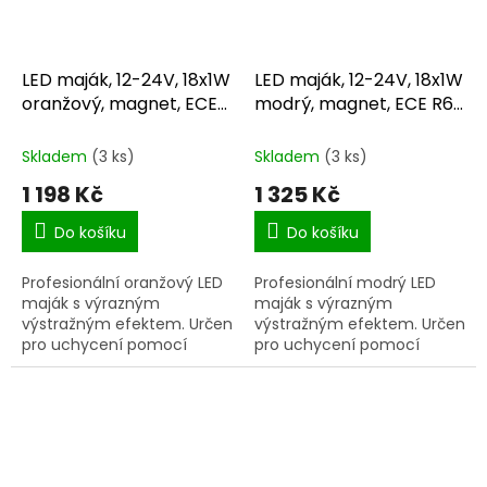
LED maják, 12-24V, 18x1W
LED maják, 12-24V, 18x1W
oranžový, magnet, ECE
modrý, magnet, ECE R65
R65 R10
R10
Skladem
(3 ks)
Skladem
(3 ks)
1 198 Kč
1 325 Kč
Do košíku
Do košíku
Profesionální oranžový LED
Profesionální modrý LED
maják s výrazným
maják s výrazným
výstražným efektem. Určen
výstražným efektem. Určen
pro uchycení pomocí
pro uchycení pomocí
magnetu.
magnetu.