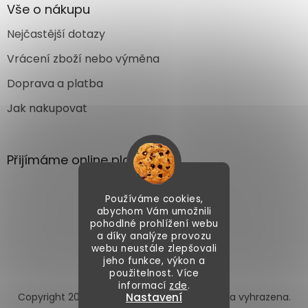
Vše o nákupu
Nejčastější dotazy
Vrácení zboží nebo výměna
Doprava a platba
Jak nakupovat
Přijímáme online platby
Používáme cookies,
abychom Vám umožnili
pohodlné prohlížení webu
a díky analýze provozu
webu neustále zlepšovali
Vytvořil Shoptet
jeho funkce, výkon a
použitelnost. Více
informací
zde
.
Nastavení
Copyright 2026
Autoface.cz
. Všechna práva vyhrazena.