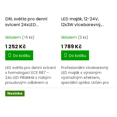
DRL světla pro denní
LED maják, 12-24V,
svícení 24xLED
12x3W vícebarevný,
automatické
magnet
Skladem
(>5 ks)
Skladem
(3 ks)
1 252 Kč
1 789 Kč
Do košíku
Do košíku
LED světla pro denní svícení
Profesionální vícebarevný
s homologací ECE R87 -
LED maják s výrazným
24x LED PIRANHA s nízkým
výstražným efektem,
proudovým odběrem a
speciální optika. Určen pro
funkcím automatického
uchycení pomocí
zapnutím / vypnutím,
magnetu. Možnost vybrat
Novinka
rozměry 160x24x40 mm.
si barvu majáku...