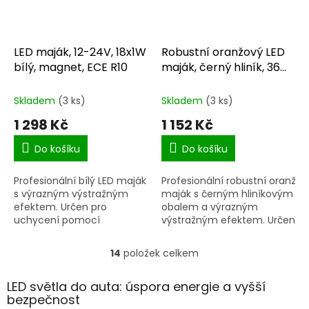
LED maják, 12-24V, 18x1W
Robustní oranžový LED
bílý, magnet, ECE R10
maják, černý hliník, 36W,
ECE R65
Skladem
(3 ks)
Skladem
(3 ks)
1 298 Kč
1 152 Kč
Do košíku
Do košíku
Profesionální bílý LED maják
Profesionální robustní oranžov
s výrazným výstražným
maják s černým hliníkovým
efektem. Určen pro
obalem a výrazným
uchycení pomocí
výstražným efektem. Určen
magnetu.
pro pevnou montáž
pomocí šroubů.
14
položek celkem
O
v
l
LED světla do auta: úspora energie a vyšší
á
bezpečnost