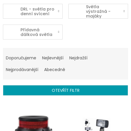
Světla
DRL - světla pro
výstražná -
denní svícení
majáky
Přídavná
dálková světla
Ř
a
Doporučujeme
Nejlevnější
Nejdražší
z
e
Nejprodávanější
Abecedně
n
í
p
OTEVŘÍT FILTR
r
o
V
d
ý
u
p
k
i
t
s