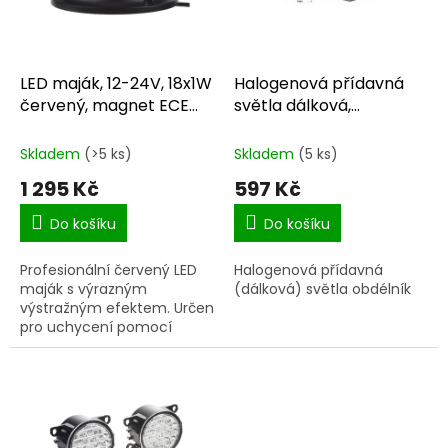
ů
p
r
o
d
LED maják, 12-24V, 18x1W
Halogenová přídavná
u
červený, magnet ECE
světla dálková,
k
R10
homologace
t
Skladem
(>5 ks)
Skladem
(5 ks)
ů
1 295 Kč
597 Kč
Do košíku
Do košíku
Profesionální červený LED
Halogenová přídavná
maják s výrazným
(dálková) světla obdélník
výstražným efektem. Určen
pro uchycení pomocí
magnetu.