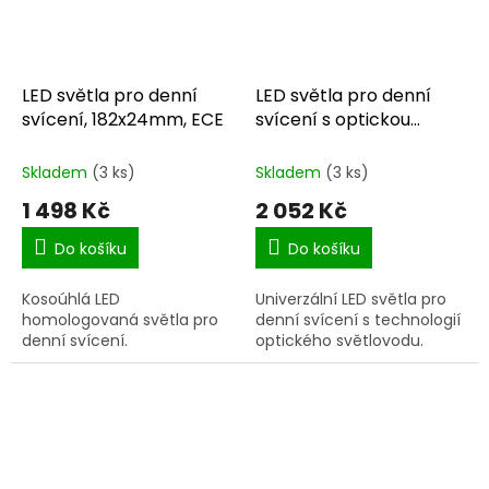
LED světla pro denní
LED světla pro denní
svícení, 182x24mm, ECE
svícení s optickou
trubicí 160mm, ECE
Skladem
(3 ks)
Skladem
(3 ks)
1 498 Kč
2 052 Kč
Do košíku
Do košíku
Kosoúhlá LED
Univerzální LED světla pro
homologovaná světla pro
denní svícení s technologií
denní svícení.
optického světlovodu.