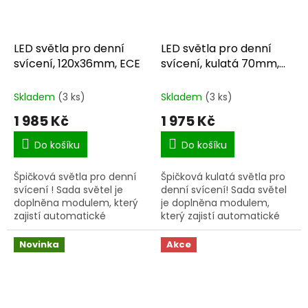
LED světla pro denní
LED světla pro denní
svícení, 120x36mm, ECE
svícení, kulatá 70mm,
ECE
Skladem
(3 ks)
Skladem
(3 ks)
1 985 Kč
1 975 Kč
Do košíku
Do košíku
Špičková světla pro denní
Špičková kulatá světla pro
svícení ! Sada světel je
denní svícení! Sada světel
doplněna modulem, který
je doplněna modulem,
zajistí automatické
který zajistí automatické
rozsvícení po nastartování
rozsvícení po nastartování
a zhasnutí při zapnutí
a zhasnutí při zapnutí
Novinka
Akce
potkávacích světel vozidla.
potkávacích světel vozidla.