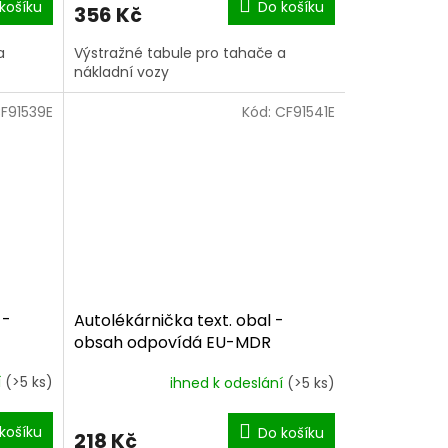
košíku
Do košíku
356 Kč
a
Výstražné tabule pro tahače a
nákladní vozy
F91539E
Kód:
CF91541E
 -
Autolékárnička text. obal -
obsah odpovídá EU-MDR
í
(>5 ks)
ihned k odeslání
(>5 ks)
košíku
Do košíku
218 Kč