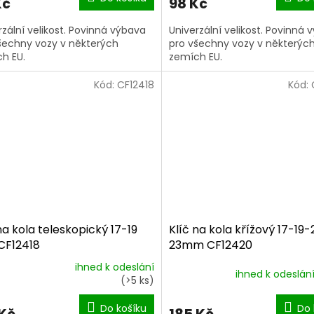
Kč
98 Kč
rzální velikost. Povinná výbava
Univerzální velikost. Povinná 
šechny vozy v některých
pro všechny vozy v některýc
h EU.
zemích EU.
Kód:
CF12418
Kód:
na kola teleskopický 17-19
Klíč na kola křížový 17-19-
F12418
23mm CF12420
ihned k odeslání
ihned k odeslán
ěrné
(>5 ks)
ocení
ktu
Do košíku
Do 