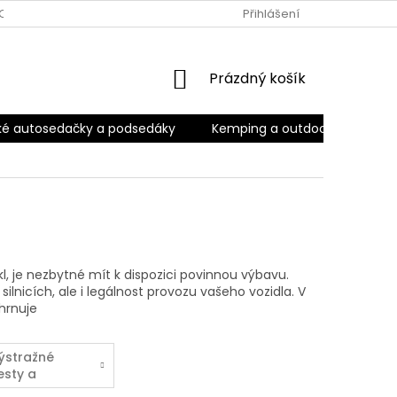
OBNÍCH ÚDAJŮ
ODSTOUPENÍ OD SMLOUVY
Přihlášení
OBCHODNÍ POD
NÁKUPNÍ
Prázdný košík
KOŠÍK
ké autosedačky a podsedáky
Kemping a outdoor
Kara
, je nezbytné mít k dispozici povinnou výbavu.
ilnicích, ale i legálnost provozu vašeho vozidla. V
hrnuje
ýstražné
esty a
eflexní prvky