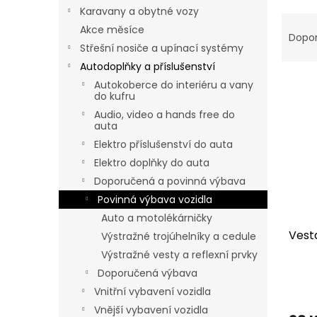
n
Karavany a obytné vozy
e
Ř
Akce měsíce
l
a
Dopo
Střešní nosiče a upínací systémy
z
e
Autodoplňky a příslušenství
V
n
Autokoberce do interiéru a vany
ý
í
do kufru
p
p
Audio, video a hands free do
auta
i
r
s
o
Elektro příslušenství do auta
p
d
Elektro doplňky do auta
r
u
Doporučená a povinná výbava
o
k
Povinná výbava vozidla
d
t
Auto a motolékárničky
u
ů
Vest
k
Výstražné trojúhelníky a cedule
t
Výstražné vesty a reflexní prvky
ů
Doporučená výbava
Vnitřní vybavení vozidla
Vnější vybavení vozidla