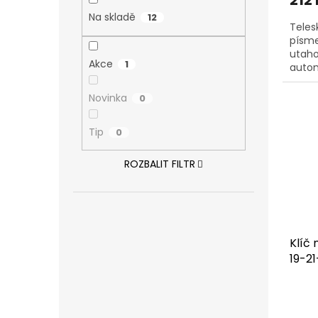
212
je
4,0
Na skladě
12
Teles
z
písme
5
utaho
hvězd
Akce
1
autom
Novinka
0
Tip
0
ROZBALIT FILTR
Klíč 
19-2