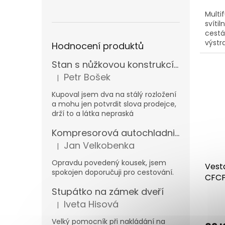
Multi
svíti
cestá
výstr
Hodnocení produktů
(zálož
Stan s nůžkovou konstrukcí 3x3m
Petr Bošek
|
Hodnocení produktu je 5 z 5 hvězdiček.
Kupoval jsem dva na stálý rozložení
a mohu jen potvrdit slova prodejce,
drží to a látka nepraská
Kompresorová autochladnička Carbest MaxiFreezer 40 l 12/230 V -20 °C
Jan Velkobenka
|
Hodnocení produktu je 5 z 5 hvězdiček.
Opravdu povedený kousek, jsem
Vest
spokojen doporučuji pro cestování.
CFCP
Stupátko na zámek dveří
Iveta Hisová
|
Hodnocení produktu je 5 z 5 hvězdiček.
Velký pomocník při nakládání na