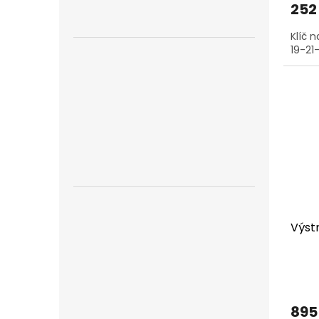
252
Klíč n
19-2
Výstr
895