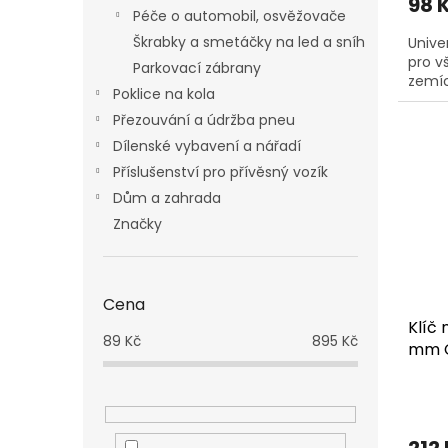
98 
Péče o automobil, osvěžovače
Škrabky a smetáčky na led a sníh
Unive
pro v
Parkovací zábrany
zemíc
Poklice na kola
Přezouvání a údržba pneu
Dílenské vybavení a nářadí
Příslušenství pro přívěsný vozík
Dům a zahrada
Značky
Cena
Klíč 
89
Kč
895
Kč
mm C
Prům
hodn
produ