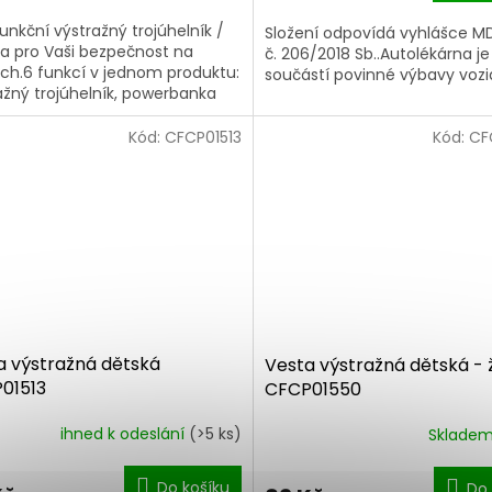
funkční výstražný trojúhelník /
Složení odpovídá vyhlášce M
lna pro Vaši bezpečnost na
č. 206/2018 Sb..Autolékárna je
ch.6 funkcí v jednom produktu:
součástí povinné výbavy vozid
ažný trojúhelník, powerbanka
ní baterie), pracovní svítilna,...
Kód:
CFCP01513
Kód:
CF
a výstražná dětská
Vesta výstražná dětská - 
01513
CFCP01550
ihned k odeslání
(>5 ks)
Sklade
Do košíku
Do 