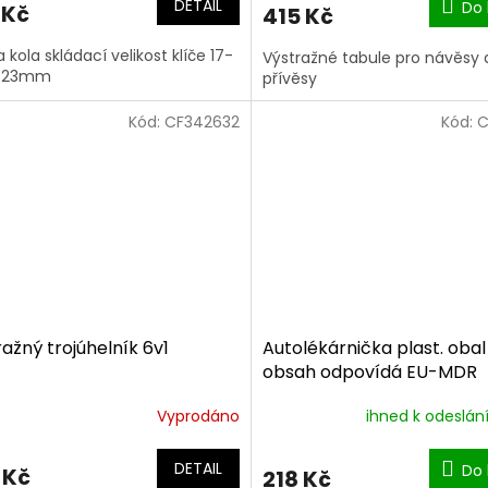
DETAIL
Do 
 Kč
415 Kč
a kola skládací velikost klíče 17-
Výstražné tabule pro návěsy 
1-23mm
přívěsy
Kód:
CF342632
Kód:
C
ažný trojúhelník 6v1
Autolékárnička plast. obal
obsah odpovídá EU-MDR
Vyprodáno
ihned k odeslán
DETAIL
Do 
 Kč
218 Kč