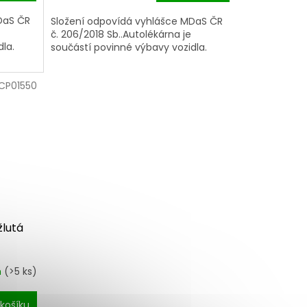
DaS ČR
Složení odpovídá vyhlášce MDaS ČR
č. 206/2018 Sb..Autolékárna je
la.
součástí povinné výbavy vozidla.
CP01550
žlutá
m
(>5 ks)
košíku