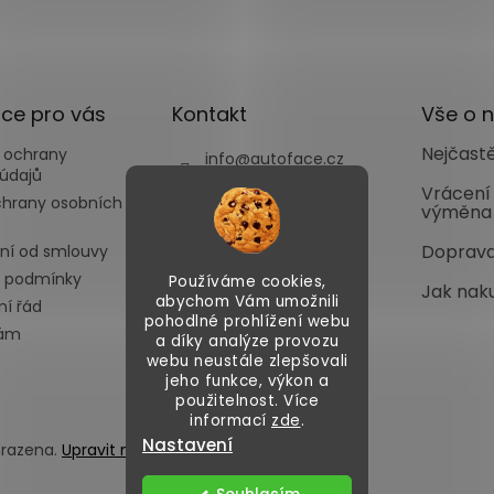
s
u
ce pro vás
Kontakt
Vše o 
Nejčastě
 ochrany
info
@
autoface.cz
údajů
+420702287970
Vrácení
chrany osobních
výměna
+420702287969
Doprava
ní od smlouvy
 podmínky
Používáme cookies,
Jak nak
abychom Vám umožnili
í řád
pohodlné prohlížení webu
nám
a díky analýze provozu
webu neustále zlepšovali
jeho funkce, výkon a
použitelnost. Více
informací
zde
.
Nastavení
hrazena.
Upravit nastavení cookies