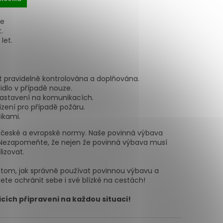
ře
.
let.
ýt pravidelně kontrolována a doplňována.
dlo v případě nouze.
 zastavení na komunikacích.
zení pro případě požáru.
ikami.
ny české a evropské normy. Naše povinná výbava
tě. Nezapomeňte, že nejen že povinná výbava musí
lizovat.
o tom, jak správně používat povinnou výbavu a
ůžete ochránit sebe i své blízké na cestách!
icích připraveni na každou situaci!