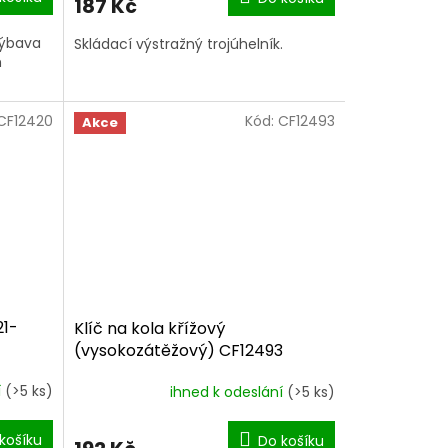
187 Kč
výbava
Skládací výstražný trojúhelník.
h
CF12420
Kód:
CF12493
Akce
21-
Klíč na kola křížový
(vysokozátěžový) CF12493
í
(>5 ks)
ihned k odeslání
(>5 ks)
košíku
Do košíku