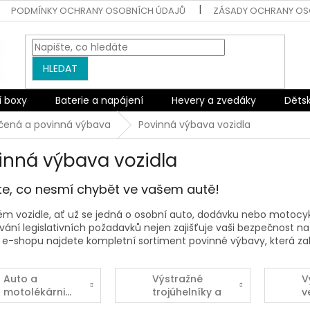
PODMÍNKY OCHRANY OSOBNÍCH ÚDAJŮ
ZÁSADY OCHRANY OS
HLEDAT
í boxy
Baterie a napájení
Hevery a zvedáky
Děts
čená a povinná výbava
Povinná výbava vozidla
inná výbava vozidla
ěte, co nesmí chybět ve vašem autě!
ém vozidle, ať už se jedná o osobní auto, dodávku nebo motocykl
ání legislativních požadavků nejen zajišťuje vaši bezpečnost na s
e-shopu najdete kompletní sortiment povinné výbavy, která za
Auto a
Výstražné
V
motolékárničky
trojúhelníky a
v
cedule
r