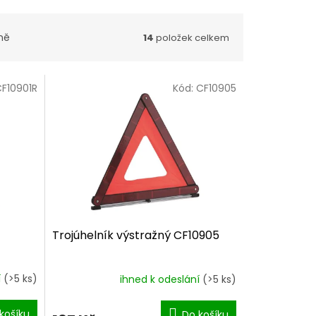
ně
14
položek celkem
F10901R
Kód:
CF10905
Trojúhelník výstražný CF10905
í
(>5 ks)
ihned k odeslání
(>5 ks)
košíku
Do košíku