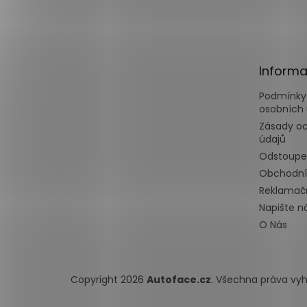
á
p
a
t
Informa
í
Podmínky
osobních 
Zásady o
údajů
Odstoupe
Obchodní
Reklamačn
Napište 
O Nás
Copyright 2026
Autoface.cz
. Všechna práva vy