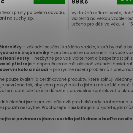
Kč
89 Kč
eflexní pruhy po celém obvodu,
Výstražná reflexní vesta, dob
ání na suchý zip.
viditelná na velkou vzdálenost
Určeno pro děti ve věku 4 - 15 
O
v
ékárničky
– základní součást každého vozidla, která by měla b
l
ýstražné trojúhelníky
– pro bezpečné upozornění na vaše vozi
á
eflexní vesty
– nezbytné pro vaši viditelnost a bezpečnost při
d
asicí přístroje
– doporučujeme mít alespoň základní hasicí zaří
a
ezervní kolo a nářadí
– pro rychlé řešení problémů s pneumat
c
í
me pouze kvalitní a certifikované produkty, které splňují všech
p
 je navržena tak, aby vám poskytla klid a jistotu na každé ces
r
vašem autě, ale také je důležité ji pravidelně kontrolovat a aktua
v
k
dné hledání jsme pro vás připravili praktické rady a informace 
y
její použití nezbytné. Procházejte naši kategorií a zjistěte, jak m
v
ý
ejte si povinnou výbavu vozidla ještě dnes a buďte na siln
p
i