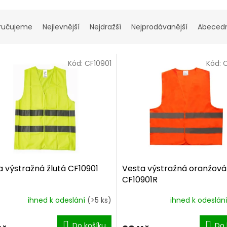
ručujeme
Nejlevnější
Nejdražší
Nejprodávanější
Abeced
Kód:
CF10901
Kód:
C
a výstražná žlutá CF10901
Vesta výstražná oranžová
CF10901R
ihned k odeslání
(>5 ks)
ihned k odeslán
Do košíku
Do 