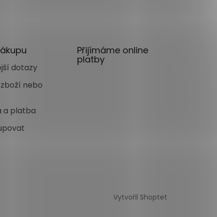
nákupu
Přijímáme online
platby
jší dotazy
 zboží nebo
 a platba
upovat
Vytvořil Shoptet