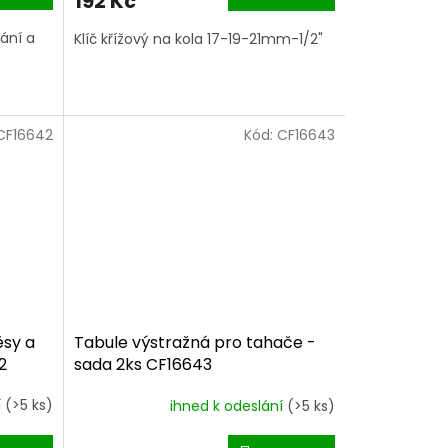
192 Kč
ání a
Klíč křížový na kola 17-19-21mm-1/2"
CF16642
Kód:
CF16643
ěsy a
Tabule výstražná pro tahače -
2
sada 2ks CF16643
í
(>5 ks)
ihned k odeslání
(>5 ks)