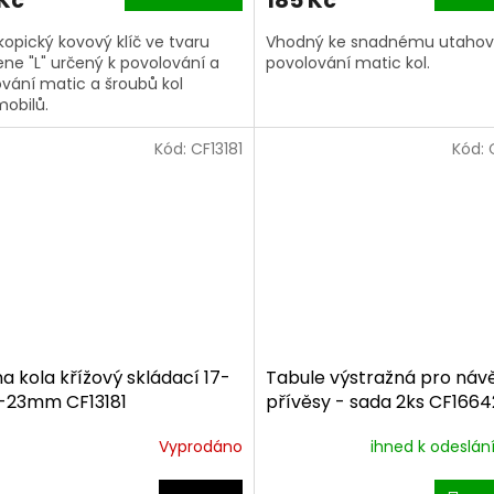
 Kč
185 Kč
kopický kovový klíč ve tvaru
Vhodný ke snadnému utahov
ne "L" určený k povolování a
povolování matic kol.
vání matic a šroubů kol
iček.
obilů.
Kód:
CF13181
Kód:
na kola křížový skládací 17-
Tabule výstražná pro náv
1-23mm CF13181
přívěsy - sada 2ks CF1664
Vyprodáno
ihned k odeslán