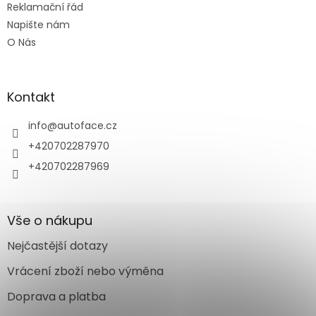
Reklamační řád
Napište nám
O Nás
Kontakt
info
@
autoface.cz
+420702287970
+420702287969
Vše o nákupu
Nejčastější dotazy
Vrácení zboží nebo výměna
Doprava a platba