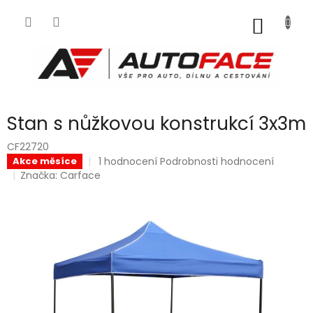
Přejít
na
NÁKUP
obsah
KOŠÍK
Stan s nůžkovou konstrukcí 3x3m
CF22720
Průměrné
1 hodnocení
Podrobnosti hodnocení
Akce měsíce
hodnocení
Značka:
Carface
produktu
je
5,0
z
5
hvězdiček.