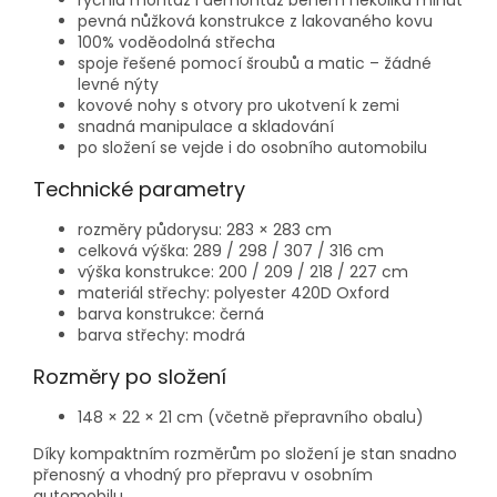
rychlá montáž i demontáž během několika minut
pevná nůžková konstrukce z lakovaného kovu
100% voděodolná střecha
spoje řešené pomocí šroubů a matic – žádné
levné nýty
kovové nohy s otvory pro ukotvení k zemi
snadná manipulace a skladování
po složení se vejde i do osobního automobilu
Technické parametry
rozměry půdorysu: 283 × 283 cm
celková výška: 289 / 298 / 307 / 316 cm
výška konstrukce: 200 / 209 / 218 / 227 cm
materiál střechy: polyester 420D Oxford
barva konstrukce: černá
barva střechy: modrá
Rozměry po složení
148 × 22 × 21 cm (včetně přepravního obalu)
Díky kompaktním rozměrům po složení je stan snadno
přenosný a vhodný pro přepravu v osobním
automobilu.