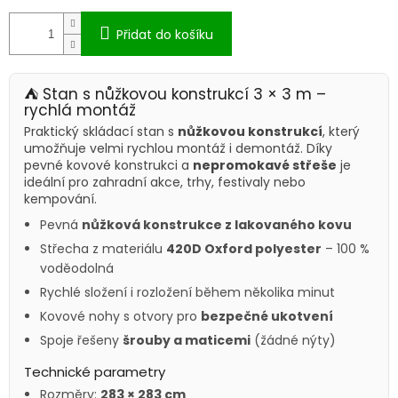
Přidat do košíku
⛺ Stan s nůžkovou konstrukcí 3 × 3 m –
rychlá montáž
Praktický skládací stan s
nůžkovou konstrukcí
, který
umožňuje velmi rychlou montáž i demontáž. Díky
pevné kovové konstrukci a
nepromokavé střeše
je
ideální pro zahradní akce, trhy, festivaly nebo
kempování.
Pevná
nůžková konstrukce z lakovaného kovu
Střecha z materiálu
420D Oxford polyester
– 100 %
voděodolná
Rychlé složení i rozložení během několika minut
Kovové nohy s otvory pro
bezpečné ukotvení
Spoje řešeny
šrouby a maticemi
(žádné nýty)
Technické parametry
Rozměry:
283 × 283 cm