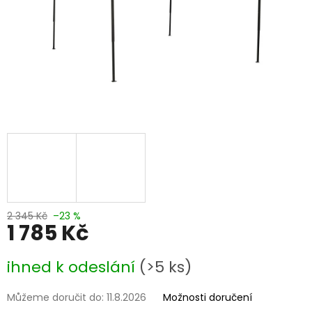
2 345 Kč
–23 %
1 785 Kč
Měrná
ihned k odeslání
(>5 ks)
cena:
Můžeme doručit do:
11.8.2026
Možnosti doručení