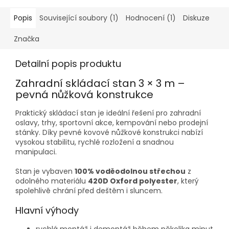
m. Ideální řešení pro
pohledy a zároveň
výměnu...
poskytuje...
Popis
Související soubory (1)
Hodnocení (1)
Diskuze
Značka
Detailní popis produktu
Zahradní skládací stan 3 × 3 m –
pevná nůžková konstrukce
Praktický skládací stan je ideální řešení pro zahradní
oslavy, trhy, sportovní akce, kempování nebo prodejní
stánky. Díky pevné kovové nůžkové konstrukci nabízí
vysokou stabilitu, rychlé rozložení a snadnou
manipulaci.
Stan je vybaven
100% voděodolnou střechou
z
odolného materiálu
420D Oxford polyester
, který
spolehlivě chrání před deštěm i sluncem.
Hlavní výhody