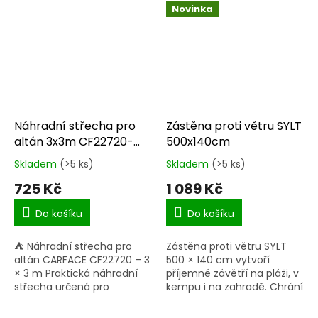
Novinka
Náhradní střecha pro
Zástěna proti větru SYLT
altán 3x3m CF22720-
500x140cm
ND01
Skladem
(>5 ks)
Skladem
(>5 ks)
Průměrné
Průměrné
hodnocení
hodnocení
725 Kč
1 089 Kč
produktu
produktu
je
je
Do košíku
Do košíku
5,0
5,0
z
z
⛺ Náhradní střecha pro
Zástěna proti větru SYLT
5
5
altán CARFACE CF22720 – 3
500 × 140 cm vytvoří
hvězdiček.
hvězdiček.
× 3 m Praktická náhradní
příjemné závětří na pláži, v
střecha určená pro
kempu i na zahradě. Chrání
zahradní altán CARFACE
před větrem, poletujícím
CF22720 o rozměrech 3 × 3
pískem i nežádoucími