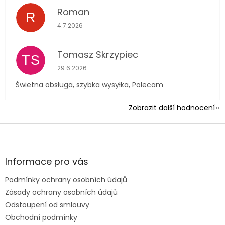
Roman
R
Hodnocení obchodu je 5 z 5 hvězdiček.
4.7.2026
Tomasz Skrzypiec
TS
Hodnocení obchodu je 5 z 5 hvězdiček.
29.6.2026
Świetna obsługa, szybka wysyłka, Polecam
Zobrazit další hodnocení
Z
á
p
a
Informace pro vás
t
Podmínky ochrany osobních údajů
í
Zásady ochrany osobních údajů
Odstoupení od smlouvy
Obchodní podmínky