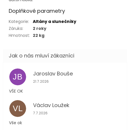
Doplňkové parametry
Kategorie
:
Altány a slunečníky
Záruka
:
2 roky
Hmotnost
:
22 kg
Jaroslav Bouše
JB
Hodnocení obchodu je 5 z 5 hvězdiček.
21.7.2026
VŠE OK
Václav Loužek
VL
Hodnocení obchodu je 5 z 5 hvězdiček.
7.7.2026
Vše ok