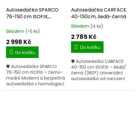
Autosedačka SPARCO
Autosedačka CARFACE
76-150 cm ISOFIX,
40-150cm, šedá-černá
černo-modrá
Skladem
(4 ks)
Průměrné
Skladem
(>5 ks)
hodnocení
2 785 Kč
produktu
2 998 Kč
je
Do košíku
5,0
Do košíku
z
🛡 Autosedačka CARFACE
5
🛡 Autosedačka SPARCO
40–150 cm ISOFIX – šedá/
hvězdiček.
76–150 cm ISOFIX – černo-
černá (360°) Univerzální
modrá Moderní a bezpečná
autosedačka od narození
autosedačka s homologací
až do cca 12 let. Díky
ECE R129/03, určená pro
otočení o 360° se dítě do
děti od 76 do 150 cm.
auta usazuje rychle a
Rozsah 76–150 cm – roste
pohodlně –...
spolu...