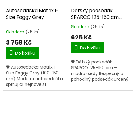
Autosedačka Matrix i-
Dětský podsedák
Size Foggy Grey
SPARCO 125-150 cm,
modro-šedý
Skladem
(>5 ks)
Průměrné
Skladem
(>5 ks)
hodnocení
625 Kč
produktu
3 758 Kč
je
Do košíku
5,0
Do košíku
z
🛡 Dětský podsedák
5
🛡 Autosedačka Matrix i-
SPARCO 125–150 cm –
hvězdiček.
Size Foggy Grey (100–150
modro-šedý Bezpečný a
cm) Moderní autosedačka
pohodlný podsedák určený
splňující nejnovější
pro děti od 125 do 150 cm,
bezpečnostní normu ECE
splňující normu ECE
R129 i-Size, určená pro děti
R129/03. Pro děti 125–150
od 100 do 150 cm (cca 3,5
cm Homologace...
až 12...