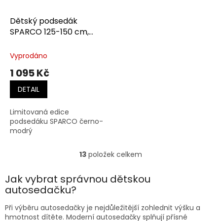
Dětský podsedák
SPARCO 125-150 cm,
černo-šedý limit
Vyprodáno
1 095 Kč
DETAIL
Limitovaná edice
podsedáku SPARCO černo-
modrý
13
položek celkem
O
v
l
Jak vybrat správnou dětskou
á
autosedačku?
d
a
Při výběru autosedačky je nejdůležitější zohlednit výšku a
c
hmotnost dítěte. Moderní autosedačky splňují přísné