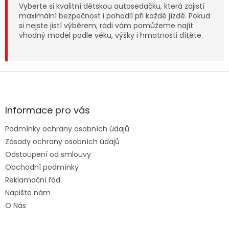
Vyberte si kvalitní dětskou autosedačku, která zajistí
maximální bezpečnost i pohodlí při každé jízdě. Pokud
si nejste jistí výběrem, rádi vám pomůžeme najít
vhodný model podle věku, výšky i hmotnosti dítěte.
Z
á
p
a
Informace pro vás
t
Podmínky ochrany osobních údajů
í
Zásady ochrany osobních údajů
Odstoupení od smlouvy
Obchodní podmínky
Reklamační řád
Napište nám
O Nás