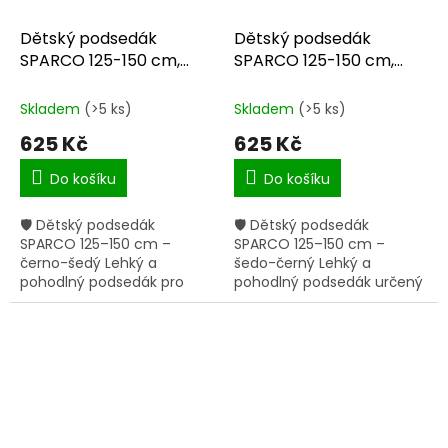
Dětský podsedák
Dětský podsedák
SPARCO 125-150 cm,
SPARCO 125-150 cm,
černo-šedý
šedo-černý
Skladem
(>5 ks)
Skladem
(>5 ks)
625 Kč
625 Kč
Do košíku
Do košíku
🛡 Dětský podsedák
🛡 Dětský podsedák
SPARCO 125–150 cm –
SPARCO 125–150 cm –
černo-šedý Lehký a
šedo-černý Lehký a
pohodlný podsedák pro
pohodlný podsedák určený
starší děti s výškou 125–150
pro děti s výškou 125–150
cm, splňující moderní
cm, splňující moderní
bezpečnostní normu ECE
bezpečnostní normu ECE
R129/03. Pro děti...
R129/03. Pro děti...