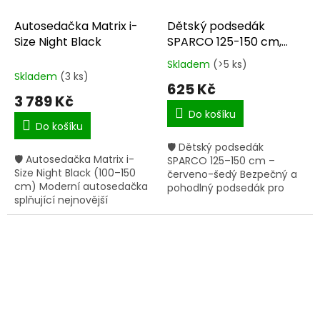
Autosedačka Matrix i-
Dětský podsedák
Size Night Black
SPARCO 125-150 cm,
červeno-šedý
Skladem
(>5 ks)
Průměrné
Skladem
(3 ks)
hodnocení
625 Kč
produktu
3 789 Kč
je
Do košíku
5,0
Do košíku
z
🛡 Dětský podsedák
5
🛡 Autosedačka Matrix i-
SPARCO 125–150 cm –
hvězdiček.
Size Night Black (100–150
červeno-šedý Bezpečný a
cm) Moderní autosedačka
pohodlný podsedák pro
splňující nejnovější
starší děti s výškou 125–150
bezpečnostní normu ECE
cm, splňující moderní
R129 i-Size, určená pro děti
normu ECE R129/03. Pro děti
od 100 do 150 cm (cca 3,5
125–150 cm...
až...