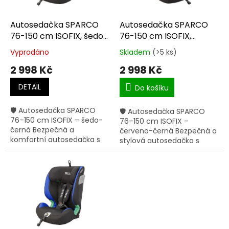
r
o
d
Autosedačka SPARCO
Autosedačka SPARCO
u
76-150 cm ISOFIX, šedo-
76-150 cm ISOFIX,
k
černá
červeno-černá
Vyprodáno
Skladem
(>5 ks)
Průměrné
Průměrné
t
hodnocení
hodnocení
2 998 Kč
2 998 Kč
ů
produktu
produktu
je
je
DETAIL
Do košíku
5,0
5,0
z
z
🛡 Autosedačka SPARCO
🛡 Autosedačka SPARCO
5
5
76–150 cm ISOFIX – šedo-
76–150 cm ISOFIX –
hvězdiček.
hvězdiček.
černá Bezpečná a
červeno-černá Bezpečná a
komfortní autosedačka s
stylová autosedačka s
homologací ECE R129/03,
homologací ECE R129/03,
určená pro děti od 76 do
navržená pro děti od 76 do
150 cm. Rozsah 76–150 cm
150 cm. Rozsah 76–150 cm
(dlouhá...
– dlouhá...