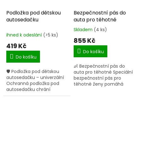
Podložka pod dětskou
Bezpečnostní pás do
autosedačku
auta pro těhotné
Skladem
(4 ks)
Průměrné
ihned k odeslání
(>5 ks)
hodnocení
855 Kč
produktu
419 Kč
je
Do košíku
5,0
Do košíku
z
👶 Bezpečnostní pás do
5
🛡 Podložka pod dětskou
auta pro těhotné Speciální
hvězdiček.
autosedačku – univerzální
bezpečnostní pás pro
Ochranná podložka pod
těhotné ženy pomáhá
autosedačku chrání
správně umístit
sedadlo vozidla před
automobilový pás tak, aby
poškozením, otlaky a
nevyvíjel tlak na břicho a
nečistotami a zároveň
nenarozené dítě....
zvyšuje stabilitu...