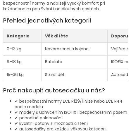
í
bezpečnostní normy a nabízejí vysoký komfort při
p
každodenním používání i na dlouhých cestách.
r
v
Přehled jednotlivých kategorií
k
y
v
Kategorie
Věk dítěte
Doporuč
ý
p
0–13 kg
Novorozenci a kojenci
Vajíčko pr
i
s
9–18 kg
Batolata
ISOFIX ne
u
15–36 kg
Starší děti
Autoseda
Proč nakoupit autosedačku u nás?
✔ bezpečnostní normy ECE R129/i-Size nebo ECE R44
podle modelu
✔ modely s uchycením ISOFIX i bezpečnostním pásem
✔ pohodlné polohování
✔ kvalitní potahy s možností čištění
✔ autosedačky pro každou věkovou kategorii