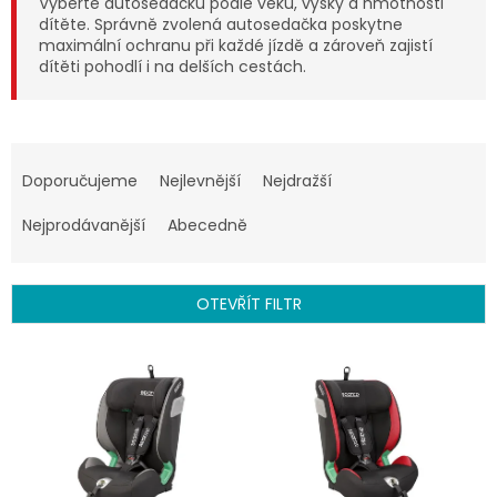
Vyberte autosedačku podle věku, výšky a hmotnosti
dítěte. Správně zvolená autosedačka poskytne
maximální ochranu při každé jízdě a zároveň zajistí
dítěti pohodlí i na delších cestách.
Ř
a
Doporučujeme
Nejlevnější
Nejdražší
z
e
Nejprodávanější
Abecedně
n
í
p
OTEVŘÍT FILTR
r
o
V
d
ý
u
p
k
i
t
s
ů
p