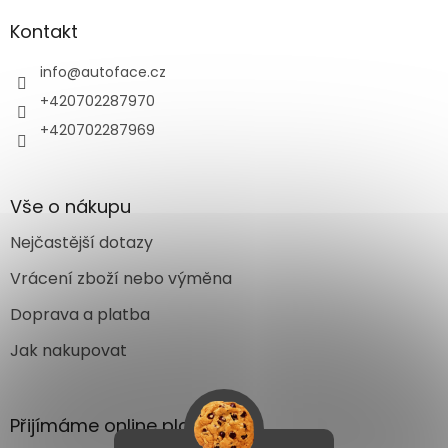
Kontakt
info
@
autoface.cz
+420702287970
+420702287969
Vše o nákupu
Nejčastější dotazy
Vrácení zboží nebo výměna
Doprava a platba
Jak nakupovat
Přijímáme online platby