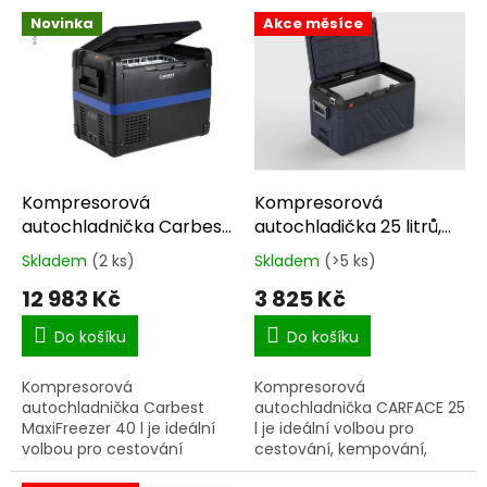
o
V
Novinka
Akce měsíce
d
ý
u
p
k
i
t
s
ů
p
r
o
d
Kompresorová
Kompresorová
u
autochladnička Carbest
autochladička 25 litrů,
k
MaxiFreezer 40 l 12/230
-20C
Skladem
(2 ks)
Skladem
(>5 ks)
Průměrné
Průměrné
t
V -20 °C
hodnocení
hodnocení
12 983 Kč
3 825 Kč
ů
produktu
produktu
je
je
Do košíku
Do košíku
5,0
5,0
z
z
Kompresorová
Kompresorová
5
5
autochladnička Carbest
autochladnička CARFACE 25
hvězdiček.
hvězdiček.
MaxiFreezer 40 l je ideální
l je ideální volbou pro
volbou pro cestování
cestování, kempování,
autem, karavanem,
rybaření i dovolenou. Díky