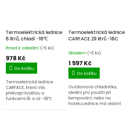
Termoelektrická lednice
Termoelektrická lednice
8 litrů, chladí -18℃
CARFACE 29 litrů -18C
ihned k odeslání
(>5 ks)
Průměrné
Skladem
(>5 ks)
hodnocení
978 Kč
produktu
1 597 Kč
je
Do košíku
5,0
Do košíku
z
Termoeletrická lednice
5
Outdoorová chladnička,
CARFACE, která Vás
hvězdiček.
ideální pro použití při
překvapí kvalitou a
kempování, nebo na
funkcemi 8L a až -18℃
hotelu.Lednice má vlastní
kabely, se kterými ji můžete
variabilně připojovat jak v
přírodě, tak i doma.
Funguje...