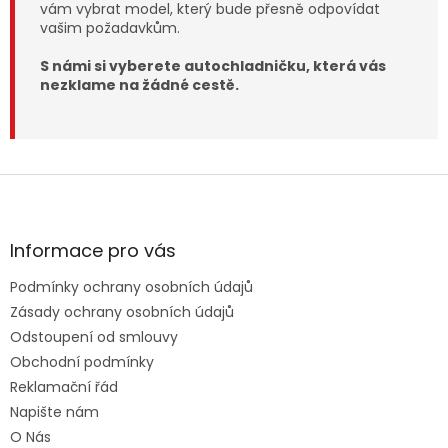
vám vybrat model, který bude přesně odpovídat
vašim požadavkům.
S námi si vyberete autochladničku, která vás
nezklame na žádné cestě.
Z
á
p
a
Informace pro vás
t
Podmínky ochrany osobních údajů
í
Zásady ochrany osobních údajů
Odstoupení od smlouvy
Obchodní podmínky
Reklamační řád
Napište nám
O Nás