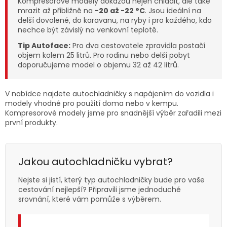
Kompresorové modely dokážou nejen chladit, ale také
mrazit až přibližně na
-20 až -22 °C
. Jsou ideální na
delší dovolené, do karavanu, na ryby i pro každého, kdo
nechce být závislý na venkovní teplotě.
Tip Autoface:
Pro dva cestovatele zpravidla postačí
objem kolem 25 litrů. Pro rodinu nebo delší pobyt
doporučujeme model o objemu 32 až 42 litrů.
V nabídce najdete autochladničky s napájením do vozidla i
modely vhodné pro použití doma nebo v kempu.
Kompresorové modely jsme pro snadnější výběr zařadili mezi
první produkty.
Jakou autochladničku vybrat?
Nejste si jistí, který typ autochladničky bude pro vaše
cestování nejlepší? Připravili jsme jednoduché
srovnání, které vám pomůže s výběrem.