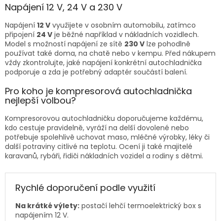
Napájení 12 V, 24 V a 230 V
Napájení
12 V
využijete v osobním automobilu, zatímco
připojení
24 V
je běžné například v nákladních vozidlech.
Model s možností napájení ze sítě
230 V
lze pohodlně
používat také doma, na chatě nebo v kempu. Před nákupem
vždy zkontrolujte, jaké napájení konkrétní autochladnička
podporuje a zda je potřebný adaptér součástí balení.
Pro koho je kompresorová autochladnička
nejlepší volbou?
Kompresorovou autochladničku doporučujeme každému,
kdo cestuje pravidelně, vyráží na delší dovolené nebo
potřebuje spolehlivě uchovat maso, mléčné výrobky, léky či
další potraviny citlivé na teplotu. Ocení ji také majitelé
karavanů, rybáři, řidiči nákladních vozidel a rodiny s dětmi.
Rychlé doporučení podle využití
Na krátké výlety:
postačí lehčí termoelektrický box s
napájením 12 V.