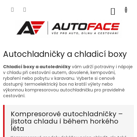
Přejít
na
NÁKUP
obsah
KOŠÍK
Autochladničky a chladicí boxy
Chladicí boxy a autoledničky
vám udrží potraviny i nápoje
v chladu při cestování autem, dovolené, kempování,
rybaření nebo pobytu v karavanu. Vyberte si cenově
dostupný termoelektrický box na kratší výlety nebo
výkonnou kompresorovou autochladničku pro pravidelné
cestování.
Kompresorové autochladničky –
jistota chladu i během horkého
léta