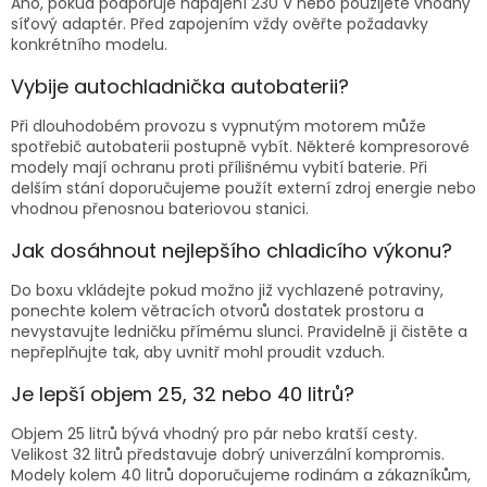
Ano, pokud podporuje napájení 230 V nebo použijete vhodný
síťový adaptér. Před zapojením vždy ověřte požadavky
konkrétního modelu.
Vybije autochladnička autobaterii?
Při dlouhodobém provozu s vypnutým motorem může
spotřebič autobaterii postupně vybít. Některé kompresorové
modely mají ochranu proti přílišnému vybití baterie. Při
delším stání doporučujeme použít externí zdroj energie nebo
vhodnou přenosnou bateriovou stanici.
Jak dosáhnout nejlepšího chladicího výkonu?
Do boxu vkládejte pokud možno již vychlazené potraviny,
ponechte kolem větracích otvorů dostatek prostoru a
nevystavujte ledničku přímému slunci. Pravidelně ji čistěte a
nepřeplňujte tak, aby uvnitř mohl proudit vzduch.
Je lepší objem 25, 32 nebo 40 litrů?
Objem 25 litrů bývá vhodný pro pár nebo kratší cesty.
Velikost 32 litrů představuje dobrý univerzální kompromis.
Modely kolem 40 litrů doporučujeme rodinám a zákazníkům,