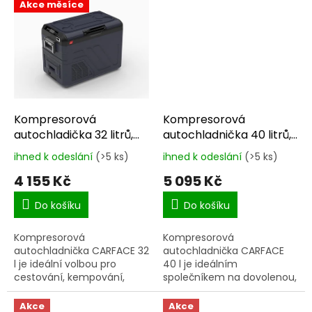
kempování i dlouhé
výkonnému kompresoru
Akce měsíce
dovolené. Díky výkonnému
dokáže chladit i mrazit až
kompresoru dokáže chladit
na -20 °C....
i...
Kompresorová
Kompresorová
autochladička 32 litrů,
autochladnička 40 litrů,
-20C
-22C
ihned k odeslání
(>5 ks)
ihned k odeslání
(>5 ks)
Průměrné
Průměrné
hodnocení
hodnocení
4 155 Kč
5 095 Kč
produktu
produktu
je
je
Do košíku
Do košíku
5,0
5,0
z
z
Kompresorová
Kompresorová
5
5
autochladnička CARFACE 32
autochladnička CARFACE
hvězdiček.
hvězdiček.
l je ideální volbou pro
40 l je ideálním
cestování, kempování,
společníkem na dovolenou,
rybaření i dovolenou.
kempování, rybaření i
Výkonný kompresor
dlouhé cesty autem.
Akce
Akce