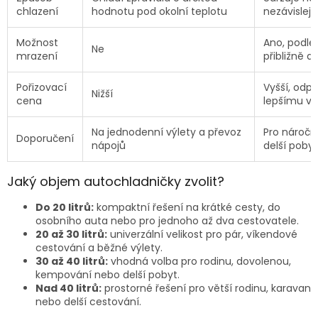
chlazení
hodnotu pod okolní teplotu
nezávisleji
Možnost
Ano, podle
Ne
mrazení
přibližně a
Pořizovací
Vyšší, odp
Nižší
cena
lepšímu v
Na jednodenní výlety a převoz
Pro náročně
Doporučení
nápojů
delší poby
Jaký objem autochladničky zvolit?
Do 20 litrů:
kompaktní řešení na krátké cesty, do
osobního auta nebo pro jednoho až dva cestovatele.
20 až 30 litrů:
univerzální velikost pro pár, víkendové
cestování a běžné výlety.
30 až 40 litrů:
vhodná volba pro rodinu, dovolenou,
kempování nebo delší pobyt.
Nad 40 litrů:
prostorné řešení pro větší rodinu, karavan
nebo delší cestování.