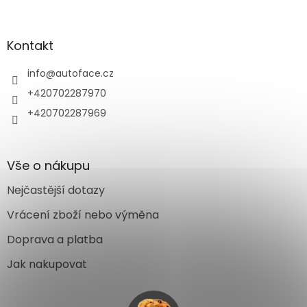
Kontakt
info
@
autoface.cz
+420702287970
+420702287969
Vše o nákupu
Nejčastější dotazy
Vrácení zboží nebo výměna
Doprava a platba
Jak nakupovat