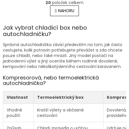
O
r
20
položek celkem
v
á
l
NAHORU
n
á
k
o
d
v
Jak vybrat chladicí box nebo
a
á
c
autochladničku?
n
í
í
p
Správná autochladnička závisí především na tom, jak často
r
cestujete, kolik potravin potřebujete převážet a zda chcete
v
pouze chladit, nebo také mrazit. Jiný model postačí na
k
jednodenní výlet a jiný oceníte během rodinné dovolené,
y
kempování nebo několikatýdenního cestování karavanem.
v
ý
Kompresorová, nebo termoelektrická
p
autochladnička?
i
s
Vlastnost
Termoelektrický box
Kompreso
u
Vhodné
Kratší výlety a občasné
Dovolená, 
použití
cestování
pravidelné
Způsob
Chladí zpravidla o určitou
Udržuje na