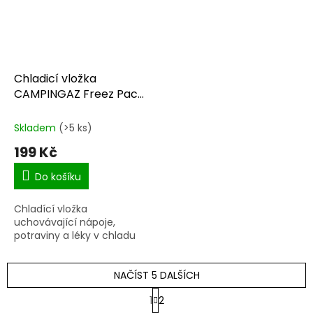
Chladicí vložka
CAMPINGAZ Freez Pack
M10 (350g)
Skladem
(>5 ks)
199 Kč
Do košíku
Chladící vložka
uchovávající nápoje,
potraviny a léky v chladu
NAČÍST 5 DALŠÍCH
S
1
2
t