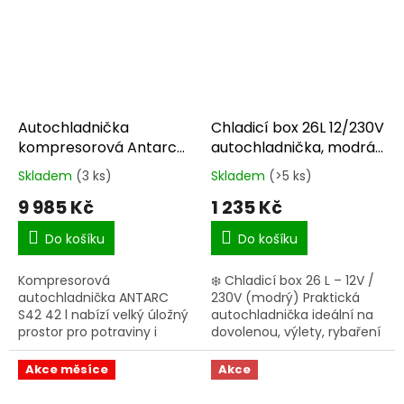
dokáže chladit i mrazit...
kompresor umožňuje...
Autochladnička
Chladicí box 26L 12/230V
kompresorová Antarc
autochladnička, modrá
S42 12/24V 42l
CFAQ26LA
Skladem
(3 ks)
Skladem
(>5 ks)
Průměrné
Průměrné
hodnocení
hodnocení
9 985 Kč
1 235 Kč
produktu
produktu
je
je
Do košíku
Do košíku
5,0
5,0
z
z
Kompresorová
❄️ Chladicí box 26 L – 12V /
5
5
autochladnička ANTARC
230V (modrý) Praktická
hvězdiček.
hvězdiček.
S42 42 l nabízí velký úložný
autochladnička ideální na
prostor pro potraviny i
dovolenou, výlety, rybaření
nápoje na dlouhé cesty,
i festivaly. Díky napájení z 12
dovolenou nebo pobyt v
V autozásuvky i klasické
Akce měsíce
Akce
karavanu. Díky výkonnému
sítě 230 V ji...
kompresoru chladí...