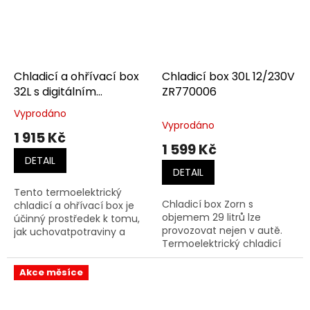
Chladicí a ohřívací box
Chladicí box 30L 12/230V
32L s digitálním
ZR770006
displejem a
Vyprodáno
Průměrné
reproduktorem CBP-33L
Vyprodáno
hodnocení
1 915 Kč
produktu
1 599 Kč
je
DETAIL
5,0
DETAIL
z
Tento termoelektrický
5
Chladicí box Zorn s
chladicí a ohřívací box je
hvězdiček.
objemem 29 litrů lze
účinný prostředek k tomu,
provozovat nejen v autě.
jak uchovatpotraviny a
Termoelektrický chladicí
nápoje chladné v létě a
box s integrovaným
ohřáté v zimě, obsahem 32l
napájecím zdrojem lze
Akce měsíce
připojit přes běžnou
domácí zásuvku (230V)...