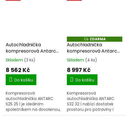
umožňuje chladit i mrazit
Výkonný kompresor
až na -20 °C, zatímco...
umožňuje chlazení i
mrazení až do -22...
ZDARMA
Z
D
Autochladnička
Autochladnička
A
kompresorová Antarc
kompresorová Antarc
R
M
S25 12/24V 25l
S32 12/24V 32l
A
Skladem
(3 ks)
Skladem
(4 ks)
Průměrné
Průměrné
hodnocení
hodnocení
8 562 Kč
8 997 Kč
produktu
produktu
je
je
Do košíku
Do košíku
5,0
5,0
z
z
Kompresorová
Kompresorová
5
5
autochladnička ANTARC
autochladnička ANTARC
hvězdiček.
hvězdiček.
S25 25 l je ideálním
S32 32 l nabízí dostatek
společníkem na dovolenou,
prostoru pro potraviny i
do karavanu, na ryby i
nápoje na rodinné výlety,
každodenní cestování. Díky
dovolenou nebo cestování
výkonnému kompresoru
karavanem. Výkonný