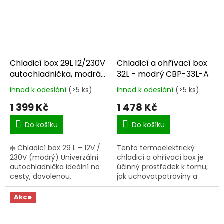
Chladicí box 29L 12/230V
Chladicí a ohřívací box
autochladnička, modrá
32L - modrý CBP-33L-A
CFCBP29L
ihned k odeslání
(>5 ks)
ihned k odeslání
(>5 ks)
Průměrné
Průměrné
hodnocení
hodnocení
1 399 Kč
1 478 Kč
produktu
produktu
je
je
Do košíku
Do košíku
5,0
5,0
z
z
❄️ Chladicí box 29 L – 12V /
Tento termoelektrický
5
5
230V (modrý) Univerzální
chladicí a ohřívací box je
hvězdiček.
hvězdiček.
autochladnička ideální na
účinný prostředek k tomu,
cesty, dovolenou,
jak uchovatpotraviny a
kempování i běžné použití
nápoje chladné v létě a
doma. Díky napájení 12 V i
ohřáté v zimě.
Akce
230 V ji snadno připojíte...