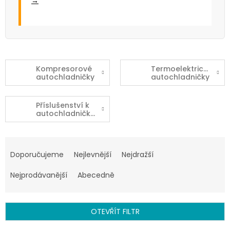
→
Kompresorové
Termoelektrické
autochladničky
autochladničky
Příslušenství k
autochladničkám
Ř
a
Doporučujeme
Nejlevnější
Nejdražší
z
e
Nejprodávanější
Abecedně
n
í
p
OTEVŘÍT FILTR
r