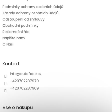
t
Podmínky ochrany osobních údajů
í
Zásady ochrany osobních údajů
Odstoupení od smlouvy
Obchodní podmínky
Reklamační řád
Napište nám
O Nás
Kontakt
info
@
autoface.cz
+420702287970
+420702287969
Vše o nákupu