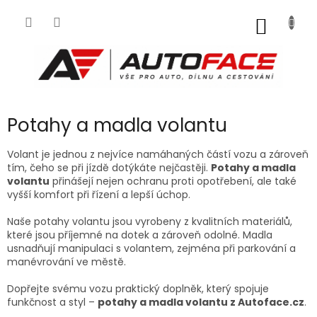
Přejít
na
NÁKUP
obsah
KOŠÍK
Potahy a madla volantu
Volant je jednou z nejvíce namáhaných částí vozu a zároveň
tím, čeho se při jízdě dotýkáte nejčastěji.
Potahy a madla
volantu
přinášejí nejen ochranu proti opotřebení, ale také
vyšší komfort při řízení a lepší úchop.
Naše potahy volantu jsou vyrobeny z kvalitních materiálů,
které jsou příjemné na dotek a zároveň odolné. Madla
usnadňují manipulaci s volantem, zejména při parkování a
manévrování ve městě.
Dopřejte svému vozu praktický doplněk, který spojuje
funkčnost a styl –
potahy a madla volantu z Autoface.cz
.