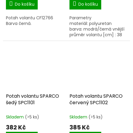
Do košíku
Do košíku
Potah volantu CF12766
Parametry
Barva černá.
materiál: polyuretan
barva: modrá/černá vnější
průměr volantu [cm] : 38
Potah volantu SPARCO
Potah volantu SPARCO
šedý SPC1101
červený SPC1102
Skladem
(>5 ks)
Skladem
(>5 ks)
382 Kč
385 Kč