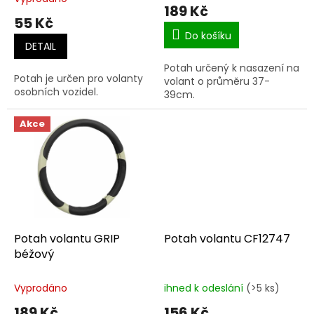
hodnocení
189 Kč
ů
produktu
55 Kč
je
Do košíku
5,0
DETAIL
z
Potah určený k nasazení na
5
Potah je určen pro volanty
volant o průměru 37-
hvězdiček.
osobních vozidel.
39cm.
Akce
Potah volantu GRIP
Potah volantu CF12747
béžový
Vyprodáno
ihned k odeslání
(>5 ks)
189 Kč
156 Kč