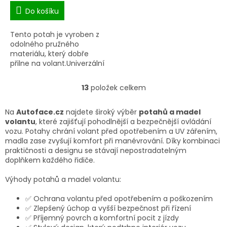
Do košíku
Tento potah je vyroben z
odolného pružného
materiálu, který dobře
přilne na volant.Univerzální
velikost. Vhodné pro
všechny běžné volanty o
13
položek celkem
O
průměru 37-39cm.Odolný
v
vůči UV...
l
Na
Autoface.cz
najdete široký výběr
potahů a madel
á
volantu
, které zajišťují pohodlnější a bezpečnější ovládání
d
vozu. Potahy chrání volant před opotřebením a UV zářením,
a
madla zase zvyšují komfort při manévrování. Díky kombinaci
c
praktičnosti a designu se stávají nepostradatelným
í
doplňkem každého řidiče.
p
r
Výhody potahů a madel volantu:
v
k
✅ Ochrana volantu před opotřebením a poškozením
y
✅ Zlepšený úchop a vyšší bezpečnost při řízení
v
✅ Příjemný povrch a komfortní pocit z jízdy
ý