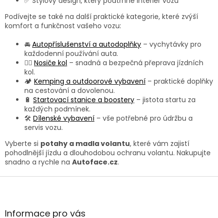
✅ Stylový design, který podtrhne interiér vozu
p
Podívejte se také na další praktické kategorie, které zvýší
i
komfort a funkčnost vašeho vozu:
s
u
🚘
Autopříslušenství a autodoplňky
– vychytávky pro
každodenní používání auta.
🚴‍♂️
Nosiče kol
– snadná a bezpečná přeprava jízdních
kol.
🏕️
Kemping a outdoorové vybavení
– praktické doplňky
na cestování a dovolenou.
🔋
Startovací stanice a boostery
– jistota startu za
každých podmínek.
🛠️
Dílenské vybavení
– vše potřebné pro údržbu a
servis vozu.
Vyberte si
potahy a madla volantu
, které vám zajistí
pohodlnější jízdu a dlouhodobou ochranu volantu. Nakupujte
snadno a rychle na
Autoface.cz
.
Z
á
p
a
Informace pro vás