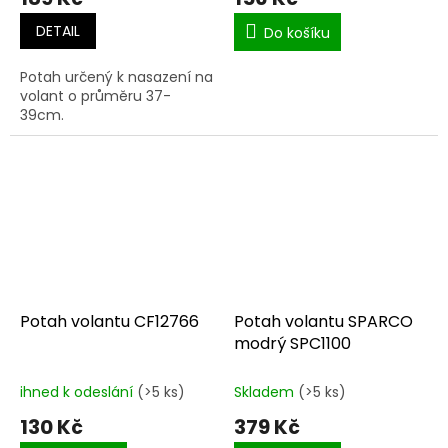
DETAIL
Do košíku
Potah určený k nasazení na
volant o průměru 37-
39cm.
Potah volantu CF12766
Potah volantu SPARCO
modrý SPC1100
ihned k odeslání
(>5 ks)
Skladem
(>5 ks)
130 Kč
379 Kč