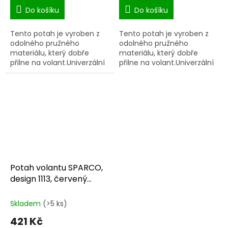
Do košíku
Do košíku
Tento potah je vyroben z
Tento potah je vyroben z
odolného pružného
odolného pružného
materiálu, který dobře
materiálu, který dobře
přilne na volant.Univerzální
přilne na volant.Univerzální
velikost. Vhodné pro
velikost. Vhodné pro
všechny běžné volanty o
všechny běžné volanty o
průměru 37-39cm.Odolný
průměru 37-39cm.Odolný
vůči UV...
vůči UV...
Potah volantu SPARCO,
design 1113, červený
SPC1113RS
Skladem
(>5 ks)
421 Kč