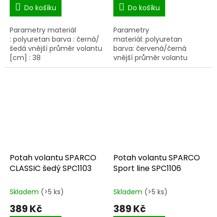
Do košíku
Do košíku
Parametry materiál
Parametry
: polyuretan barva : černá/
materiál: polyuretan
šedá vnější průměr volantu
barva: červená/černá
[cm] : 38
vnější průměr volantu
[cm]: 38
Potah volantu SPARCO
Potah volantu SPARCO
CLASSIC šedý SPC1103
Sport line SPC1106
Skladem
(>5 ks)
Skladem
(>5 ks)
389 Kč
389 Kč