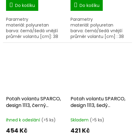
Do košíku
Do košíku
Parametry
Parametry
materiál: polyuretan
materiál: polyuretan
barva: černá/šedá vnější
barva: černá/šedá vnější
průměr volantu [cm]: 38
průměr volantu [cm] : 38
Potah volantu SPARCO,
Potah volantu SPARCO,
design 1113, černý
design 1113, šedý
SPC1113BK
SPC1113GR
ihned k odeslání
(>5 ks)
Skladem
(>5 ks)
454 Kč
421 Kč