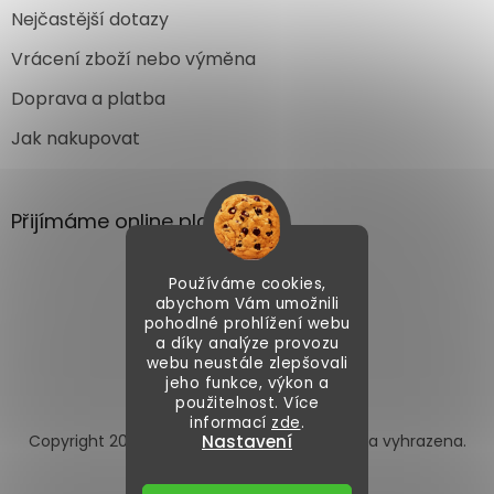
Nejčastější dotazy
Vrácení zboží nebo výměna
Doprava a platba
Jak nakupovat
Přijímáme online platby
Používáme cookies,
abychom Vám umožnili
pohodlné prohlížení webu
a díky analýze provozu
webu neustále zlepšovali
Vytvořil Shoptet
jeho funkce, výkon a
použitelnost. Více
informací
zde
.
Copyright 2026
Autoface.cz
. Všechna práva vyhrazena.
Nastavení
Upravit nastavení cookies