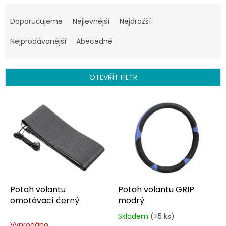
Ř
a
Doporučujeme
Nejlevnější
Nejdražší
z
e
Nejprodávanější
Abecedně
n
í
p
OTEVŘÍT FILTR
r
o
V
d
ý
u
p
k
i
t
s
ů
p
r
o
d
Potah volantu
Potah volantu GRIP
u
omotávací černý
modrý
k
Skladem
(>5 ks)
Průměrné
t
Vyprodáno