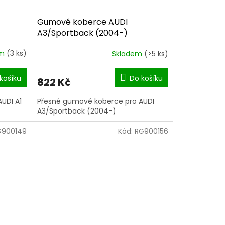
Gumové koberce AUDI
A3/Sportback (2004-)
em
(3 ks)
Skladem
(>5 ks)
košíku
Do košíku
822 Kč
UDI A1
Přesné gumové koberce pro AUDI
A3/Sportback (2004-)
G900149
Kód:
RG900156