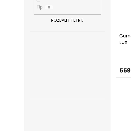
Tip
0
ROZBALIT FILTR
Gumo
LUX
559