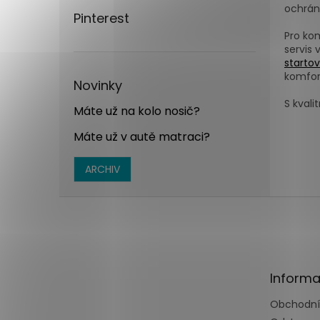
ochrán
Pinterest
Pro ko
servis 
startov
komfor
Novinky
S kvali
Máte už na kolo nosič?
Máte už v autě matraci?
ARCHIV
Z
á
p
a
t
Informa
í
Obchodní