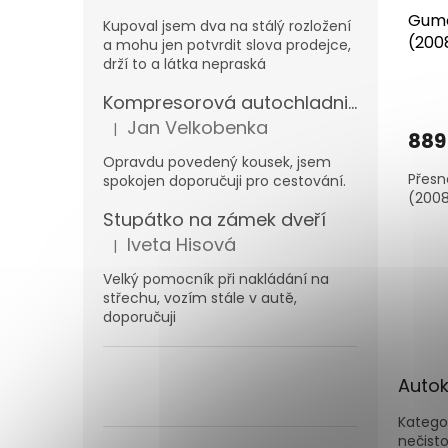
Gumo
Kupoval jsem dva na stálý rozložení
(200
a mohu jen potvrdit slova prodejce,
drží to a látka nepraská
Kompresorová autochladnička Carbest MaxiFreezer 40 l 12/230 V -20 °C
Jan Velkobenka
|
Hodnocení produktu je 5 z 5 hvězdiček.
889
Opravdu povedený kousek, jsem
Přesn
spokojen doporučuji pro cestování.
(2008
Stupátko na zámek dveří
Iveta Hisová
|
Hodnocení produktu je 5 z 5 hvězdiček.
Velký pomocník při nakládání na
střechu, vozím stále v autě,
doporučuji
Autok
Katego
nečisto