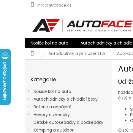
Přejít
info@autoface.cz
na
obsah
Nosiče kol na auto
Autochladničky a chladic
Domů
Autodoplňky a příslušenství
Autokob
P
Aut
o
Přeskočit
s
Kategorie
kategorie
Udržt
t
r
Nosiče kol na auto
Každode
a
čistý a
Autochladničky a chladicí boxy
n
Baterie a napájení
n
S
í
Hevery a zvedáky
P
p
O
Dětské autosedačky a podsedáky
a
Kemping a outdoor
Čistý i