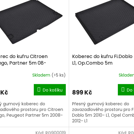
rec do kufru Citroen
Koberec do kufru Fi.Doblo
ingo, Partner 5m 08-
L1, Op.Combo 5m
Skladem
(>5 ks)
Sklad
Do košíku
Do 
 Kč
899 Kč
ý gumový koberec do
Přesný gumový koberec do
adlového prostoru pro Citroen
zavazadlového prostoru pro F
ngo, Peugeot Partner 5m 2008-
Doblo 5m 2010- L1, Opel Co
2012- L1
Kód:
RG900019
Kód:
RG