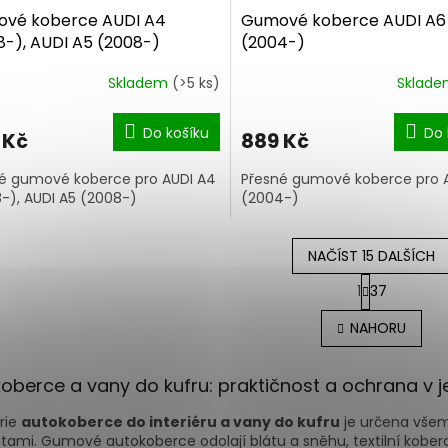
vé koberce AUDI A4
Gumové koberce AUDI A6
8-), AUDI A5 (2008-)
(2004-)
Skladem
(>5 ks)
Sklad
Do košíku
Do 
 Kč
889 Kč
é gumové koberce pro AUDI A4
Přesné gumové koberce pro 
-), AUDI A5 (2008-)
(2004-)
NAČÍST 15 DALŠÍCH
S
1
37
t
O
r
v
NAHORU
á
l
n
á
k
d
o
oberce a vany do kufru: praktičnost a ochrana v
a
v
c
á
rie
autokoberce do interiéru a vany do kufru
je určena všem,
í
n
tami. Gumové autokoberce odolají blátu a sněhu, textilní koberc