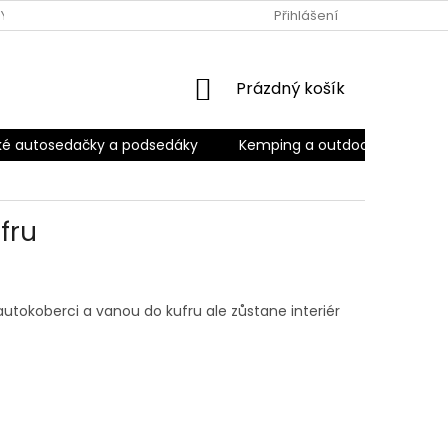
Y OCHRANY OSOBNÍCH ÚDAJŮ
PODMÍNKY OCHRANY OSOBNÍCH 
Přihlášení
NÁKUPNÍ
Prázdný košík
KOŠÍK
ké autosedačky a podsedáky
Kemping a outdoor
Kara
fru
 autokoberci a vanou do kufru ale zůstane interiér