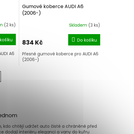
Gumové koberce AUDI A6
(2006-)
em
(2 ks)
Skladem
(3 ks)
košíku
Do košíku
834 Kč
AUDI A6
Přesné gumové koberce pro AUDI A6
(2006-)
 jednom
 kdo chtějí udržet auto čisté a chráněné před
e dodají interiéru eleganci a vany do kufru