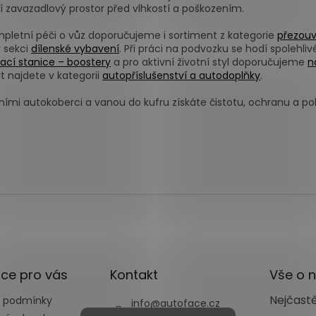
p
í
í zavazadlový prostor před vlhkostí a poškozením.
r
v
mpletní péči o vůz doporučujeme i sortiment z kategorie
přezouv
k
v sekci
dílenské vybavení
. Při práci na podvozku se hodí spolehli
y
ací stanice – boostery
a pro aktivní životní styl doporučujeme
n
v
t najdete v kategorii
autopříslušenství a autodoplňky
.
ý
p
tními autokoberci a vanou do kufru získáte čistotu, ochranu a p
i
s
u
ce pro vás
Kontakt
Vše o 
Nejčastě
 podmínky
info
@
autoface.cz