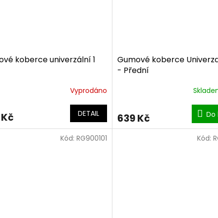
vé koberce univerzální 1
Gumové koberce Univerza
- Přední
Vyprodáno
Sklad
DETAIL
Do 
 Kč
639 Kč
Kód:
RG900101
Kód:
R