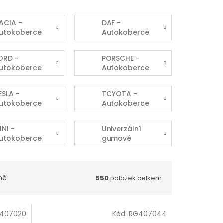
ACIA -
DAF -
utokoberce
Autokoberce
ORD -
PORSCHE -
utokoberce
Autokoberce
ESLA -
TOYOTA -
utokoberce
Autokoberce
INI -
Univerzální
utokoberce
gumové
koberce
ně
550
položek celkem
407020
Kód:
RG407044