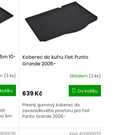
 5m 10-
Koberec do kufru Fiat Punto
Grande 2006-
em
(3 ks)
Skladem
(3 ks)
košíku
Do košíku
639 Kč
Přesný gumový koberec do
iat
zavazadlového prostoru pro Fiat
mbo 5m
Punto Grande 2006-
900026
Kód:
RG900033