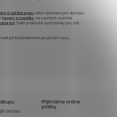
ání a údržba pneu
nebo vybavení pro domácí
vé
hevery a zvedáky
, na cestách oceníte
osiče kol
. Další praktické vychytávky pro váš
ohodlí při každodenním používání vozu.
nákupu
Přijímáme online
platby
jší dotazy