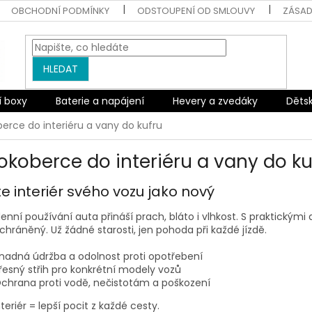
OBCHODNÍ PODMÍNKY
ODSTOUPENÍ OD SMLOUVY
ZÁSAD
HLEDAT
í boxy
Baterie a napájení
Hevery a zvedáky
Děts
erce do interiéru a vany do kufru
okoberce do interiéru a vany do ku
e interiér svého vozu jako nový
nní používání auta přináší prach, bláto i vlhkost. S praktickými
 chráněný. Už žádné starosti, jen pohoda při každé jízdě.
nadná údržba a odolnost proti opotřebení
řesný střih pro konkrétní modely vozů
chrana proti vodě, nečistotám a poškození
nteriér = lepší pocit z každé cesty.