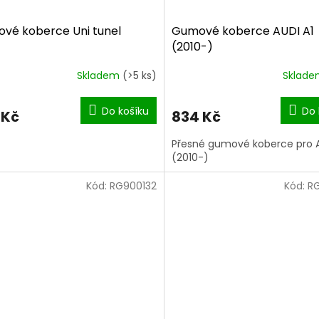
vé koberce Uni tunel
Gumové koberce AUDI A1
(2010-)
Skladem
(>5 ks)
Sklad
Do košíku
Do 
 Kč
834 Kč
Přesné gumové koberce pro A
(2010-)
Kód:
RG900132
Kód:
R