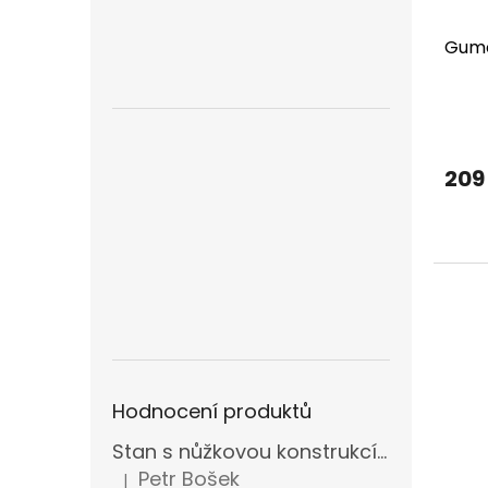
Gumo
209
Hodnocení produktů
Stan s nůžkovou konstrukcí 3x3m
Petr Bošek
|
Hodnocení produktu je 5 z 5 hvězdiček.