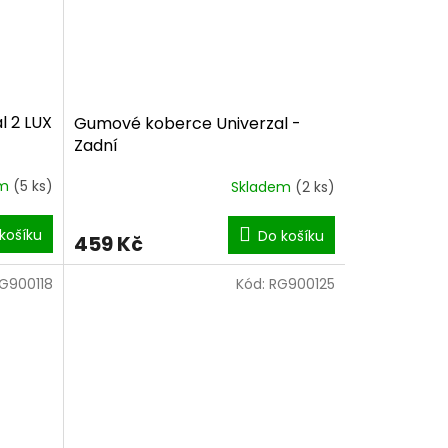
l 2 LUX
Gumové koberce Univerzal -
Zadní
em
(5 ks)
Skladem
(2 ks)
košíku
Do košíku
459 Kč
G900118
Kód:
RG900125