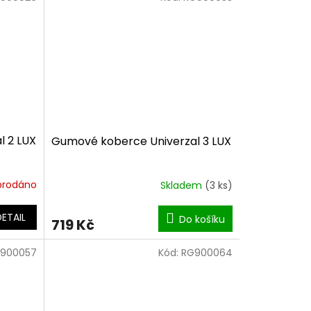
l 2 LUX
Gumové koberce Univerzal 3 LUX
prodáno
Skladem
(3 ks)
DETAIL
Do košíku
719 Kč
900057
Kód:
RG900064