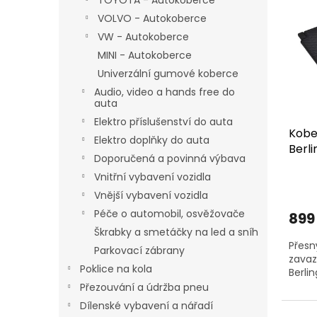
TOYOTA - Autokoberce
p
p
VOLVO - Autokoberce
i
r
VW - Autokoberce
s
o
MINI - Autokoberce
p
d
r
u
Univerzální gumové koberce
o
k
Audio, video a hands free do
d
t
auta
u
ů
Elektro příslušenství do auta
Kobe
k
Elektro doplňky do auta
Berl
t
Doporučená a povinná výbava
ů
Vnitřní vybavení vozidla
Vnější vybavení vozidla
Péče o automobil, osvěžovače
899
Škrabky a smetáčky na led a sníh
Přesn
Parkovací zábrany
zavaz
Poklice na kola
Berli
Přezouvání a údržba pneu
Dílenské vybavení a nářadí