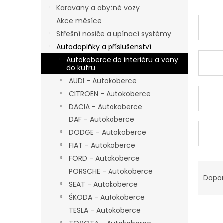
n
Karavany a obytné vozy
e
Akce měsíce
l
Střešní nosiče a upínací systémy
Autodoplňky a příslušenství
Autokoberce do interiéru a vany
do kufru
AUDI - Autokoberce
CITROEN - Autokoberce
DACIA - Autokoberce
DAF - Autokoberce
DODGE - Autokoberce
FIAT - Autokoberce
FORD - Autokoberce
Ř
PORSCHE - Autokoberce
a
Dopo
SEAT - Autokoberce
z
e
ŠKODA - Autokoberce
V
n
TESLA - Autokoberce
ý
í