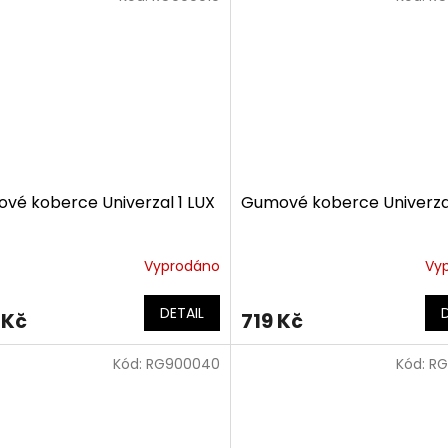
vé koberce Univerzal 1 LUX
Gumové koberce Univerza
Vyprodáno
Vy
DETAIL
 Kč
719 Kč
Kód:
RG900040
Kód:
RG