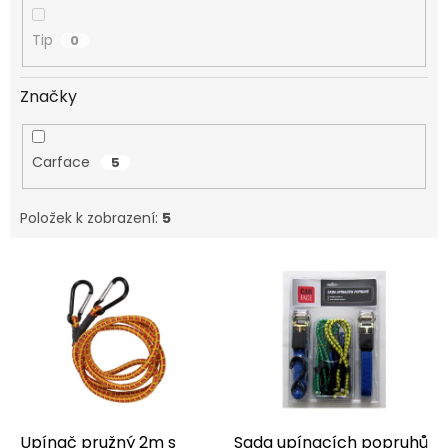
Tip
0
Značky
Carface
5
Položek k zobrazení:
5
V
ý
p
i
s
p
r
o
d
Upínač pružný 2m s
Sada upínacích popruhů