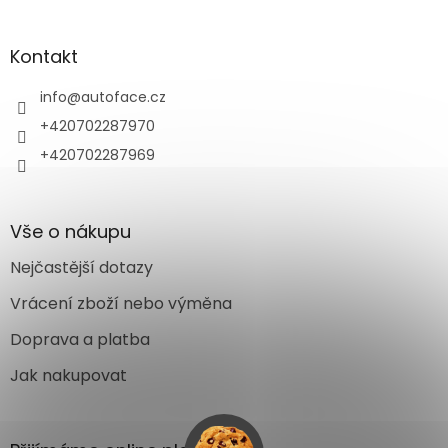
Kontakt
info
@
autoface.cz
+420702287970
+420702287969
Vše o nákupu
Nejčastější dotazy
Vrácení zboží nebo výměna
Doprava a platba
Jak nakupovat