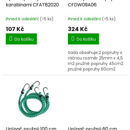
u
karabinami CFAT82020
CFDW09A06
k
t
ihned k odeslání
(>5 ks)
ihned k odeslání
(>5 ks)
ů
107 Kč
324 Kč
Do košíku
Do košíku
Sada obsahuje:2 popruhy s
ráčnou rozměr 25mm x 4,5
m2 pružné popruhy 45cm2
pružné popruhy 60cm2
pružné popruhy 90cm
Upínač pružný 100 cm
Upínač pružný 60 cm