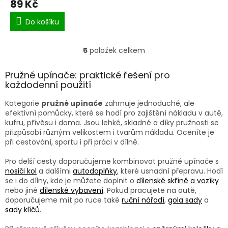
89 Kč
Do košíku
5
položek celkem
O
v
l
Pružné upínače: praktické řešení pro
á
každodenní použití
d
a
Kategorie
pružné upínače
zahrnuje jednoduché, ale
c
efektivní pomůcky, které se hodí pro zajištění nákladu v autě,
í
kufru, přívěsu i doma. Jsou lehké, skladné a díky pružnosti se
p
přizpůsobí různým velikostem i tvarům nákladu. Oceníte je
r
při cestování, sportu i při práci v dílně.
v
k
Pro delší cesty doporučujeme kombinovat pružné upínače s
y
nosiči kol
a dalšími
autodoplňky
, které usnadní přepravu. Hodí
v
se i do dílny, kde je můžete doplnit o
dílenské skříně a vozíky
ý
nebo jiné
dílenské vybavení
. Pokud pracujete na autě,
p
doporučujeme mít po ruce také
ruční nářadí
,
gola sady
a
i
sady klíčů
.
s