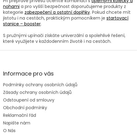
u
Při přepravě přívěsu oceníte kombinaci s
opěrnými kolečky a
nohami
a pro vyšší bezpečnost doporučujeme produkty z
kategorie
zabezpečení a ostatní doplňky
. Pokud chcete mít
jistotu i na cestách, praktickým pomocníkem je
startovací
stanice – booster
.
S pružnými upínači získáte univerzální a spolehlivé řešení,
které využijete v každodenním životě i na cestách.
Z
á
p
a
Informace pro vás
t
Podmínky ochrany osobních údajů
í
Zásady ochrany osobních údajů
Odstoupení od smlouvy
Obchodní podmínky
Reklamační řád
Napište nám
O Nás