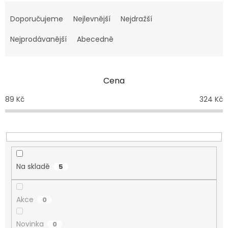
Ř
a
Doporučujeme
Nejlevnější
Nejdražší
z
e
Nejprodávanější
Abecedně
n
í
p
Cena
r
o
89
Kč
324
Kč
d
u
k
t
ů
Na skladě
5
Akce
0
Novinka
0