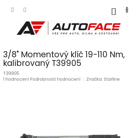
Přejít
na
NÁKUP
obsah
KOŠÍK
3/8" Momentový klíč 19-110 Nm,
kalibrovaný T39905
T39905
Průměrné
1 hodnocení
Podrobnosti hodnocení
Značka:
Starline
hodnocení
produktu
je
5,0
z
5
hvězdiček.