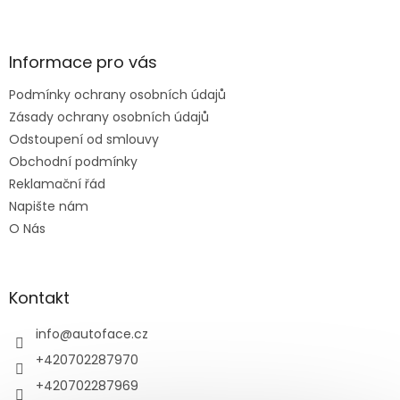
Z
á
p
a
Informace pro vás
t
Podmínky ochrany osobních údajů
í
Zásady ochrany osobních údajů
Odstoupení od smlouvy
Obchodní podmínky
Reklamační řád
Napište nám
O Nás
Kontakt
info
@
autoface.cz
+420702287970
+420702287969