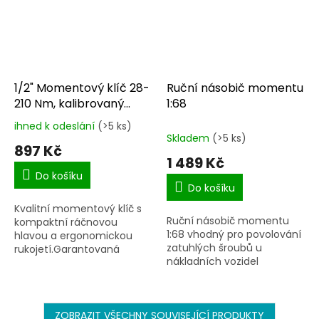
1/2" Momentový klíč 28-
Ruční násobič momentu
210 Nm, kalibrovaný
1:68
T39913
ihned k odeslání
(>5 ks)
Průměrné
Skladem
(>5 ks)
hodnocení
897 Kč
produktu
1 489 Kč
je
Do košíku
5,0
Do košíku
z
Kvalitní momentový klíč s
5
Ruční násobič momentu
kompaktní ráčnovou
hvězdiček.
1:68 vhodný pro povolování
hlavou a ergonomickou
zatuhlých šroubů u
rukojetí.Garantovaná
nákladních vozidel
přesnost certifikátem na
+/- 4%.Intuitivní
nastavování
požadovaného
ZOBRAZIT VŠECHNY SOUVISEJÍCÍ PRODUKTY
utahovacího...