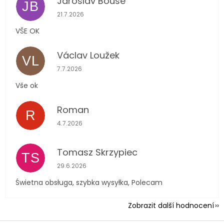
Jaroslav Bouše
JB
Hodnocení obchodu je 5 z 5 hvězdiček.
21.7.2026
VŠE OK
Václav Loužek
VL
Hodnocení obchodu je 5 z 5 hvězdiček.
7.7.2026
Vše ok
Roman
R
Hodnocení obchodu je 5 z 5 hvězdiček.
4.7.2026
Tomasz Skrzypiec
TS
Hodnocení obchodu je 5 z 5 hvězdiček.
29.6.2026
Świetna obsługa, szybka wysyłka, Polecam
Zobrazit další hodnocení