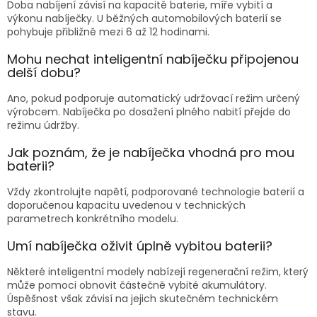
Doba nabíjení závisí na kapacitě baterie, míře vybití a
výkonu nabíječky. U běžných automobilových baterií se
pohybuje přibližně mezi 6 až 12 hodinami.
Mohu nechat inteligentní nabíječku připojenou
delší dobu?
Ano, pokud podporuje automatický udržovací režim určený
výrobcem. Nabíječka po dosažení plného nabití přejde do
režimu údržby.
Jak poznám, že je nabíječka vhodná pro mou
baterii?
Vždy zkontrolujte napětí, podporované technologie baterií a
doporučenou kapacitu uvedenou v technických
parametrech konkrétního modelu.
Umí nabíječka oživit úplně vybitou baterii?
Některé inteligentní modely nabízejí regenerační režim, který
může pomoci obnovit částečně vybité akumulátory.
Úspěšnost však závisí na jejich skutečném technickém
stavu.