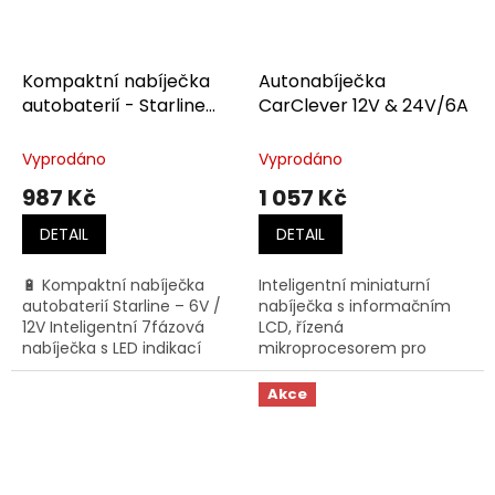
Kompaktní nabíječka
Autonabíječka
autobaterií - Starline
CarClever 12V & 24V/6A
STNAB01
Vyprodáno
Vyprodáno
987 Kč
1 057 Kč
DETAIL
DETAIL
🔋 Kompaktní nabíječka
Inteligentní miniaturní
autobaterií Starline – 6V /
nabíječka s informačním
12V Inteligentní 7fázová
LCD, řízená
nabíječka s LED indikací
mikroprocesorem pro
stavu nabití (25 % / 50 % /
olověné akumulátory a
75 % / 100 %). Podpora 6 V i
funkcí pro ruční
Akce
12 V baterií...
rekondici (oživení) sulfatovan
baterie.