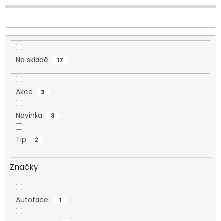
d
u
k
t
ů
Na skladě
17
Akce
3
Novinka
3
Tip
2
Značky
Autoface
1