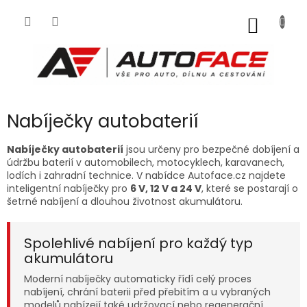
Přejít
na
NÁKUP
obsah
KOŠÍK
Nabíječky autobaterií
Nabíječky autobaterií
jsou určeny pro bezpečné dobíjení a
údržbu baterií v automobilech, motocyklech, karavanech,
lodích i zahradní technice. V nabídce Autoface.cz najdete
inteligentní nabíječky pro
6 V, 12 V a 24 V
, které se postarají o
šetrné nabíjení a dlouhou životnost akumulátoru.
Spolehlivé nabíjení pro každý typ
akumulátoru
Moderní nabíječky automaticky řídí celý proces
nabíjení, chrání baterii před přebitím a u vybraných
modelů nabízejí také udržovací nebo regenerační