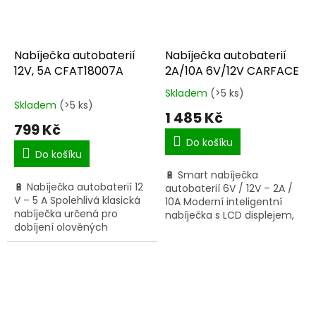
Nabíječka autobaterií
Nabíječka autobaterií
12V, 5A CFAT18007A
2A/10A 6V/12V CARFACE
Skladem
(>5 ks)
Průměrné
Skladem
(>5 ks)
hodnocení
1 485 Kč
produktu
799 Kč
je
Do košíku
5,0
Do košíku
z
🔋 Smart nabíječka
5
🔋 Nabíječka autobaterií 12
autobaterií 6V / 12V – 2A /
hvězdiček.
V – 5 A Spolehlivá klasická
10A Moderní inteligentní
nabíječka určená pro
nabíječka s LCD displejem,
dobíjení olověných
která automaticky volí
akumulátorů v osobních
optimální nabíjecí proud
vozech. Nabíjecí napětí 12 V
pro maximální bezpečnost
/ 5 A Určeno pro baterie...
a...