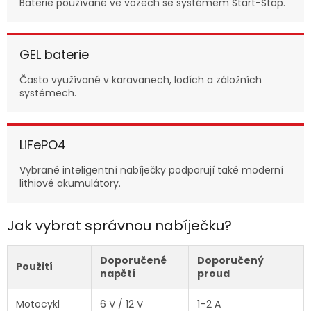
Baterie používané ve vozech se systémem Start-Stop.
GEL baterie
Často využívané v karavanech, lodích a záložních
systémech.
LiFePO4
Vybrané inteligentní nabíječky podporují také moderní
lithiové akumulátory.
Jak vybrat správnou nabíječku?
Doporučené
Doporučený
Použití
napětí
proud
Motocykl
6 V / 12 V
1–2 A