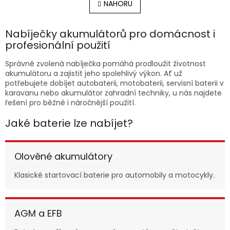
l
NAHORU
n
á
k
o
d
v
Nabíječky akumulátorů pro domácnost i
a
á
c
profesionální použití
n
í
í
p
Správně zvolená nabíječka pomáhá prodloužit životnost
r
akumulátoru a zajistit jeho spolehlivý výkon. Ať už
v
potřebujete dobíjet autobaterii, motobaterii, servisní baterii v
k
karavanu nebo akumulátor zahradní techniky, u nás najdete
y
řešení pro běžné i náročnější použití.
v
ý
Jaké baterie lze nabíjet?
p
i
s
Olověné akumulátory
u
Klasické startovací baterie pro automobily a motocykly.
AGM a EFB