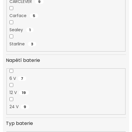
CARCLEVER
9
Carface
5
Sealey
1
Starline
3
Napětí baterie
6 V
7
12 V
19
24 V
9
Typ baterie