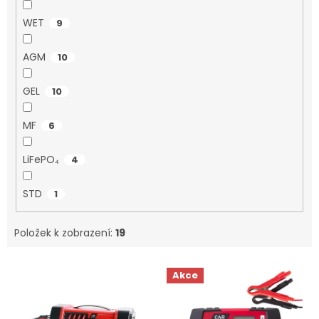
WET
9
AGM
10
GEL
10
MF
6
LiFePO₄
4
STD
1
Položek k zobrazení:
19
V
Akce
ý
p
i