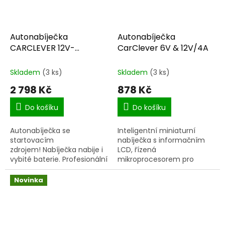
Autonabíječka
Autonabíječka
CARCLEVER 12V-
CarClever 6V & 12V/4A
24V/40A + start
250Amp
Skladem
(3 ks)
Skladem
(3 ks)
2 798 Kč
878 Kč
Do košíku
Do košíku
Autonabíječka se
Inteligentní miniaturní
startovacím
nabíječka s informačním
zdrojem! Nabíječka nabije i
LCD, řízená
vybité baterie. Profesionální
mikroprocesorem pro
nabíječka řízená
olověné akumulátory a
mikroprocesorem pro
vestavěný testerem
Novinka
olověné...
alternátoru a baterie.