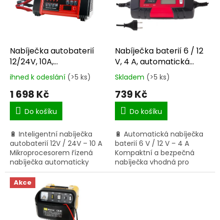
s
p
r
o
d
Nabíječka autobaterií
Nabíječka baterií 6 / 12
u
12/24V, 10A,
V, 4 A, automatická
k
mikroprocesor
CFT27709KEL
ihned k odeslání
(>5 ks)
Skladem
(>5 ks)
Průměrné
Průměrné
t
CFT25347KEL
hodnocení
hodnocení
1 698 Kč
739 Kč
ů
produktu
produktu
je
je
Do košíku
Do košíku
5,0
5,0
z
z
🔋 Inteligentní nabíječka
🔋 Automatická nabíječka
5
5
autobaterií 12V / 24V – 10 A
baterií 6 V / 12 V – 4 A
hvězdiček.
hvězdiček.
Mikroprocesorem řízená
Kompaktní a bezpečná
nabíječka automaticky
nabíječka vhodná pro
rozpozná typ připojené
motocykly, osobní vozy i
baterie a nastaví ideální
sezónní baterie. Podpora 6
Akce
nabíjecí parametry pro...
V i 12 V baterií Nabíjecí...