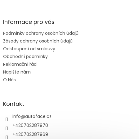
Z
á
p
a
Informace pro vás
t
Podmínky ochrany osobních údajů
í
Zásady ochrany osobních údajů
Odstoupení od smlouvy
Obchodní podmínky
Reklamační řád
Napište nám
O Nás
Kontakt
info
@
autoface.cz
+420702287970
+420702287969