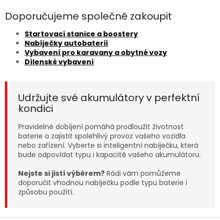
Doporučujeme společně zakoupit
Startovací stanice a boostery
Nabíječky autobaterií
Vybavení pro karavany a obytné vozy
Dílenské vybavení
Udržujte své akumulátory v perfektní
kondici
Pravidelné dobíjení pomáhá prodloužit životnost
baterie a zajistit spolehlivý provoz vašeho vozidla
nebo zařízení. Vyberte si inteligentní nabíječku, která
bude odpovídat typu i kapacitě vašeho akumulátoru.
Nejste si jistí výběrem?
Rádi vám pomůžeme
doporučit vhodnou nabíječku podle typu baterie i
způsobu použití.