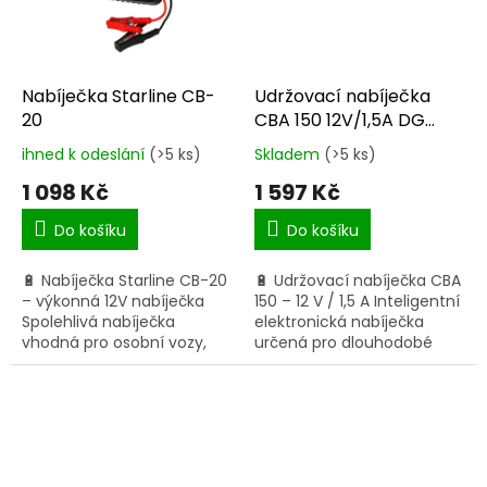
Nabíječka Starline CB-
Udržovací nabíječka
20
CBA 150 12V/1,5A DG
AKNAB01
ihned k odeslání
(>5 ks)
Skladem
(>5 ks)
Průměrné
Průměrné
hodnocení
hodnocení
1 098 Kč
1 597 Kč
produktu
produktu
je
je
Do košíku
Do košíku
5,0
5,0
z
z
🔋 Nabíječka Starline CB-20
🔋 Udržovací nabíječka CBA
5
5
– výkonná 12V nabíječka
150 – 12 V / 1,5 A Inteligentní
hvězdiček.
hvězdiček.
Spolehlivá nabíječka
elektronická nabíječka
vhodná pro osobní vozy,
určená pro dlouhodobé
dodávky i větší autobaterie.
udržování baterie v
Nabíjecí proud až 18 A
optimální kondici.
(špičkově) Určeno pro...
Udržovací nabíjení bez
rizika...