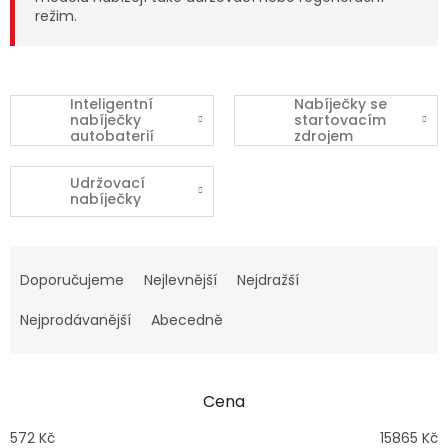
režim.
Inteligentní
Nabíječky se
nabíječky
startovacím
autobaterií
zdrojem
Udržovací
nabíječky
Ř
a
Doporučujeme
Nejlevnější
Nejdražší
z
e
Nejprodávanější
Abecedně
n
í
p
Cena
r
o
572
Kč
15865
Kč