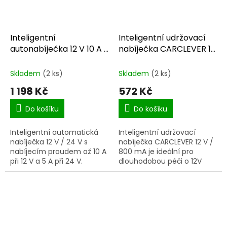
Inteligentní
Inteligentní udržovací
autonabíječka 12 V 10 A /
nabíječka CARCLEVER 12
24 V 5 A, LiFePO₄
V / 800 mA
Skladem
(2 ks)
Skladem
(2 ks)
1 198 Kč
572 Kč
Do košíku
Do košíku
Inteligentní automatická
Inteligentní udržovací
nabíječka 12 V / 24 V s
nabíječka CARCLEVER 12 V /
nabíjecím proudem až 10 A
800 mA je ideální pro
při 12 V a 5 A při 24 V.
dlouhodobou péči o 12V
Podporuje baterie WET,
autobaterie. Po nabití
AGM, GEL i LiFePO₄,
automaticky přechází do
automaticky rozpozná
udržovacího režimu, takže
napětí...
pomáhá...