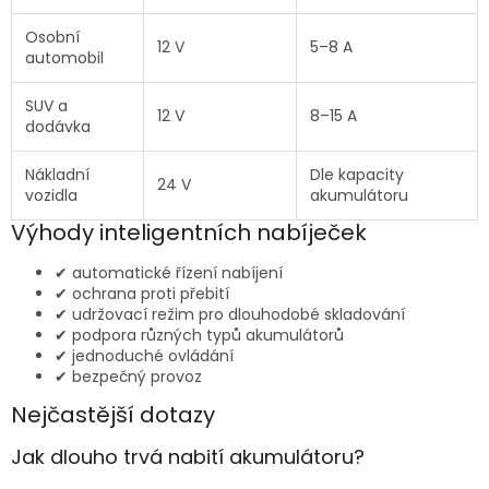
Osobní
12 V
5–8 A
automobil
SUV a
12 V
8–15 A
dodávka
Nákladní
Dle kapacity
24 V
vozidla
akumulátoru
Výhody inteligentních nabíječek
✔ automatické řízení nabíjení
✔ ochrana proti přebití
✔ udržovací režim pro dlouhodobé skladování
✔ podpora různých typů akumulátorů
✔ jednoduché ovládání
✔ bezpečný provoz
Nejčastější dotazy
Jak dlouho trvá nabití akumulátoru?