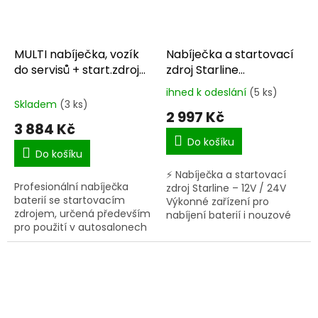
MULTI nabíječka, vozík
Nabíječka a startovací
do servisů + start.zdroj
zdroj Starline
200A 12V/24V
STCLASS430
ihned k odeslání
(5 ks)
Průměrné
Skladem
(3 ks)
hodnocení
2 997 Kč
produktu
3 884 Kč
je
Do košíku
5,0
Do košíku
z
⚡ Nabíječka a startovací
5
Profesionální nabíječka
zdroj Starline – 12V / 24V
hvězdiček.
baterií se startovacím
Výkonné zařízení pro
zdrojem, určená především
nabíjení baterií i nouzové
pro použití v autosalonech
startování vozidla při vybité
a autoservisech. Vhodná ke
baterii. Funkce nabíječky i
standardnímu / rychlému...
startovacího...