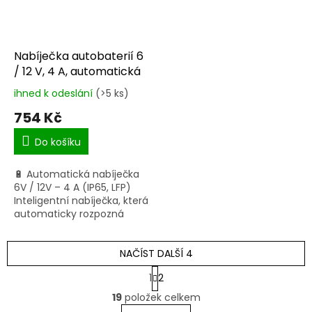
Nabíječka autobaterií 6
/ 12 V, 4 A, automatická
ihned k odeslání
(>5 ks)
Průměrné
hodnocení
754 Kč
produktu
je
Do košíku
5,0
z
🔋 Automatická nabíječka
5
6V / 12V – 4 A (IP65, LFP)
hvězdiček.
Inteligentní nabíječka, která
automaticky rozpozná
připojenou baterii a nastaví
ideální nabíjecí parametry
pro bezpečné a...
NAČÍST DALŠÍ 4
S
1
2
t
O
r
19
položek celkem
v
á