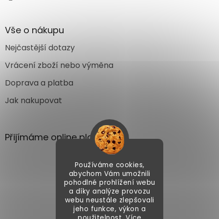
Vše o nákupu
Nejčastější dotazy
Vrácení zboží nebo výměna
Doprava a platba
Jak nakupovat
Přijímáme online platby
Používáme cookies,
abychom Vám umožnili
pohodlné prohlížení webu
a díky analýze provozu
webu neustále zlepšovali
Vytvořil Shoptet
jeho funkce, výkon a
použitelnost. Více