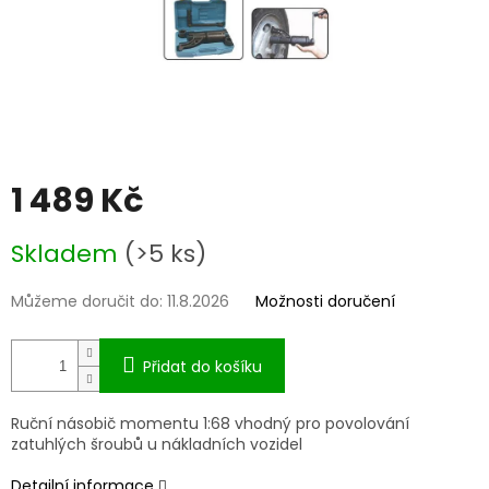
1 489 Kč
Měrná
Skladem
(>5 ks)
cena:
Můžeme doručit do:
11.8.2026
Možnosti doručení
Přidat do košíku
Ruční násobič momentu 1:68 vhodný pro povolování
zatuhlých šroubů u nákladních vozidel
Detailní informace