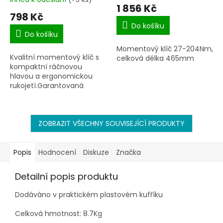
hodnocení
1 856 Kč
produktu
798 Kč
je
Do košíku
5,0
Do košíku
z
Momentový klíč 27-204Nm,
5
Kvalitní momentový klíč s
celková délka 465mm
hvězdiček.
kompaktní ráčnovou
hlavou a ergonomickou
rukojetí.Garantovaná
přesnost certifikátem na
+/4%.Intuitivní nastavování
požadovaného
utahovacího...
ZOBRAZIT VŠECHNY SOUVISEJÍCÍ PRODUKTY
Popis
Hodnocení
Diskuze
Značka
Detailní popis produktu
Dodáváno v praktickém plastovém kufříku
Celková hmotnost: 8.7Kg