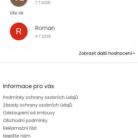
Hodnocení obchodu je 5 z 5 hvězdiček.
7.7.2026
Vše ok
Roman
R
Hodnocení obchodu je 5 z 5 hvězdiček.
4.7.2026
Zobrazit další hodnocení
Z
á
p
a
Informace pro vás
t
Podmínky ochrany osobních údajů
í
Zásady ochrany osobních údajů
Odstoupení od smlouvy
Obchodní podmínky
Reklamační řád
Napište nám