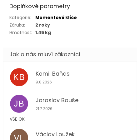
Doplňkové parametry
Kategorie
:
Momentové klíče
Záruka
:
2 roky
Hmotnost
:
1.45 kg
Kamil Baňas
KB
Hodnocení obchodu je 5 z 5 hvězdiček.
9.8.2026
Jaroslav Bouše
JB
Hodnocení obchodu je 5 z 5 hvězdiček.
21.7.2026
VŠE OK
Václav Loužek
VL