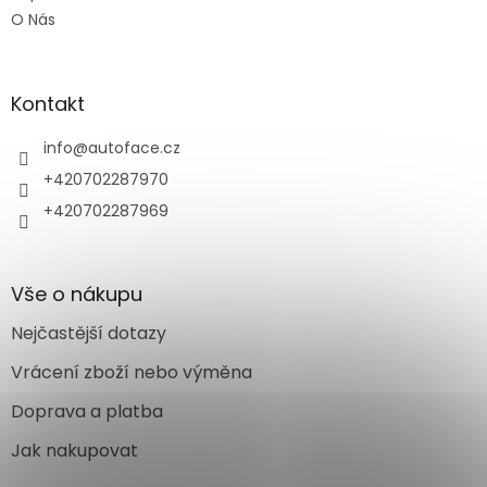
O Nás
Kontakt
info
@
autoface.cz
+420702287970
+420702287969
Vše o nákupu
Nejčastější dotazy
Vrácení zboží nebo výměna
Doprava a platba
Jak nakupovat