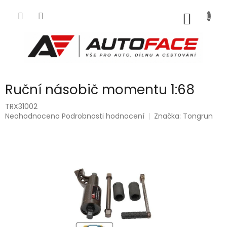
Přejít
na
NÁKUP
obsah
KOŠÍK
Ruční násobič momentu 1:68
TRX31002
Průměrné
Neohodnoceno
Podrobnosti hodnocení
Značka:
Tongrun
hodnocení
produktu
je
0,0
z
5
hvězdiček.