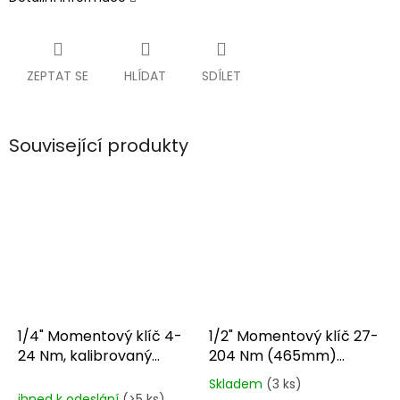
ZEPTAT SE
HLÍDAT
SDÍLET
Související produkty
1/4" Momentový klíč 4-
1/2" Momentový klíč 27-
24 Nm, kalibrovaný
204 Nm (465mm)
T39901
AK224
Skladem
(3 ks)
Průměrné
ihned k odeslání
(>5 ks)