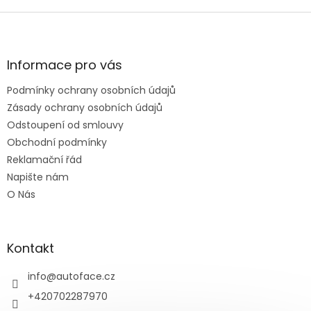
v
l
Z
á
á
d
p
a
a
Informace pro vás
c
t
í
Podmínky ochrany osobních údajů
í
p
Zásady ochrany osobních údajů
r
v
Odstoupení od smlouvy
k
Obchodní podmínky
y
Reklamační řád
v
ý
Napište nám
p
O Nás
i
s
u
Kontakt
info
@
autoface.cz
+420702287970