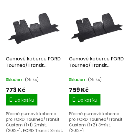
V
ý
p
i
s
p
r
o
d
Gumové koberce FORD
Gumové koberce FORD
u
Tourneo/Transit
Tourneo/Transit
k
Custom (1+1) 2
Custom (1+2) 3míst.
t
(2012-)
Skladem
(>5 ks)
Skladem
(>5 ks)
ů
773 Kč
759 Kč
Do košíku
Do košíku
Přesné gumové koberce
Přesné gumové koberce
pro FORD Tourneo/Transit
pro FORD Tourneo/Transit
Custom (1+1) 2míst.
Custom (1+2) 3míst.
(2012-), FORD Transit 3míst.
(2012-)