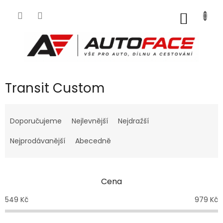
Přejít
na
NÁKUP
obsah
KOŠÍK
Transit Custom
Ř
a
Doporučujeme
Nejlevnější
Nejdražší
z
e
Nejprodávanější
Abecedně
n
í
p
Cena
r
o
549
Kč
979
Kč
d
u