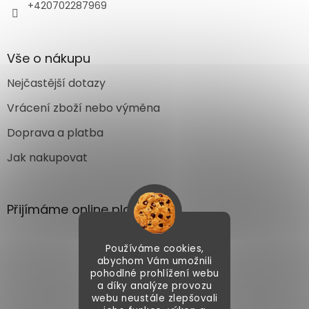
+420702287969
Vše o nákupu
Nejčastější dotazy
Vrácení zboží nebo výměna
Doprava a platba
Jak nakupovat
Přijímáme online platby
Používáme cookies,
abychom Vám umožnili
pohodlné prohlížení webu
a díky analýze provozu
webu neustále zlepšovali
Vytvořil Shoptet