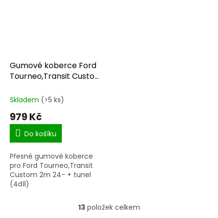
Gumové koberce Ford
Tourneo,Transit Custom
2m 24-
Skladem
(>5 ks)
979 Kč
Do košíku
Přesné gumové koberce
pro Ford Tourneo,Transit
Custom 2m 24- + tunel
(4díl)
13
položek celkem
O