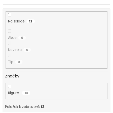
k
t
ů
Na skladě
12
Akce
0
Novinka
0
Tip
0
Značky
Rigum
13
Položek k zobrazení:
13