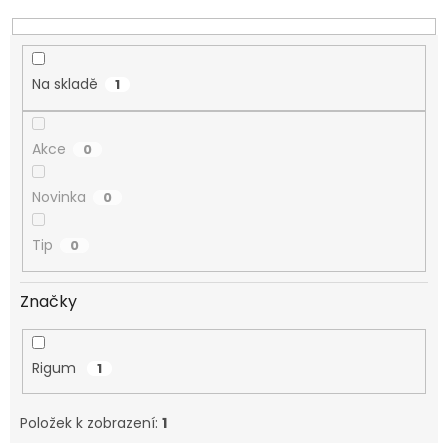
k
t
ů
Na skladě
1
Akce
0
Novinka
0
Tip
0
Značky
Rigum
1
Položek k zobrazení:
1