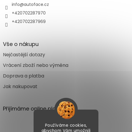
info
@
autoface.cz
+420702287970
+420702287969
Vše o nákupu
Nejčastější dotazy
Vrácení zboží nebo výměna
Doprava a platba
Jak nakupovat
Přijímáme online platby
Používáme cookies,
abychom Vám umožnili