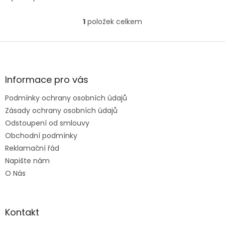
1
položek celkem
O
v
l
Z
á
á
d
p
a
a
Informace pro vás
c
t
í
Podmínky ochrany osobních údajů
í
p
Zásady ochrany osobních údajů
r
v
Odstoupení od smlouvy
k
Obchodní podmínky
y
Reklamační řád
v
ý
Napište nám
p
O Nás
i
s
u
Kontakt