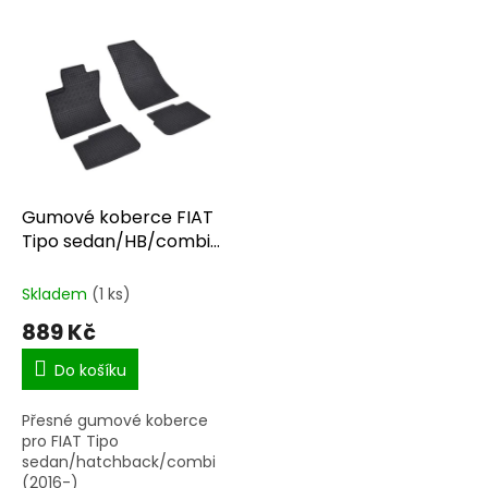
V
ý
p
i
s
p
r
o
d
Gumové koberce FIAT
u
Tipo sedan/HB/combi
k
(2016-)
t
Skladem
(1 ks)
ů
889 Kč
Do košíku
Přesné gumové koberce
pro FIAT Tipo
sedan/hatchback/combi
(2016-)