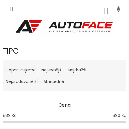
Přejít
na
NÁKUP
obsah
KOŠÍK
TIPO
Ř
a
Doporučujeme
Nejlevnější
Nejdražší
z
e
Nejprodávanější
Abecedně
n
í
p
Cena
r
o
889
Kč
890
Kč
d
u