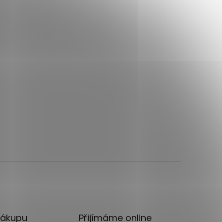
nákupu
Přijímáme online