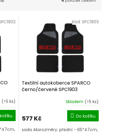
ně
4
položek celkem
SPC1902
Kód:
SPC1903
ARCO
Textilní autokoberce SPARCO
černo/červené SPC1903
m
(>5 ks)
Skladem
(>5 ks)
Průměrné
hodnocení
produktu
košíku
Do košíku
577 Kč
je
5,0
5*47cm,
sada 4ksrozměry: přední - 65*47cm,
z