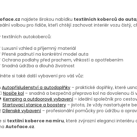
O
v
oface.cz
najdete širokou nabídku
textilních koberců do auta
l
eální volbou pro řidiče, kteří chtějí zachovat interiér vozu čistý,
á
d
 textilních autokoberců:
a
c
 Luxusní vzhled a příjemný materiál
í
 Přesné padnutí na konkrétní model auta
p
 Ochrana podlahy před prachem, vlhkostí a opotřebením
r
 Snadná údržba a dlouhá životnost
v
k
něte si také další vybavení pro váš vůz:
y
v

Autopříslušenství a autodoplňky
– praktické doplňky, které usn
ý
‍♂️
Nosiče kol
– snadná a bezpečná přeprava kol na dovolenou či v
p
️
Kemping a outdoorové vybavení
– ideální společník pro cestov
i

Startovací stanice a boostery
– jistota, že vždy nastartujete be
s
️
Dílenské vybavení
– profesionální pomůcky pro údržbu a oprav
u
e si
textilní koberce na míru
, které zvýrazní eleganci interiér
 na
Autoface.cz
.