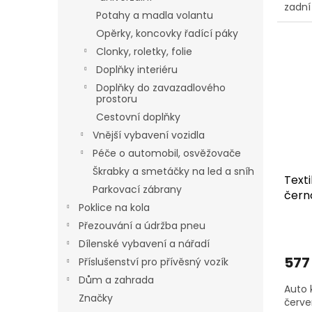
zadn
Potahy a madla volantu
Opěrky, koncovky řadící páky
Clonky, roletky, folie
Doplňky interiéru
Doplňky do zavazadlového
prostoru
Cestovní doplňky
Vnější vybavení vozidla
Péče o automobil, osvěžovače
Škrabky a smetáčky na led a sníh
Text
Parkovací zábrany
čern
Poklice na kola
Přezouvání a údržba pneu
Dílenské vybavení a nářadí
577
Příslušenství pro přívěsný vozík
Dům a zahrada
Auto 
Značky
červ