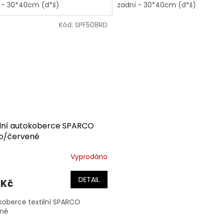
í - 30*40cm (d*š)
zadní - 30*40cm (d*š)
Kód:
SPF508RD
ilní autokoberce SPARCO
o/červené
Vyprodáno
DETAIL
 Kč
koberce textilní SPARCO
ené