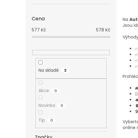
Cena
Na
Aut
Jsou id
577
Kč
578
Kč
Výhody
✅
✅
✅
✅
Na skladě
3
Prohléd

Akce
0
🚴

Novinka
0


Tip
0
Vybert
online
Značky