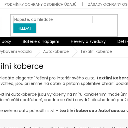
PODMÍNKY OCHRANY OSOBNÍCH ÚDAJŮ
ZÁSADY OCHRANY OS
HLEDAT
í boxy
Baterie a napájení
Hevery a zvedáky
Děts
 vybavení vozidla
Autokoberce
Textilní koberce
tilní koberce
ledáte elegantní řešení pro interiér svého auta,
textilní kober
í vzhled, jsou příjemné na dotek a přitom spolehlivě chrání pod
extilní autokoberce jsou vyráběny na míru konkrétním modelům au
olné vůči opotřebení, snadno se čistí a vydrží dlouhodobé použí
e svému autu pohodlí i styl –
textilní koberce z Autoface.cz
v