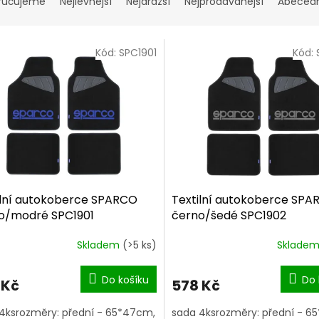
ručujeme
Nejlevnější
Nejdražší
Nejprodávanější
Abeced
Kód:
SPC1901
Kód:
ilní autokoberce SPARCO
Textilní autokoberce SP
o/modré SPC1901
černo/šedé SPC1902
Skladem
(>5 ks)
Sklade
Do košíku
Do 
 Kč
578 Kč
4ksrozměry: přední - 65*47cm,
sada 4ksrozměry: přední - 6