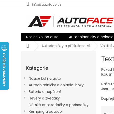
Přejít
info@autoface.cz
na
obsah
Nosiče kol na auto
Autochladničky a chladic
Domů
Autodoplňky a příslušenství
Vnitřní
P
Tex
o
Přeskočit
s
Kategorie
kategorie
Pokud h
t
luxusn
r
Nosiče kol na auto
a
Naše t
Autochladničky a chladicí boxy
n
Jsou od
Baterie a napájení
n
í
Hevery a zvedáky
Dopřejt
p
Dětské autosedačky a podsedáky
Ř
a
Kemping a outdoor
a