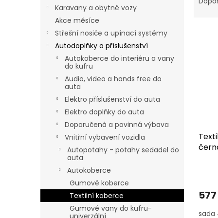
n
Dopo
Karavany a obytné vozy
z
e
e
Akce měsíce
l
V
n
Střešní nosiče a upínací systémy
ý
í
Autodoplňky a příslušenství
p
p
Autokoberce do interiéru a vany
i
r
do kufru
s
o
Audio, video a hands free do
p
d
auta
r
u
Elektro příslušenství do auta
o
k
Elektro doplňky do auta
d
t
Doporučená a povinná výbava
u
ů
Text
k
Vnitřní vybavení vozidla
čern
t
Autopotahy - potahy sedadel do
auta
ů
Autokoberce
Gumové koberce
577
Textilní koberce
Gumové vany do kufru-
sada 
univerzální