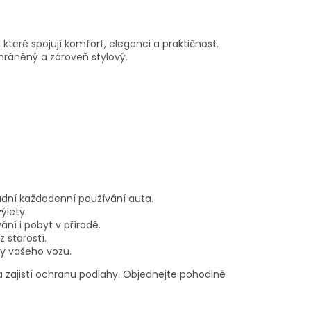
, které spojují komfort, eleganci a praktičnost.
 chráněný a zároveň stylový.
adní každodenní používání auta.
ýlety.
ání i pobyt v přírodě.
z starostí.
y vašeho vozu.
u a zajistí ochranu podlahy. Objednejte pohodlně