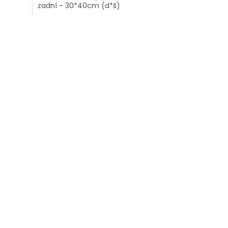
zadní - 30*40cm (d*š)
5
hvězdiček.