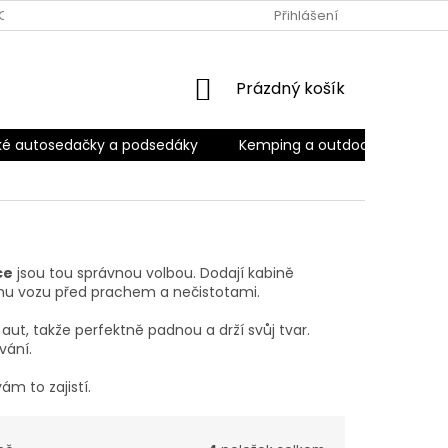
OBNÍCH ÚDAJŮ
ODSTOUPENÍ OD SMLOUVY
Přihlášení
OBCHODNÍ POD
NÁKUPNÍ
Prázdný košík
KOŠÍK
ké autosedačky a podsedáky
Kemping a outdoor
Kara
ce
jsou tou správnou volbou. Dodají kabině
lahu vozu před prachem a nečistotami.
t, takže perfektně padnou a drží svůj tvar.
vání.
ám to zajistí.