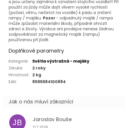
a jsou určeny zejména k označení stojícího vozidla!!! Při
použití za jízdy může dojít vlivem vysoké rychlosti
(počasí, větru, nečistot na vozidle) k pádu a zničení
rampy / majáku.
Pozor
- odpadnutý maják / rampa
může způsobit materiální škody, případně ohrozit
zdraví a životy. Výrobce ani prodejce nenese žádnou
zodpovědnost za magnetický maják (rampu)
používanou při jízdě.
Doplňkové parametry
Kategorie
:
Světla výstražná - majáky
Záruka
:
2 roky
Hmotnost
:
2 kg
EAN
:
8595684100884
Jaroslav Bouše
JB
Hodnocení obchodu je 5 z 5 hvězdiček.
21.7.2026