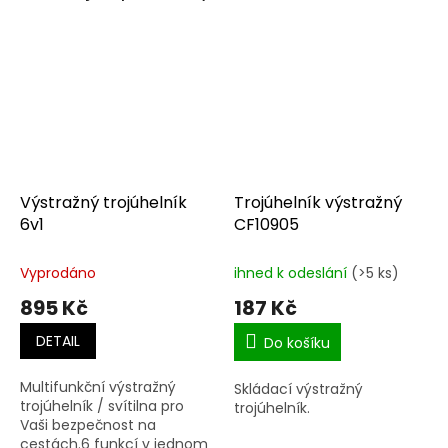
Výstražný trojúhelník
Trojúhelník výstražný
6v1
CF10905
Vyprodáno
ihned k odeslání
(>5 ks)
895 Kč
187 Kč
DETAIL
Do košíku
Multifunkční výstražný
Skládací výstražný
trojúhelník / svítilna pro
trojúhelník.
Vaši bezpečnost na
cestách.6 funkcí v jednom