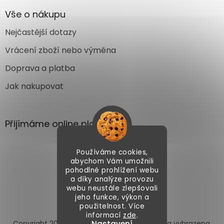
Vše o nákupu
Nejčastější dotazy
Vrácení zboží nebo výměna
Doprava a platba
Jak nakupovat
Přijímáme online platby
Používáme cookies,
abychom Vám umožnili
pohodlné prohlížení webu
a díky analýze provozu
webu neustále zlepšovali
Vytvořil Shoptet
jeho funkce, výkon a
použitelnost. Více
informací
zde
.
Copyright 2026
Autoface.cz
. Všechna práva vyhrazena.
Nastavení