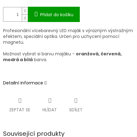
Přidat do košíku
Profesion
ální
v
í
cebarevn
ý LED maják s výrazným výstra
žn
ým
efektem, speciální optika.
Ur
čen pro uchycen
í pomocí
magnetu
.
Možnost vybrat si barvu maj
á
ku -
oranžov
á
, červen
á
,
modr
á
a b
í
l
á
barva.
Detailní informace
ZEPTAT SE
HLÍDAT
SDÍLET
Související produkty