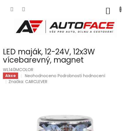
Přejít
na
NÁKUP
obsah
KOŠÍK
LED maják, 12-24V, 12x3W
vícebarevný, magnet
WL140MCOLOR
Průměrné
Neohodnoceno
Podrobnosti hodnocení
Akce
hodnocení
Značka:
CARCLEVER
produktu
je
0,0
z
5
hvězdiček.