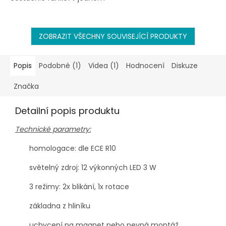
produktu: výstražný
trojúhelník, powerbanka
(záložní baterie), pracovní
svítilna,...
ZOBRAZIT VŠECHNY SOUVISEJÍCÍ PRODUKTY
Popis
Podobné (1)
Videa (1)
Hodnocení
Diskuze
Značka
Detailní popis produktu
Technické parametry:
homologace
:
dle
ECE R10
sv
ěteln
ý zdroj: 12 výkonných LED 3
W
3 režimy: 2x blik
ání
, 1x rotace
základna z hliník
u
uchycení na magnet nebo pevná montá
ž