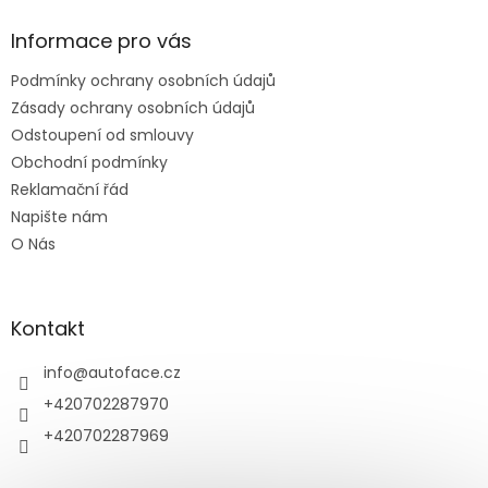
p
a
Informace pro vás
t
Podmínky ochrany osobních údajů
í
Zásady ochrany osobních údajů
Odstoupení od smlouvy
Obchodní podmínky
Reklamační řád
Napište nám
O Nás
Kontakt
info
@
autoface.cz
+420702287970
+420702287969