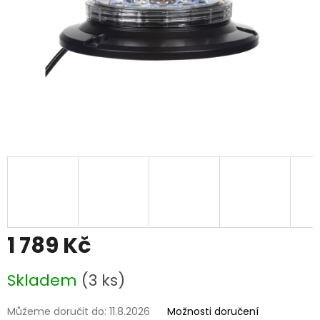
1 789 Kč
Měrná
Skladem
(3 ks)
cena:
Můžeme doručit do:
11.8.2026
Možnosti doručení