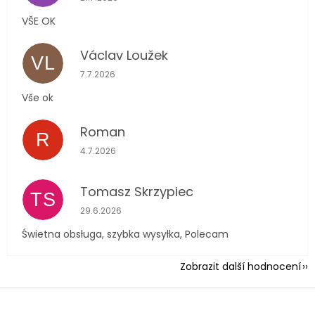
VŠE OK
Václav Loužek
VL
Hodnocení obchodu je 5 z 5 hvězdiček.
7.7.2026
Vše ok
Roman
R
Hodnocení obchodu je 5 z 5 hvězdiček.
4.7.2026
Tomasz Skrzypiec
TS
Hodnocení obchodu je 5 z 5 hvězdiček.
29.6.2026
Świetna obsługa, szybka wysyłka, Polecam
Zobrazit další hodnocení
Z
á