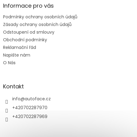
a
Informace pro vás
t
Podmínky ochrany osobních údajů
í
Zásady ochrany osobních údajů
Odstoupení od smlouvy
Obchodní podmínky
Reklamační řád
Napište nám
O Nás
Kontakt
info
@
autoface.cz
+420702287970
+420702287969