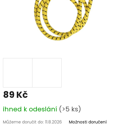
89 Kč
Měrná
ihned k odeslání
(>5 ks)
cena:
Můžeme doručit do:
11.8.2026
Možnosti doručení