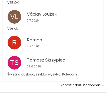
VŠE OK
Václav Loužek
VL
Hodnocení obchodu je 5 z 5 hvězdiček.
7.7.2026
Vše ok
Roman
R
Hodnocení obchodu je 5 z 5 hvězdiček.
4.7.2026
Tomasz Skrzypiec
TS
Hodnocení obchodu je 5 z 5 hvězdiček.
29.6.2026
Świetna obsługa, szybka wysyłka, Polecam
Zobrazit další hodnocení
Z
á
p