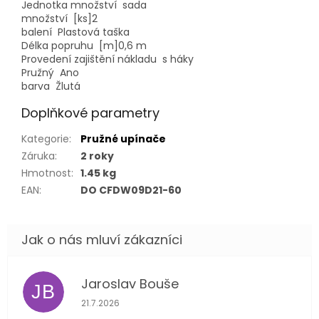
Jednotka množství
sada
množství [ks]
2
balení
Plastová taška
Délka popruhu [m]
0,6 m
Provedení zajištění nákladu
s háky
Pružný
Ano
barva
Žlutá
Doplňkové parametry
Kategorie
:
Pružné upínače
Záruka
:
2 roky
Hmotnost
:
1.45 kg
EAN
:
DO CFDW09D21-60
Jaroslav Bouše
JB
Hodnocení obchodu je 5 z 5 hvězdiček.
21.7.2026