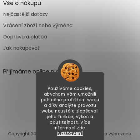
Vše o nákupu
Nejčastější dotazy
Vrácení zboží nebo výměna
Doprava a platba
Jak nakupovat
Přijímáme online platby
Používáme cookies,
abychom Vám umožnili
pohodlné prohlížení webu
a díky analýze provozu
webu neustále zlepšovali
Vytvořil Shoptet
jeho funkce, výkon a
použitelnost. Více
informací
zde
.
Nastavení
Copyright 2026
Autoface.cz
. Všechna práva vyhrazena.
Upravit nastavení cookies