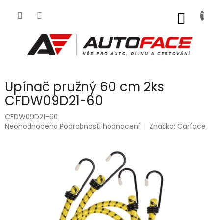
Přejít
na
NÁKUP
obsah
KOŠÍK
Upínač pružný 60 cm 2ks
CFDW09D21-60
CFDW09D21-60
Průměrné
Neohodnoceno
Podrobnosti hodnocení
Značka:
Carface
hodnocení
produktu
je
0,0
z
5
hvězdiček.