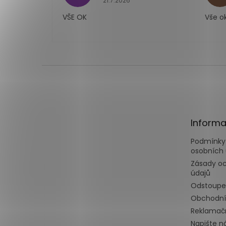
21.7.2026
VŠE OK
Vše o
Z
á
p
a
t
Informa
í
Podmínky
osobních 
Zásady o
údajů
Odstoupe
Obchodní
Reklamačn
Napište 