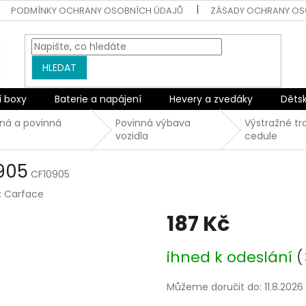
PODMÍNKY OCHRANY OSOBNÍCH ÚDAJŮ
ZÁSADY OCHRANY OS
HLEDAT
í boxy
Baterie a napájení
Hevery a zvedáky
Děts
ná a povinná
Povinná výbava
Výstražné tr
vozidla
cedule
0905
CF10905
:
Carface
187 Kč
Měrná
ihned k odeslání
(
cena:
Můžeme doručit do:
11.8.2026