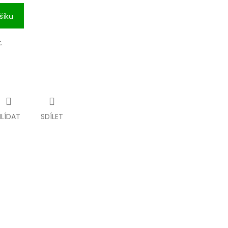
šíku
.
HLÍDAT
SDÍLET