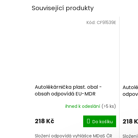
Související produkty
Kód:
CF91539E
Autolékárnička plast. obal -
Autolé
obsah odpovídá EU-MDR
odpov
ihned k odeslání
(>5 ks)
218 Kč
218 
Do košíku
Složení odpovídá vyhlášce MDaS ČR
Složen