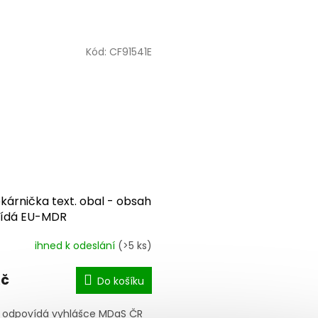
Kód:
CF91541E
kárnička text. obal - obsah
ídá EU-MDR
ihned k odeslání
(>5 ks)
Kč
Do košíku
í odpovídá vyhlášce MDaS ČR