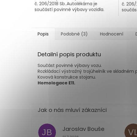
č. 206/2018 Sb..Autolékárna je
č. 206/
součástí povinné výbavy vozidla.
součást
Popis
Podobné (3)
Hodnocení
Detailní popis produktu
Součást povinné výbavy vozu.
Rozkládací výstražný trojúhelník ve skladném
Kovová konstrukce stojanu.
Homologace E11.
Jaroslav Bouše
JB
V
Hodnocení obchodu je 5 z 5 hvězdi