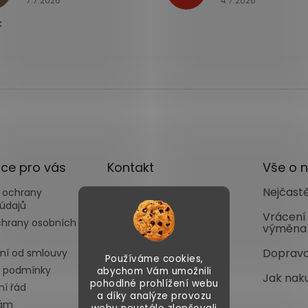
7.7.2026
4.7.2026
k
ce pro vás
Kontakt
Vše o 
Nejčastě
 ochrany
info
@
autoface.cz
údajů
+420702287970
Vrácení
chrany osobních
výměna
+420702287969
Doprava
ní od smlouvy
Používáme cookies,
 podmínky
abychom Vám umožnili
Jak nak
pohodlné prohlížení webu
í řád
a díky analýze provozu
nám