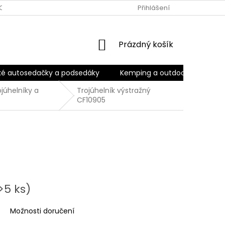
OBNÍCH ÚDAJŮ
ODSTOUPENÍ OD SMLOUVY
Přihlášení
OBCHODNÍ POD
NÁKUPNÍ
Prázdný košík
KOŠÍK
ké autosedačky a podsedáky
Kemping a outdoor
Kara
ojúhelníky a
Trojúhelník výstražný
CF10905
>5 ks)
Možnosti doručení