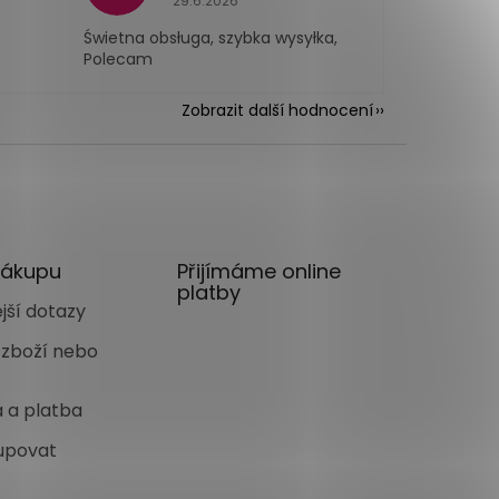
29.6.2026
Świetna obsługa, szybka wysyłka,
Polecam
Zobrazit další hodnocení
nákupu
Přijímáme online
platby
jší dotazy
 zboží nebo
 a platba
upovat