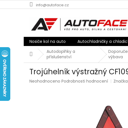
Přejít
info@autoface.cz
na
obsah
Nosiče kol na auto
Autochladničky a chladic
Autodoplňky a
Doporuče
Domů
příslušenství
výbava
Trojúhelník výstražný CF1
Průměrné
Neohodnoceno
Podrobnosti hodnocení
Značka
hodnocení
produktu
je
0,0
z
5
hvězdiček.