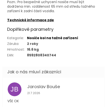
Pozn.: Pro bezpečné uchycení nosiče musí být
dodržena min. vzdálenost 65 mm od středu tažného
zařízení k zadní části vozidla.
Technické informace zde
Doplňkové parametry
Kategorie
:
Nosiče kol na tažné zařízení
Záruka
:
2 roky
Hmotnost
:
16.6 kg
EAN
:
8592808340744
Jaroslav Bouše
JB
Hodnocení obchodu je 5 z 5 hvězdiček.
21.7.2026
VŠE OK