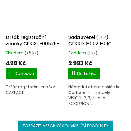
Držák registrační
Sada světel (L+P)
značky CFK130-00575-
CFKR139-00211-01C
01C
Skladem
(>5 ks)
Skladem
(1 ks)
Průměrné
Průměrné
hodnocení
hodnocení
498 Kč
2 993 Kč
produktu
produktu
je
je
Do košíku
Do košíku
5,0
5,0
z
z
Držák registrační značky
Náhradní díl pro nosiče kol
5
5
CARFACE
Carface - modely
hvězdiček.
hvězdiček.
VISION 2, 3, 4 a e-
SCORPION 2.
ZOBRAZIT VŠECHNY SOUVISEJÍCÍ PRODUKTY