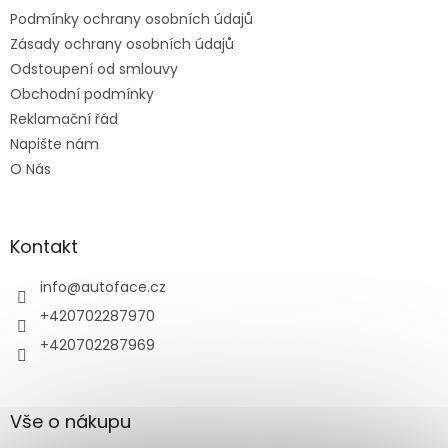
t
Podmínky ochrany osobních údajů
í
Zásady ochrany osobních údajů
Odstoupení od smlouvy
Obchodní podmínky
Reklamační řád
Napište nám
O Nás
Kontakt
info
@
autoface.cz
+420702287970
+420702287969
Vše o nákupu