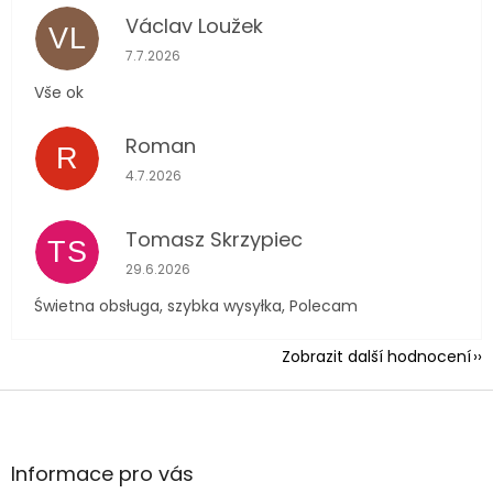
Václav Loužek
VL
Hodnocení obchodu je 5 z 5 hvězdiček.
7.7.2026
Vše ok
Roman
R
Hodnocení obchodu je 5 z 5 hvězdiček.
4.7.2026
Tomasz Skrzypiec
TS
Hodnocení obchodu je 5 z 5 hvězdiček.
29.6.2026
Świetna obsługa, szybka wysyłka, Polecam
Zobrazit další hodnocení
Z
á
p
a
Informace pro vás