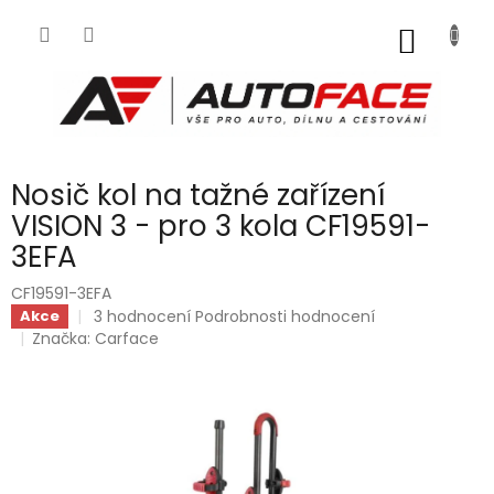
Přejít
na
NÁKUP
obsah
KOŠÍK
Nosič kol na tažné zařízení
VISION 3 - pro 3 kola CF19591-
3EFA
CF19591-3EFA
Průměrné
3 hodnocení
Podrobnosti hodnocení
Akce
hodnocení
Značka:
Carface
produktu
je
5,0
z
5
hvězdiček.