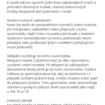
K nosiči tak lze upevnit jízdní kola nejrůznějších tvarů a
průměrů rámových trubek, včetně karbonových.
Držáky bezpečně drží jízdní kola v nosiči
Složení nosiče k uskladnění
Nosič lze složit do kompaktních rozměrů, které oceníte
při manipulaci, uskladnění nebo přepravě v kufru
automobilu. Najít místo na parkování bude s nosičem
složeným zavazadlovém prostoru jednodušší. Navíc
předejte riziku poškození jiným vozidlem pohybujícím
se po parkovišti.
Sklápění a přístup do kufru automobilu
Sklopení nosiče (i jízdními koly) je díky výbornému
vyvážení velmi snadné. Při sklopení je zabezpečen
dostatečně široký přístup do kufru automobilu. Funkce
náklonu je optimalizována tak, aby se platforma i v
případě zatížení jízdními koly, mohla snadno vrátit zpět
do přepravní polohy. Tato geometrie však neumožňuje
otevření vysokých pátých dveří automobilů jako např.
u VW T5 a T6.
Lankový zámek
Součástí nosiče je lankový zámek, jehož pomocí lze