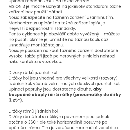
Upínací mechanizmus na tažné zařízení
VISION 3 je možné uchytit na jakékoliv standardní tažné
zařízení bez použití nářadí.
Nosič zabezpečíte na tažném zařízení uzamknutím.
Mechanizmus upínání na tažné zařízení splňuje
nejvyšší bezpečnostní standardy.
Tento cyklonosič je obzvlášť dobře vyvážený - můžete
ho pustit, jakmile jej umístíte na tažnou kouli, což
usnadňuje montáž stojanu.
Nosič je posazen na kouli tažného zařízení dostatečně
vysoko, takže při jízdě po nerovných silnicích nehrozí
riziko kontaktu s vozovkou.
Držáky ráfků jízdních kol
Držáky kol jsou vhodné pro všechny velikosti (rozvory)
jízdních kol, včetně velmi malých dětských jízdních kol.
Upínací popruhy jsou dostatečně dlouhé,
aby
bezpečně obeply i širší ráfky (pneumatiky do šířky
3,25“).
Držáky rámů jízdních kol
Držáky rámů kol s měkkým povrchem jsou jednak
otočné o 360°, ale také horizontálně posuvné po
opěrném rámu. Tím je zaručena maximální variabilita.