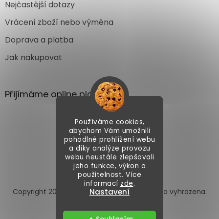
Nejčastější dotazy
Vrácení zboží nebo výměna
Doprava a platba
Jak nakupovat
Přijímáme online platby
Používáme cookies,
abychom Vám umožnili
pohodlné prohlížení webu
a díky analýze provozu
webu neustále zlepšovali
Vytvořil Shoptet
jeho funkce, výkon a
použitelnost. Více
informací
zde
.
Copyright 2026
Autoface.cz
. Všechna práva vyhrazena.
Nastavení
Upravit nastavení cookies