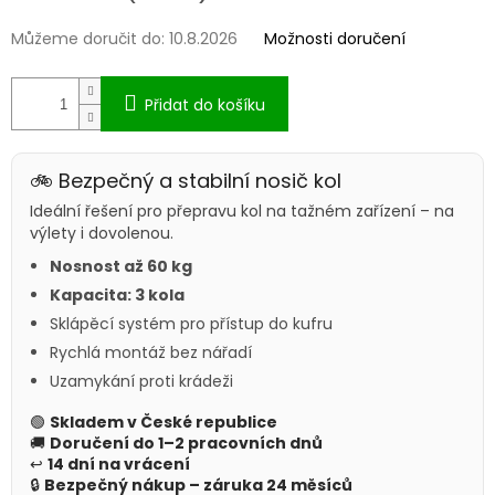
Můžeme doručit do:
10.8.2026
Možnosti doručení
Přidat do košíku
🚲 Bezpečný a stabilní nosič kol
Ideální řešení pro přepravu kol na tažném zařízení – na
výlety i dovolenou.
Nosnost až 60 kg
Kapacita: 3 kola
Sklápěcí systém pro přístup do kufru
Rychlá montáž bez nářadí
Uzamykání proti krádeži
🟢
Skladem v České republice
🚚
Doručení do 1–2 pracovních dnů
↩
14 dní na vrácení
🔒
Bezpečný nákup – záruka 24 měsíců