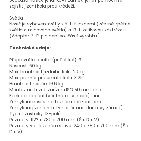
zajistit jízdní kola proti krádeži.
Světla
Nosič je vybaven světly s 5-ti funkcemi (včetně zpětné
světla a mlhového světla) a 13-ti kolíkovou zástrčkou.
(Adaptér 7-13 pin není součástí výrobku.)
Technické údaje:
Přepravní kapacita (počet kol): 3
Nosnost: 60 kg
Max. hmotnost jízdního kola: 20 kg
Max. průměr pneumatik kola: 3.25“
Hmotnost nosiče: 16.6 kg
Montáž na tažné zařízení ISO 50 mm: ano
Funkce sklápění (včetně kol v nosiči): ano
Zamykání nosiče na tažném zařízení: ano
Zamykání jízdních kol v nosiči: ano (lankový zámek)
Typ el. zástrčky: 13-pólů
Rozměry: 1122 x 780 x 700 mm (Š x D x V)
Rozměry ve složeném stavu: 240 x 780 x 700 mm (Š x
D x V)