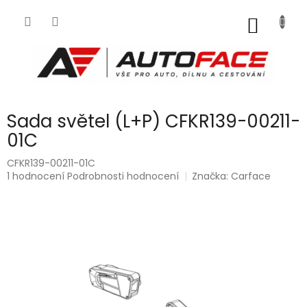
Přejít
na
NÁKUP
obsah
KOŠÍK
Sada světel (L+P) CFKR139-00211-
01C
CFKR139-00211-01C
Průměrné
1 hodnocení
Podrobnosti hodnocení
Značka:
Carface
hodnocení
produktu
je
5,0
z
5
hvězdiček.