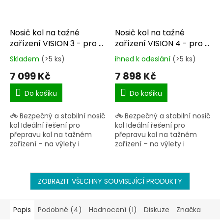
Nosič kol na tažné
Nosič kol na tažné
zařízení VISION 3 - pro 3
zařízení VISION 4 - pro 4
kola CF19591-3EFA
kola CF19591-4EFA
Skladem
(>5 ks)
ihned k odeslání
(>5 ks)
Průměrné
Průměrné
hodnocení
hodnocení
7 099 Kč
7 898 Kč
produktu
produktu
je
je
Do košíku
Do košíku
5,0
4,8
z
z
🚲 Bezpečný a stabilní nosič
🚲 Bezpečný a stabilní nosič
5
5
kol Ideální řešení pro
kol Ideální řešení pro
hvězdiček.
hvězdiček.
přepravu kol na tažném
přepravu kol na tažném
zařízení – na výlety i
zařízení – na výlety i
dovolenou. Nosnost až 60
dovolenou. Nosnost až 60
kg Kapacita: 3 kola Sklápěcí
kg Kapacita: 4 kola Sklápěcí
systém pro přístup...
systém pro přístup...
ZOBRAZIT VŠECHNY SOUVISEJÍCÍ PRODUKTY
Popis
Podobné (4)
Hodnocení (1)
Diskuze
Značka