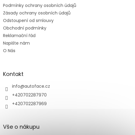
t
Podmínky ochrany osobních údajů
í
Zásady ochrany osobních údajů
Odstoupení od smlouvy
Obchodní podmínky
Reklamační řád
Napište nám
O Nás
Kontakt
info
@
autoface.cz
+420702287970
+420702287969
Vše o nákupu