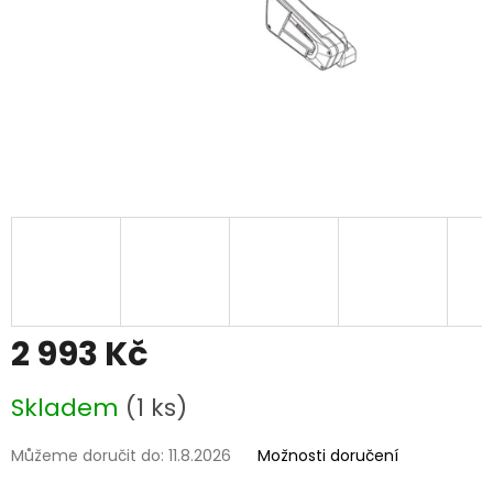
2 993 Kč
Měrná
Skladem
(1 ks)
cena:
Můžeme doručit do:
11.8.2026
Možnosti doručení