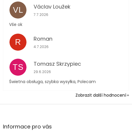
Václav Loužek
VL
Hodnocení obchodu je 5 z 5 hvězdiček.
7.7.2026
Vše ok
Roman
R
Hodnocení obchodu je 5 z 5 hvězdiček.
4.7.2026
Tomasz Skrzypiec
TS
Hodnocení obchodu je 5 z 5 hvězdiček.
29.6.2026
Świetna obsługa, szybka wysyłka, Polecam
Zobrazit další hodnocení
Z
á
p
a
Informace pro vás