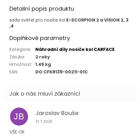
Detailní popis produktu
sada světel pro nosiče kol
E-SCORPION 2 a VISION 2, 3
,4
Doplňkové parametry
Kategorie
:
Náhradní díly nosiče kol CARFACE
Záruka
:
2 roky
Hmotnost
:
1.45 kg
EAN
:
DO CFKR139-00211-01C
Jaroslav Bouše
JB
Hodnocení obchodu je 5 z 5 hvězdiček.
21.7.2026
VŠE OK