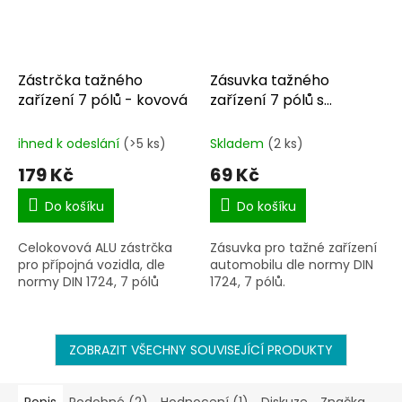
Zástrčka tažného
Zásuvka tažného
zařízení 7 pólů - kovová
zařízení 7 pólů s
těsněním
ihned k odeslání
(>5 ks)
Skladem
(2 ks)
179 Kč
69 Kč
Do košíku
Do košíku
Celokovová ALU zástrčka
Zásuvka pro tažné zařízení
pro přípojná vozidla, dle
automobilu dle normy DIN
normy DIN 1724, 7 pólů
1724, 7 pólů.
ZOBRAZIT VŠECHNY SOUVISEJÍCÍ PRODUKTY
Popis
Podobné (2)
Hodnocení (1)
Diskuze
Značka