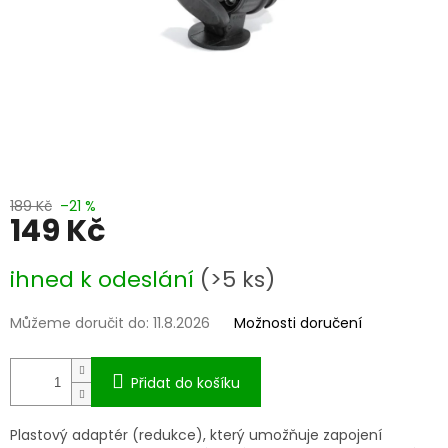
189 Kč
–21 %
149 Kč
Měrná
ihned k odeslání
(>5 ks)
cena:
Můžeme doručit do:
11.8.2026
Možnosti doručení
Přidat do košíku
Plastový adaptér (redukce), který umožňuje zapojení