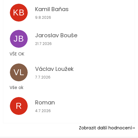
Kamil Baňas
KB
Hodnocení obchodu je 5 z 5 hvězdiček.
9.8.2026
Jaroslav Bouše
JB
Hodnocení obchodu je 5 z 5 hvězdiček.
21.7.2026
VŠE OK
Václav Loužek
VL
Hodnocení obchodu je 5 z 5 hvězdiček.
7.7.2026
Vše ok
Roman
R
Hodnocení obchodu je 5 z 5 hvězdiček.
4.7.2026
Zobrazit další hodnocení