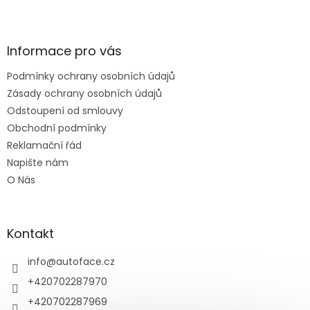
Z
á
p
a
Informace pro vás
t
Podmínky ochrany osobních údajů
í
Zásady ochrany osobních údajů
Odstoupení od smlouvy
Obchodní podmínky
Reklamační řád
Napište nám
O Nás
Kontakt
info
@
autoface.cz
+420702287970
+420702287969