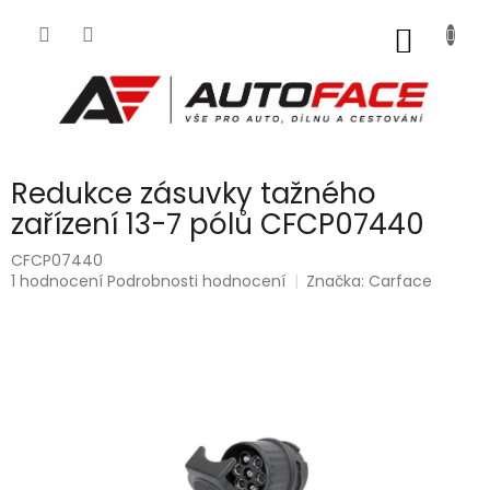
Přejít
na
NÁKUP
obsah
KOŠÍK
Redukce zásuvky tažného
zařízení 13-7 pólů CFCP07440
CFCP07440
Průměrné
1 hodnocení
Podrobnosti hodnocení
Značka:
Carface
hodnocení
produktu
je
5,0
z
5
hvězdiček.