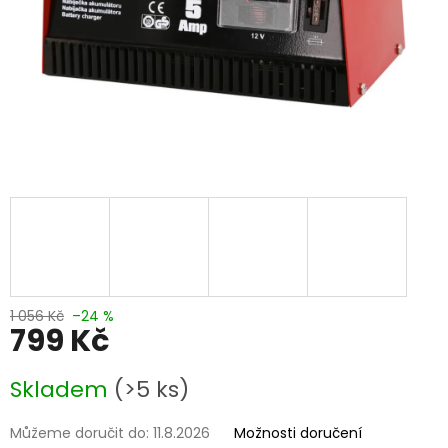
1 056 Kč
–24 %
799 Kč
Měrná
Skladem
(>5 ks)
cena:
Můžeme doručit do:
11.8.2026
Možnosti doručení