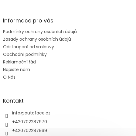
Z
á
p
a
Informace pro vás
t
Podmínky ochrany osobních údajů
í
Zásady ochrany osobních údajů
Odstoupení od smlouvy
Obchodní podmínky
Reklamační řád
Napište nám
O Nás
Kontakt
info
@
autoface.cz
+420702287970
+420702287969