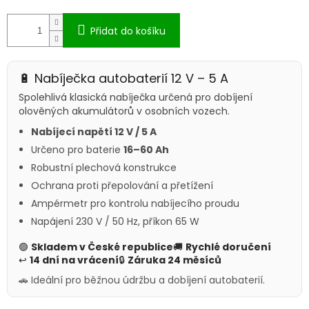
Přidat do košíku
🔋 Nabíječka autobaterií 12 V – 5 A
Spolehlivá klasická nabíječka určená pro dobíjení
olověných akumulátorů v osobních vozech.
Nabíjecí napětí 12 V / 5 A
Určeno pro baterie
16–60 Ah
Robustní plechová konstrukce
Ochrana proti přepolování a přetížení
Ampérmetr pro kontrolu nabíjecího proudu
Napájení 230 V / 50 Hz, příkon 65 W
🟢
Skladem v České republice
🚚
Rychlé doručení
↩
14 dní na vrácení
🔒
Záruka 24 měsíců
🚗 Ideální pro běžnou údržbu a dobíjení autobaterií.