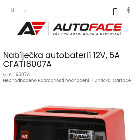
Přejít
na
NÁKUP
obsah
KOŠÍK
Nabíječka autobaterií 12V, 5A
CFAT18007A
CFAT18007A
Průměrné
Neohodnoceno
Podrobnosti hodnocení
Značka:
Carface
hodnocení
produktu
je
0,0
z
5
hvězdiček.