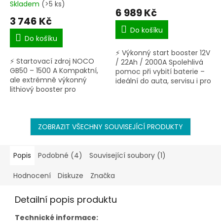
Skladem
(>5 ks)
hodnocení
6 989 Kč
produktu
3 746 Kč
je
Do košíku
5,0
Do košíku
z
⚡ Výkonný start booster 12V
5
⚡ Startovací zdroj NOCO
/ 22Ah / 2000A Spolehlivá
hvězdiček.
GB50 – 1500 A Kompaktní,
pomoc při vybití baterie –
ale extrémně výkonný
ideální do auta, servisu i pro
lithiový booster pro
zimní období. Špičkový
nouzové startování vozidla
startovací proud až 2000 A
i dobíjení elektroniky na
Vestavěný...
cestách. Startovací proud
až...
ZOBRAZIT VŠECHNY SOUVISEJÍCÍ PRODUKTY
Popis
Podobné (4)
Související soubory (1)
Hodnocení
Diskuze
Značka
Detailní popis produktu
Technické informace: