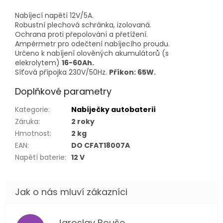
Nabíjecí napětí 12V/5A.
Robustní plechová schránka, izolovaná.
Ochrana proti přepolování a přetížení.
Ampérmetr pro odečtení nabíjecího proudu.
Určeno k nabíjení olověných akumulátorů (s
elekrolytem)
16-60Ah.
Síťová přípojka 230V/50Hz.
Příkon: 65W.
Doplňkové parametry
Kategorie
:
Nabíječky autobaterií
Záruka
:
2 roky
Hmotnost
:
2 kg
EAN
:
DO CFAT18007A
Napětí baterie
:
12 V
Jaroslav Bouše