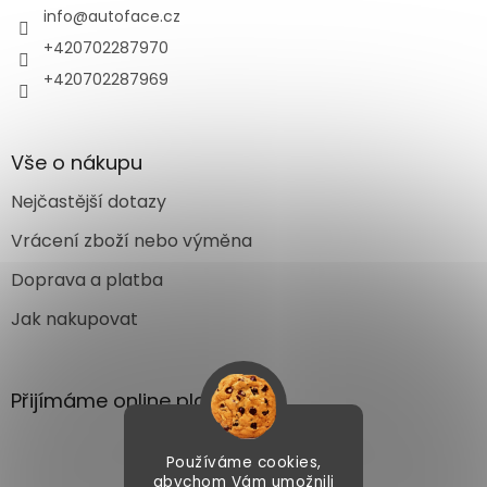
info
@
autoface.cz
+420702287970
+420702287969
Vše o nákupu
Nejčastější dotazy
Vrácení zboží nebo výměna
Doprava a platba
Jak nakupovat
Přijímáme online platby
Používáme cookies,
abychom Vám umožnili