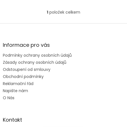
1
položek celkem
O
v
l
Z
á
á
d
p
a
a
Informace pro vás
c
t
í
Podmínky ochrany osobních údajů
í
p
Zásady ochrany osobních údajů
r
v
Odstoupení od smlouvy
k
Obchodní podmínky
y
Reklamační řád
v
ý
Napište nám
p
O Nás
i
s
u
Kontakt