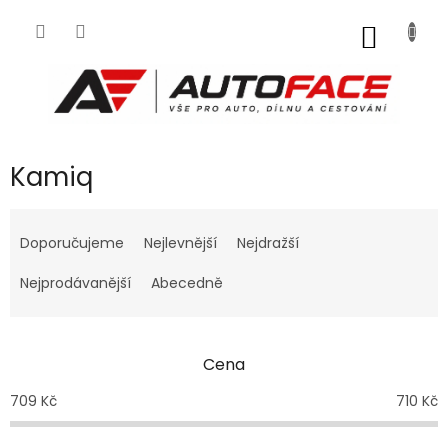
Přejít
na
NÁKUP
obsah
KOŠÍK
Kamiq
Ř
a
Doporučujeme
Nejlevnější
Nejdražší
z
e
Nejprodávanější
Abecedně
n
í
p
Cena
r
o
709
Kč
710
Kč
d
u