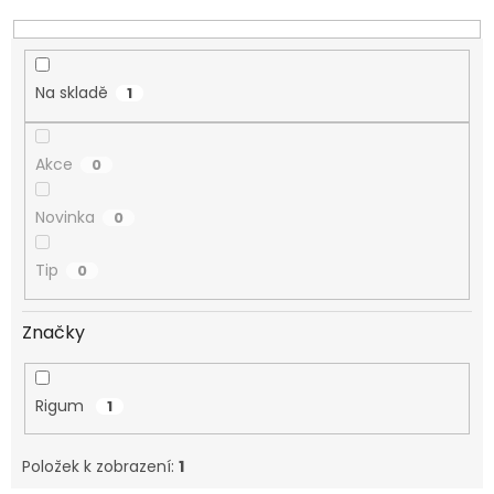
k
t
ů
Na skladě
1
Akce
0
Novinka
0
Tip
0
Značky
Rigum
1
Položek k zobrazení:
1