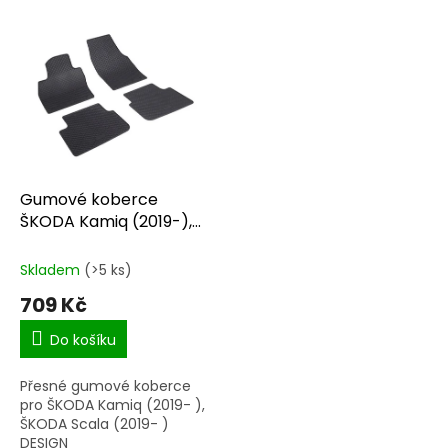
V
ý
p
i
s
p
r
o
d
Gumové koberce
u
ŠKODA Kamiq (2019-),
k
Scala (2019-)
t
Skladem
(>5 ks)
ů
709 Kč
Do košíku
Přesné gumové koberce
pro ŠKODA Kamiq (2019- ),
ŠKODA Scala (2019- )
DESIGN