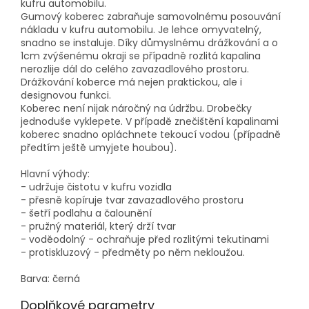
kufru automobilu.
Gumový koberec zabraňuje samovolnému posouvání
nákladu v kufru automobilu. Je lehce omyvatelný,
snadno se instaluje. Díky důmyslnému drážkování a o
1cm zvýšenému okraji se případně rozlitá kapalina
nerozlije dál do celého zavazadlového prostoru.
Drážkování koberce má nejen praktickou, ale i
designovou funkci.
Koberec není nijak náročný na údržbu. Drobečky
jednoduše vyklepete. V případě znečištění kapalinami
koberec snadno opláchnete tekoucí vodou (případně
předtím ještě umyjete houbou).
Hlavní výhody:
- udržuje čistotu v kufru vozidla
- přesně kopíruje tvar zavazadlového prostoru
- šetří podlahu a čalounění
- pružný materiál, který drží tvar
- voděodolný - ochraňuje před rozlitými tekutinami
- protiskluzový - předměty po něm nekloužou.
Barva: černá
Doplňkové parametry