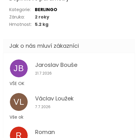
Kategorie
:
BERLINGO
Záruka
:
2 roky
Hmotnost
:
5.2 kg
Jaroslav Bouše
JB
Hodnocení obchodu je 5 z 5 hvězdiček.
21.7.2026
VŠE OK
Václav Loužek
VL
Hodnocení obchodu je 5 z 5 hvězdiček.
7.7.2026
Vše ok
Roman
R