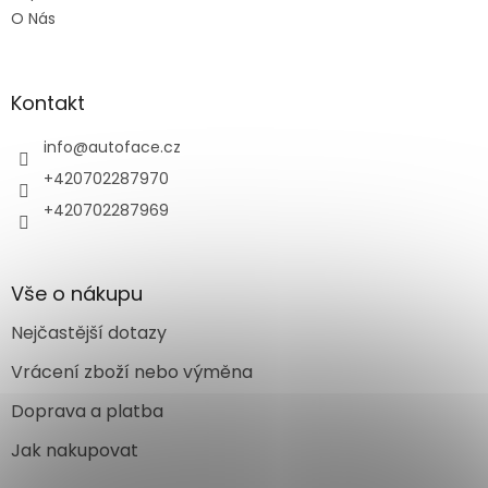
O Nás
Kontakt
info
@
autoface.cz
+420702287970
+420702287969
Vše o nákupu
Nejčastější dotazy
Vrácení zboží nebo výměna
Doprava a platba
Jak nakupovat