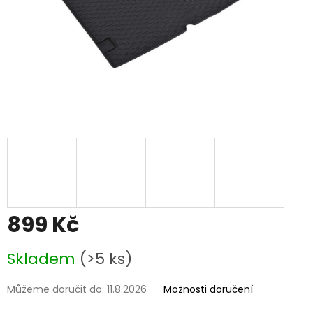
899 Kč
Měrná
Skladem
(>5 ks)
cena:
Můžeme doručit do:
11.8.2026
Možnosti doručení