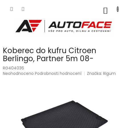
Přejít
na
NÁKUP
obsah
KOŠÍK
Koberec do kufru Citroen
Berlingo, Partner 5m 08-
RG404036
Průměrné
Neohodnoceno
Podrobnosti hodnocení
Značka:
Rigum
hodnocení
produktu
je
0,0
z
5
hvězdiček.