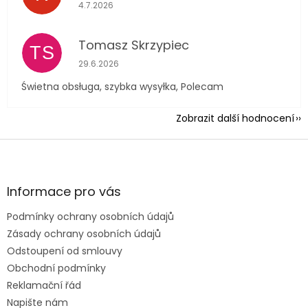
Hodnocení obchodu je 5 z 5 hvězdiček.
4.7.2026
Tomasz Skrzypiec
TS
Hodnocení obchodu je 5 z 5 hvězdiček.
29.6.2026
Świetna obsługa, szybka wysyłka, Polecam
Zobrazit další hodnocení
Z
á
p
a
Informace pro vás
t
Podmínky ochrany osobních údajů
í
Zásady ochrany osobních údajů
Odstoupení od smlouvy
Obchodní podmínky
Reklamační řád
Napište nám