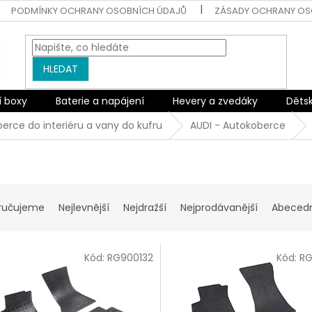
PODMÍNKY OCHRANY OSOBNÍCH ÚDAJŮ
ZÁSADY OCHRANY OS
HLEDAT
í boxy
Baterie a napájení
Hevery a zvedáky
Děts
erce do interiéru a vany do kufru
AUDI - Autokoberce
ručujeme
Nejlevnější
Nejdražší
Nejprodávanější
Abeced
Kód:
RG900132
Kód:
RG