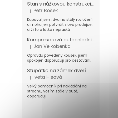
Stan s nůžkovou konstrukcí 3x3m
Petr Bošek
|
Hodnocení produktu je 5 z 5 hvězdiček.
Kupoval jsem dva na stálý rozložení
a mohu jen potvrdit slova prodejce,
drží to a látka nepraská
Kompresorová autochladnička Carbest MaxiFreezer 40 l 12/230 V -20 °C
Jan Velkobenka
|
Hodnocení produktu je 5 z 5 hvězdiček.
Opravdu povedený kousek, jsem
spokojen doporučuji pro cestování.
Stupátko na zámek dveří
Iveta Hisová
|
Hodnocení produktu je 5 z 5 hvězdiček.
Velký pomocník při nakládání na
střechu, vozím stále v autě,
doporučuji