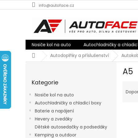
Přejít
info@autoface.cz
na
obsah
Nosiče kol na auto
Autochladničky a chladic
Domů
Autodoplňky a příslušenství
Autokob
P
A5
o
Přeskočit
s
Kategorie
kategorie
Ř
t
a
r
Dopo
Nosiče kol na auto
z
a
Autochladničky a chladicí boxy
e
n
V
n
Baterie a napájení
n
ý
í
í
Hevery a zvedáky
p
p
p
Dětské autosedačky a podsedáky
i
r
a
Kemping a outdoor