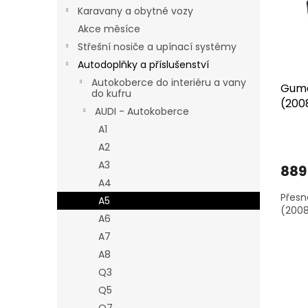
s
o
n
Karavany a obytné vozy
p
d
e
r
u
Akce měsíce
l
o
k
Střešní nosiče a upínací systémy
d
t
Autodoplňky a příslušenství
u
ů
Autokoberce do interiéru a vany
Gumo
k
do kufru
(200
t
AUDI - Autokoberce
ů
A1
A2
A3
889
A4
Přesn
A5
(2008
A6
A7
A8
Q3
Q5