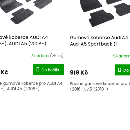
vé koberce AUDI A4
Gumové koberce Audi A4 (
8-), AUDI A5 (2008-)
Audi A5 Sportback (1
Skladem
(>5 ks)
Sklade
Do košíku
Do 
 Kč
919 Kč
é gumové koberce pro AUDI A4
Přesné gumové koberce pro 
-), AUDI A5 (2008-)
(2016-), A5 (2018-)
O
v
l
á
d