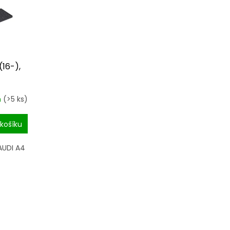
16-),
m
(>5 ks)
košíku
AUDI A4