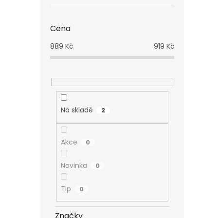
Cena
889
Kč
919
Kč
Na skladě
2
Akce
0
Novinka
0
Tip
0
Značky