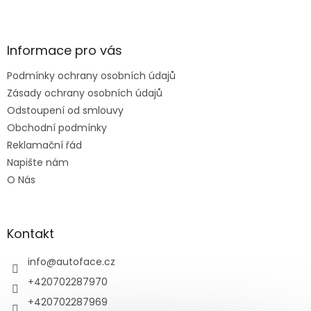
l
Z
á
á
d
p
a
a
Informace pro vás
c
t
í
Podmínky ochrany osobních údajů
í
p
Zásady ochrany osobních údajů
r
v
Odstoupení od smlouvy
k
Obchodní podmínky
y
Reklamační řád
v
ý
Napište nám
p
O Nás
i
s
u
Kontakt
info
@
autoface.cz
+420702287970
+420702287969