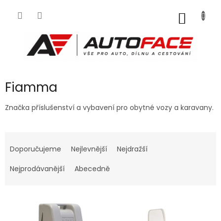
Přejít
na
NÁKUP
obsah
KOŠÍK
Fiamma
Značka příslušenství a vybavení pro obytné vozy a karavany.
Ř
a
Doporučujeme
Nejlevnější
Nejdražší
z
e
Nejprodávanější
Abecedně
n
í
V
p
ý
r