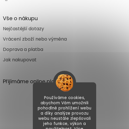
Vše o nákupu
Nejčastější dotazy
Vrácení zboží nebo výměna
Doprava a platba
Jak nakupovat
Přijímáme online platby
Používáme cookies,
abychom Vám umožnili
pohodlné prohlížení webu
a díky analýze provozu
webu neustále zlepšovali
Vytvořil Shoptet
jeho funkce, výkon a
použitelnost. Více