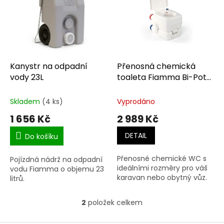
p
o
i
d
s
u
p
k
r
t
o
ů
d
Kanystr na odpadní
Přenosná chemická
u
vody 23L
toaleta Fiamma Bi-Pot
k
34
t
Skladem
(4 ks)
Vyprodáno
ů
1 656 Kč
2 989 Kč
DETAIL
Do košíku
Přenosné chemické WC s
Pojízdná nádrž na odpadní
ideálními rozměry pro váš
vodu Fiamma o objemu 23
karavan nebo obytný vůz.
litrů.
2
položek celkem
O
v