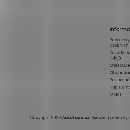
á
p
a
t
Informa
í
Podmínky
osobních 
Zásady o
údajů
Odstoupe
Obchodní
Reklamačn
Napište 
O Nás
Copyright 2026
Autoface.cz
. Všechna práva vy