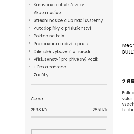
i
r
n
Karavany a obytné vozy
s
o
e
p
Akce měsíce
d
l
r
u
Střešní nosiče a upínací systémy
o
k
Autodoplňky a příslušenství
d
t
Poklice na kola
u
ů
Přezouvání a údržba pneu
Mech
k
BULL
Dílenské vybavení a nářadí
t
ů
Příslušenství pro přívěsný vozík
Dům a zahrada
Značky
2 85
Bullo
volan
Cena
všech
techn
2598
Kč
2851
Kč
dvojit