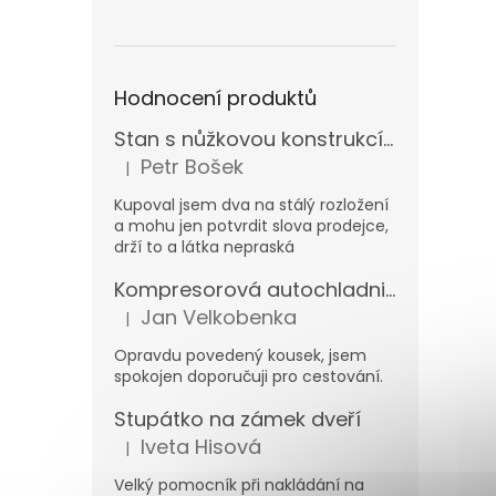
Hodnocení produktů
Stan s nůžkovou konstrukcí 3x3m
Petr Bošek
|
Hodnocení produktu je 5 z 5 hvězdiček.
Kupoval jsem dva na stálý rozložení
a mohu jen potvrdit slova prodejce,
drží to a látka nepraská
Kompresorová autochladnička Carbest MaxiFreezer 40 l 12/230 V -20 °C
Jan Velkobenka
|
Hodnocení produktu je 5 z 5 hvězdiček.
Opravdu povedený kousek, jsem
spokojen doporučuji pro cestování.
Stupátko na zámek dveří
Iveta Hisová
|
Hodnocení produktu je 5 z 5 hvězdiček.
Velký pomocník při nakládání na