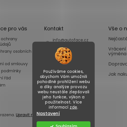
ce pro vás
Kontakt
Vše o 
Nejčastě
 ochrany
info
@
autoface.cz
údajů
+420702287970
Vrácení
chrany osobních
výměna
+420702287969
Doprava
ní od smlouvy
 podmínky
Používáme cookies,
Jak nak
abychom Vám umožnili
í řád
pohodlné prohlížení webu
nám
a díky analýze provozu
webu neustále zlepšovali
jeho funkce, výkon a
použitelnost. Více
informací
zde
.
Nastavení
hrazena.
Upravit nastavení cookies
Souhlasím