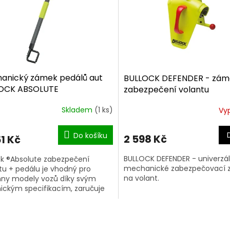
anický zámek pedálů aut
BULLOCK DEFENDER - zám
OCK ABSOLUTE
zabezpečení volantu
Skladem
(1 ks)
Vy
Do košíku
2 598 Kč
1 Kč
BULLOCK DEFENDER - univerzál
ck ®Absolute zabezpečení
mechanické zabezpečovací z
tu + pedálu je vhodný pro
na volant.
ny modely vozů díky svým
ickým specifikacím, zaručuje
ou ochranu při rychlé aplikaci.
O
v