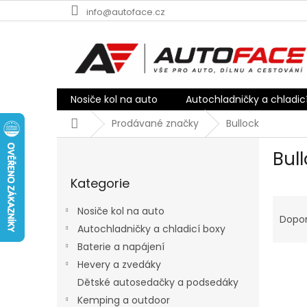
Přejít
info@autoface.cz
na
obsah
Nosiče kol na auto
Autochladničky a chladic
Domů
Prodávané značky
Bullock
P
Bul
o
Přeskočit
s
Kategorie
kategorie
t
Ř
r
Nosiče kol na auto
a
a
Dopo
Autochladničky a chladicí boxy
z
n
e
Baterie a napájení
n
V
n
í
Hevery a zvedáky
ý
í
p
Dětské autosedačky a podsedáky
p
p
a
Kemping a outdoor