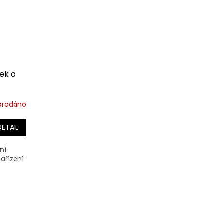
ek a
prodáno
DETAIL
ní
ařízení