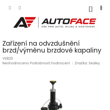
Přejít
na
NÁKUP
obsah
KOŠÍK
Zařízení na odvzdušnění
brzd/výměnu brzdové kapaliny
VS820
Průměrné
Neohodnoceno
Podrobnosti hodnocení
Značka:
Sealey
hodnocení
produktu
je
0,0
z
5
hvězdiček.