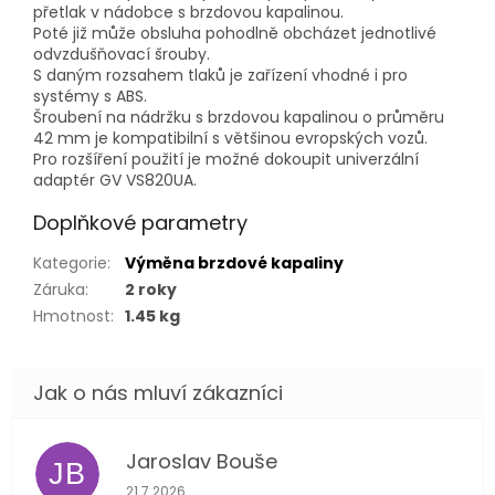
přetlak v nádobce s brzdovou kapalinou.
Poté již může obsluha pohodlně obcházet jednotlivé
odvzdušňovací šrouby.
S daným rozsahem tlaků je zařízení vhodné i pro
systémy s ABS.
Šroubení na nádržku s brzdovou kapalinou o průměru
42 mm je kompatibilní s většinou evropských vozů.
Pro rozšíření použití je možné dokoupit univerzální
adaptér GV VS820UA.
Doplňkové parametry
Kategorie
:
Výměna brzdové kapaliny
Záruka
:
2 roky
Hmotnost
:
1.45 kg
Jaroslav Bouše
JB
Hodnocení obchodu je 5 z 5 hvězdiček.
21.7.2026