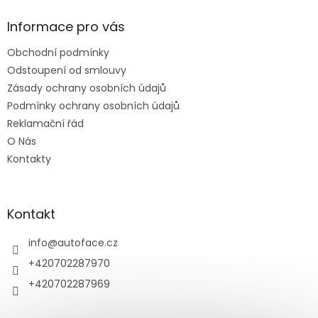
p
a
Informace pro vás
t
Obchodní podmínky
í
Odstoupení od smlouvy
Zásady ochrany osobních údajů
Podmínky ochrany osobních údajů
Reklamační řád
O Nás
Kontakty
Kontakt
info
@
autoface.cz
+420702287970
+420702287969