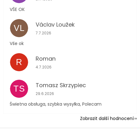
VŠE OK
Václav Loužek
VL
Hodnocení obchodu je 5 z 5 hvězdiček.
7.7.2026
Vše ok
Roman
R
Hodnocení obchodu je 5 z 5 hvězdiček.
4.7.2026
Tomasz Skrzypiec
TS
Hodnocení obchodu je 5 z 5 hvězdiček.
29.6.2026
Świetna obsługa, szybka wysyłka, Polecam
Zobrazit další hodnocení
Z
á