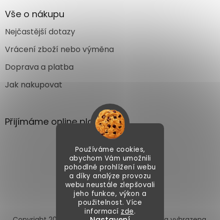
Vše o nákupu
Nejčastější dotazy
Vrácení zboží nebo výměna
Doprava a platba
Jak nakupovat
Přijímáme online platby
Používáme cookies,
abychom Vám umožnili
pohodlné prohlížení webu
a díky analýze provozu
webu neustále zlepšovali
Vytvořil Shoptet
jeho funkce, výkon a
použitelnost. Více
informací
zde
.
Copyright 2026
Autoface.cz
. Všechna práva vyhrazena.
Nastavení