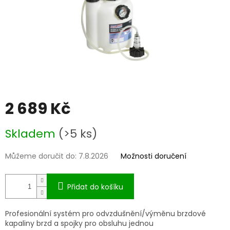
2 689 Kč
Měrná
Skladem
(>5 ks)
cena:
Můžeme doručit do:
7.8.2026
Možnosti doručení
Přidat do košíku
Profesionální systém pro odvzdušnění/výměnu brzdové
kapaliny brzd a spojky pro obsluhu jednou