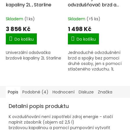
kapaliny 2L , Starline
odvzdušňovač brzd a
spojky 1L
Skladem
(1 ks)
Skladem
(>5 ks)
3 856 Kč
1 498 Kč
Do košíku
Do košíku
Univerzální odsávačka
Jednoduché odvzdušnění
brzdové kapaliny 2L Starline
brzd a spojky bez pomoci
druhé osoby, jen s pomocí
stlačeného vzduchu. 1L
Popis
Podobné (4)
Hodnocení
Diskuze
Značka
Detailní popis produktu
K ovzdušňování není zapotřebí zdroj energie - stačí
naplnit zásobník (objem až 2,5 l)
brzdovou kapalinou a pomocí pumpování vytvořit