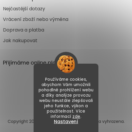
Nejčastější dotazy
Vrácení zboží nebo výměna
Doprava a platba
Jak nakupovat
Přijímáme online platby
Používáme cookies,
abychom Vám umožnili
pohodlné prohlížení webu
a díky analýze provozu
webu neustále zlepšovali
Vytvořil Shoptet
jeho funkce, výkon a
použitelnost. Více
informací
zde
.
Copyright 2026
Autoface.cz
. Všechna práva vyhrazena.
Nastavení
Upravit nastavení cookies