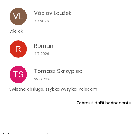
Václav Loužek
VL
Hodnocení obchodu je 5 z 5 hvězdiček.
7.7.2026
Vše ok
Roman
R
Hodnocení obchodu je 5 z 5 hvězdiček.
4.7.2026
Tomasz Skrzypiec
TS
Hodnocení obchodu je 5 z 5 hvězdiček.
29.6.2026
Świetna obsługa, szybka wysyłka, Polecam
Zobrazit další hodnocení
Z
á
p