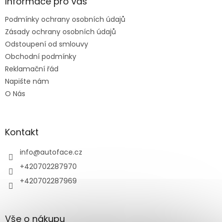
a
Informace pro vás
t
Podmínky ochrany osobních údajů
í
Zásady ochrany osobních údajů
Odstoupení od smlouvy
Obchodní podmínky
Reklamační řád
Napište nám
O Nás
Kontakt
info
@
autoface.cz
+420702287970
+420702287969
Vše o nákupu