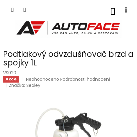
Přejít
na
NÁKUP
obsah
KOŠÍK
Podtlakový odvzdušňovač brzd a
spojky 1L
VS020
Průměrné
Neohodnoceno
Podrobnosti hodnocení
Akce
hodnocení
Značka:
Sealey
produktu
je
0,0
z
5
hvězdiček.