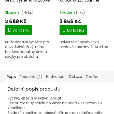
brzd/výměnu brzdové
kapaliny 2L , Starline
kapaliny
Skladem
(>5 ks)
Skladem
(1 ks)
2 689 Kč
3 856 Kč
Do košíku
Do košíku
Profesionální systém pro
Univerzální odsávačka
odvzdušnění/výměnu
brzdové kapaliny 2L Starline
brzdové kapaliny brzd a
spojky pro obsluhu
jednouosobou, fungující na
základě přetlaku v nádobce
s brzdovou kapalinou.
Popis
Podobné (4)
Hodnocení
Diskuze
Značka
Detailní popis produktu
Rychlé, čisté a efektivní použití.
Bez nutnosti speciálních víček na nádržku s brzdovou
kapalinou.
Brzdová kapalina se odsává přímo z odvzdušňovacího