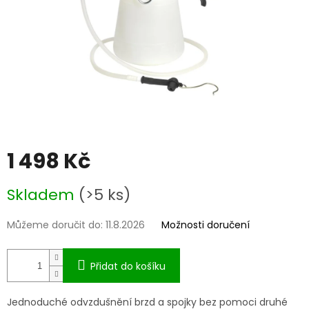
1 498 Kč
Měrná
Skladem
(>5 ks)
cena:
Můžeme doručit do:
11.8.2026
Možnosti doručení
Přidat do košíku
Jednoduché odvzdušnění brzd a spojky bez pomoci druhé