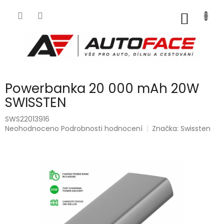
Přejít
na
NÁKUP
obsah
KOŠÍK
Powerbanka 20 000 mAh 20W
SWISSTEN
SWS22013916
Průměrné
Neohodnoceno
Podrobnosti hodnocení
Značka:
Swissten
hodnocení
produktu
je
0,0
z
5
hvězdiček.