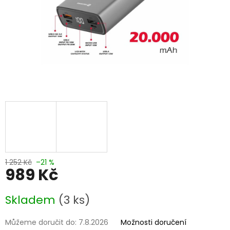
1 252 Kč
–21 %
989 Kč
Měrná
Skladem
(3 ks)
cena:
Můžeme doručit do:
7.8.2026
Možnosti doručení