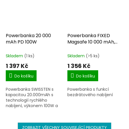
Powerbanka 20 000
Powerbanka FIXED
mAh PD 100W
Magsafe 10 000 mAh,
černá
Skladem
(1 ks)
Skladem
(>5 ks)
1 397 Kč
1 356 Kč
Do košíku
Do košíku
Powerbanka SWISSTEN s
Powerbanka s funkcí
kapacitou 20.000mAh s
bezdrátového nabíjení
technologií rychlého
nabíjení, výkonem 100W a
výstupy 2x USB-A a 1x USB-
C.
ZOBRAZIT VŠECHNY SOUVISEJÍCÍ PRODUKTY