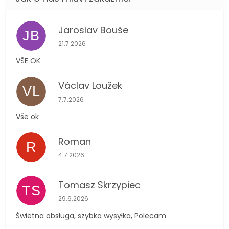
Jaroslav Bouše
JB
Hodnocení obchodu je 5 z 5 hvězdiček.
21.7.2026
VŠE OK
Václav Loužek
VL
Hodnocení obchodu je 5 z 5 hvězdiček.
7.7.2026
Vše ok
Roman
R
Hodnocení obchodu je 5 z 5 hvězdiček.
4.7.2026
Tomasz Skrzypiec
TS
Hodnocení obchodu je 5 z 5 hvězdiček.
29.6.2026
Świetna obsługa, szybka wysyłka, Polecam