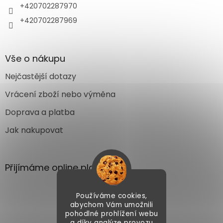
+420702287970
+420702287969
Vše o nákupu
Nejčastější dotazy
Vrácení zboží nebo výměna
Doprava a platba
Jak nakupovat
Přijímáme online platby
Používáme cookies,
abychom Vám umožnili
pohodlné prohlížení webu
a díky analýze provozu