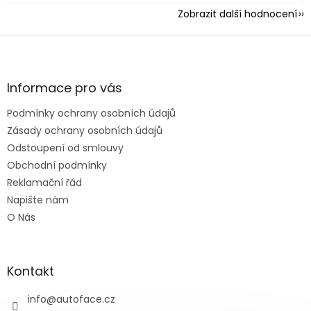
Zobrazit další hodnocení
Z
á
p
a
Informace pro vás
t
Podmínky ochrany osobních údajů
í
Zásady ochrany osobních údajů
Odstoupení od smlouvy
Obchodní podmínky
Reklamační řád
Napište nám
O Nás
Kontakt
info
@
autoface.cz