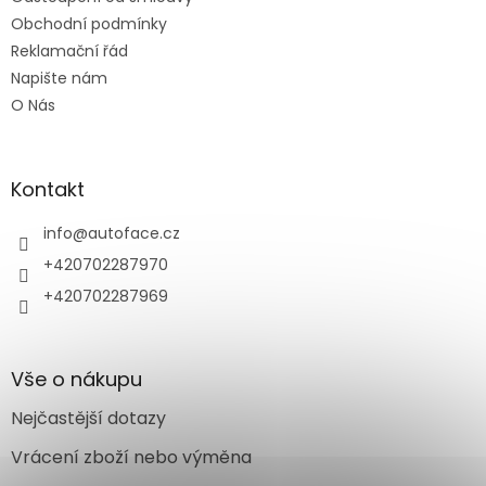
Obchodní podmínky
Reklamační řád
Napište nám
O Nás
Kontakt
info
@
autoface.cz
+420702287970
+420702287969
Vše o nákupu
Nejčastější dotazy
Vrácení zboží nebo výměna