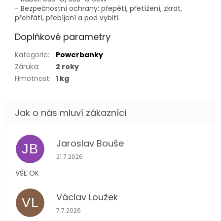
- Bezpečnostní ochrany: přepětí, přetížení, zkrat,
přehřátí, přebíjení a pod vybití.
Doplňkové parametry
Kategorie
:
Powerbanky
Záruka
:
2 roky
Hmotnost
:
1 kg
Jaroslav Bouše
JB
Hodnocení obchodu je 5 z 5 hvězdiček.
21.7.2026
VŠE OK
Václav Loužek
VL
Hodnocení obchodu je 5 z 5 hvězdiček.
7.7.2026