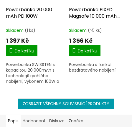
Powerbanka 20 000
Powerbanka FIXED
mAh PD 100W
Magsafe 10 000 mAh,
černá
Skladem
(1 ks)
Skladem
(>5 ks)
1 397 Kč
1 356 Kč
Do košíku
Do košíku
Powerbanka SWISSTEN s
Powerbanka s funkcí
kapacitou 20.000mAh s
bezdrátového nabíjení
technologií rychlého
nabíjení, výkonem 100W a
výstupy 2x USB-A a 1x USB-
C.
ZOBRAZIT VŠECHNY SOUVISEJÍCÍ PRODUKTY
Popis
Hodnocení
Diskuze
Značka