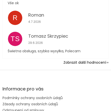
Vše ok
Roman
R
Hodnocení obchodu je 5 z 5 hvězdiček.
4.7.2026
Tomasz Skrzypiec
TS
Hodnocení obchodu je 5 z 5 hvězdiček.
29.6.2026
Świetna obsługa, szybka wysyłka, Polecam
Zobrazit další hodnocení
Z
á
p
a
Informace pro vás
t
Podmínky ochrany osobních údajů
í
Zásady ochrany osobních údajů
Odstoupení od smlouvy