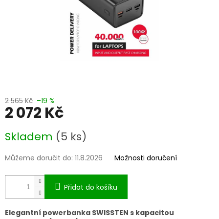
2 565 Kč
–19 %
2 072 Kč
Měrná
Skladem
(5 ks)
cena:
Můžeme doručit do:
11.8.2026
Možnosti doručení
Přidat do košíku
Elegantní powerbanka SWISSTEN s kapacitou