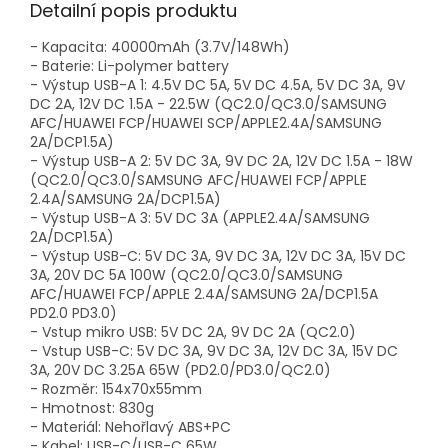
Detailní popis produktu
- Kapacita: 40000mAh (3.7V/148Wh)
- Baterie: Li-polymer battery
- Výstup USB-A 1: 4.5V DC 5A, 5V DC 4.5A, 5V DC 3A, 9V
DC 2A, 12V DC 1.5A - 22.5W (QC2.0/QC3.0/SAMSUNG
AFC/HUAWEI FCP/HUAWEI SCP/APPLE2.4A/SAMSUNG
2A/DCP1.5A)
- Výstup USB-A 2: 5V DC 3A, 9V DC 2A, 12V DC 1.5A - 18W
(QC2.0/QC3.0/SAMSUNG AFC/HUAWEI FCP/APPLE
2.4A/SAMSUNG 2A/DCP1.5A)
- Výstup USB-A 3: 5V DC 3A (APPLE2.4A/SAMSUNG
2A/DCP1.5A)
- Výstup USB-C: 5V DC 3A, 9V DC 3A, 12V DC 3A, 15V DC
3A, 20V DC 5A 100W (QC2.0/QC3.0/SAMSUNG
AFC/HUAWEI FCP/APPLE 2.4A/SAMSUNG 2A/DCP1.5A
PD2.0 PD3.0)
- Vstup mikro USB: 5V DC 2A, 9V DC 2A (QC2.0)
- Vstup USB-C: 5V DC 3A, 9V DC 3A, 12V DC 3A, 15V DC
3A, 20V DC 3.25A 65W (PD2.0/PD3.0/QC2.0)
- Rozměr: 154x70x55mm
- Hmotnost: 830g
- Materiál: Nehořlavý ABS+PC
- Kabel: USB-C/USB-C 65W