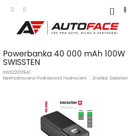
Přejít
na
NÁKUP
obsah
KOŠÍK
Powerbanka 40 000 mAh 100W
SWISSTEN
SWS22013941
Průměrné
Neohodnoceno
Podrobnosti hodnocení
Značka:
Swissten
hodnocení
produktu
je
0,0
z
5
hvězdiček.