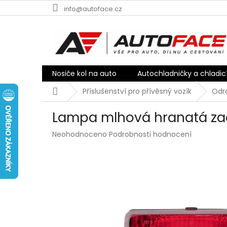
Přejít
info@autoface.cz
na
obsah
Nosiče kol na auto
Autochladničky a chladic
Domů
Příslušenství pro přívěsný vozík
Odra
Lampa mlhová hranatá za
Průměrné
Neohodnoceno
Podrobnosti hodnocení
hodnocení
produktu
je
0,0
z
5
hvězdiček.