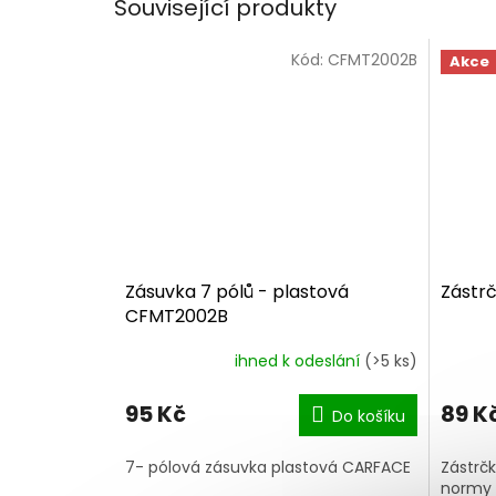
Související produkty
Kód:
CFMT2002B
Akce
Zásuvka 7 pólů - plastová
Zástrč
CFMT2002B
ihned k odeslání
(>5 ks)
95 Kč
89 K
Do košíku
7- pólová zásuvka plastová CARFACE
Zástrčk
normy D