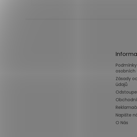
Z
á
p
a
t
Informa
í
Podmínky
osobních 
Zásady o
údajů
Odstoupe
Obchodní
Reklamačn
Napište 
O Nás