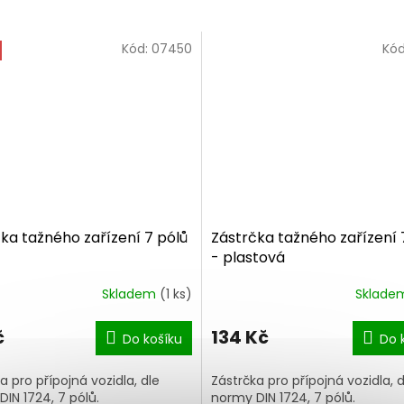
Kód:
07450
Kó
ka tažného zařízení 7 pólů
Zástrčka tažného zařízení 
- plastová
Skladem
(1 ks)
Sklad
č
134 Kč
Do košíku
Do 
a pro přípojná vozidla, dle
Zástrčka pro přípojná vozidla, d
IN 1724, 7 pólů.
normy DIN 1724, 7 pólů.