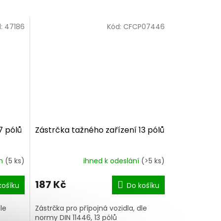
d:
47186
Kód:
CFCP07446
7 pólů
Zástrčka tažného zařízení 13 pólů
em
(5 ks)
ihned k odeslání
(>5 ks)
187 Kč
košíku
Do košíku
le
Zástrčka pro přípojná vozidla, dle
normy DIN 11446, 13 pólů