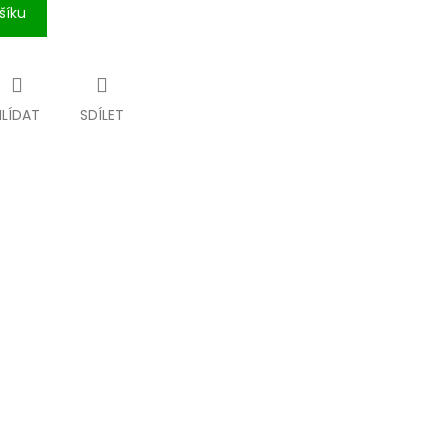
šíku
HLÍDAT
SDÍLET