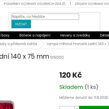
PODMÍNKY OCHRANY OSOBNÍCH ÚDAJŮ
ZÁSADY OCHRANY OS
HLEDAT
í boxy
Baterie a napájení
Hevery a zvedáky
Děts
zky a přídavná světla
Lampa mlhová hranatá zadní 140 x
dní 140 x 75 mm
10150100
120 Kč
Měrná
Skladem
(1 ks)
cena:
Můžeme doručit do:
11.8.2026