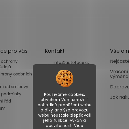
ce pro vás
Kontakt
Vše o 
Nejčastě
 ochrany
info
@
autoface.cz
údajů
+420702287970
Vrácení
chrany osobních
výměna
+420702287969
Doprava
ní od smlouvy
 podmínky
Používáme cookies,
Jak nak
abychom Vám umožnili
í řád
pohodlné prohlížení webu
nám
a díky analýze provozu
webu neustále zlepšovali
jeho funkce, výkon a
použitelnost. Více