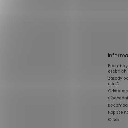
Z
á
p
a
t
Informa
í
Podmínky
osobních 
Zásady o
údajů
Odstoupe
Obchodní
Reklamačn
Napište 
O Nás