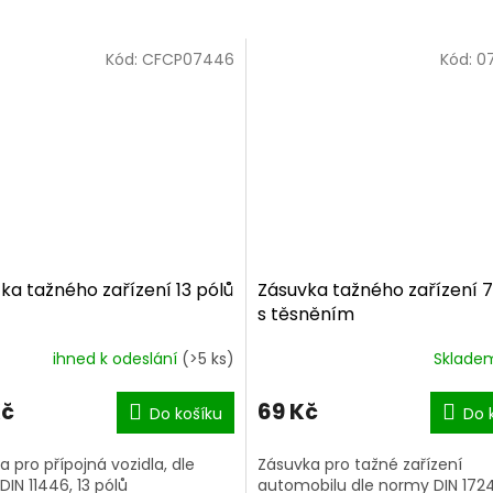
Kód:
CFCP07446
Kód:
0
ka tažného zařízení 13 pólů
Zásuvka tažného zařízení 7
s těsněním
ihned k odeslání
(>5 ks)
Sklad
Kč
69 Kč
Do košíku
Do 
a pro přípojná vozidla, dle
Zásuvka pro tažné zařízení
IN 11446, 13 pólů
automobilu dle normy DIN 1724