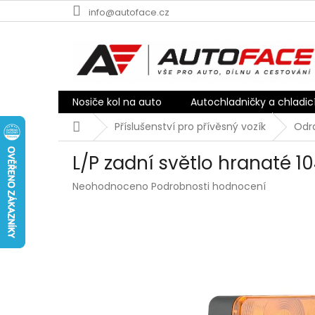
Přejít
info@autoface.cz
na
obsah
Nosiče kol na auto
Autochladničky a chladic
Domů
Příslušenství pro přívěsný vozík
Odra
L/P zadní světlo hranaté 
Průměrné
Neohodnoceno
Podrobnosti hodnocení
hodnocení
produktu
je
0,0
z
5
hvězdiček.