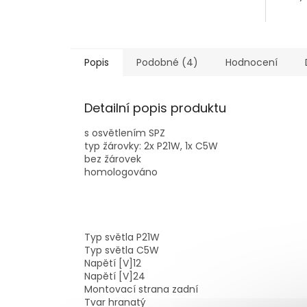
Popis
Podobné (4)
Hodnocení
Detailní popis produktu
s osvětlením SPZ
typ žárovky: 2x P21W, 1x C5W
bez žárovek
homologováno
Typ světla
P21W
Typ světla
C5W
Napětí [V]
12
Napětí [V]
24
Montovací strana
zadní
Tvar
hranatý