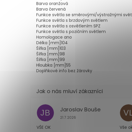
Barva
oranžová
Barva
červená
Funkce světla
se směrovými/výstražnými svět
Funkce světla
s brzdovým světlem
Funkce světla
s osvětlením SPZ
Funkce světla
s pozičním světlem
Homologace
ano
Délka [mm]
104
Šířka [mm]
103
Šířka [mm]
98
Šířka [mm]
99
Hloubka [mm]
55
Doplňkové info
bez žárovky
Jaroslav Bouše
JB
V
Hodnocení obchodu je 5 z 5 hvězdi
21.7.2026
VŠE OK
Vše o