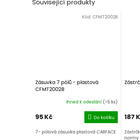
Související produkty
Kód:
CFMT2002B
Zásuvka 7 pólů - plastová
Zástrč
CFMT2002B
ihned k odeslání
(>5 ks)
95 Kč
187 
Do košíku
7- pólová zásuvka plastová CARFACE
Zástrčk
normy D