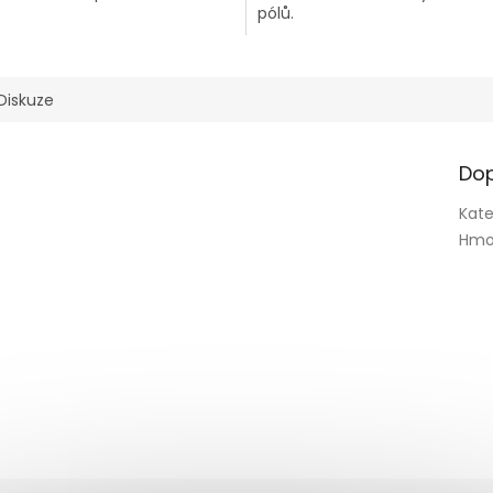
pólů.
Diskuze
Dop
Kate
Hmo