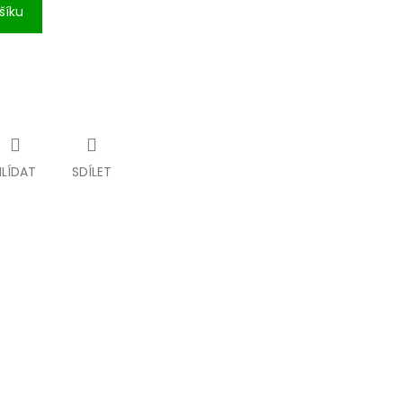
šíku
HLÍDAT
SDÍLET