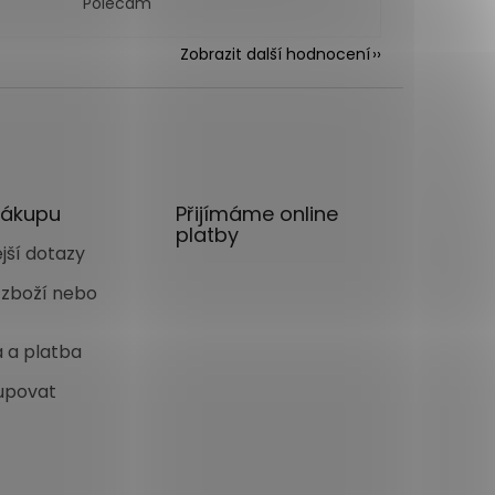
Polecam
Zobrazit další hodnocení
nákupu
Přijímáme online
platby
jší dotazy
 zboží nebo
 a platba
upovat