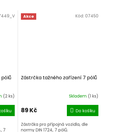
7449_V
Kód:
07450
Akce
 pólů
Zástrčka tažného zařízení 7 pólů
em
(2 ks)
Skladem
(1 ks)
89 Kč
košíku
Do košíku
Zástrčka pro přípojná vozidla, dle
, 7
normy DIN 1724, 7 pólů.