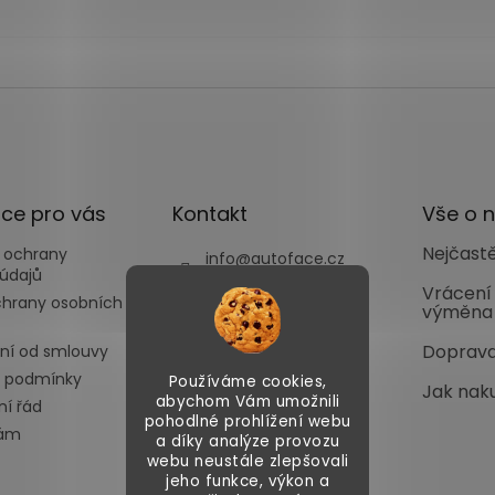
ce pro vás
Kontakt
Vše o 
Nejčastě
 ochrany
info
@
autoface.cz
údajů
+420702287970
Vrácení
chrany osobních
výměna
+420702287969
Doprava
ní od smlouvy
 podmínky
Používáme cookies,
Jak nak
abychom Vám umožnili
í řád
pohodlné prohlížení webu
nám
a díky analýze provozu
webu neustále zlepšovali
jeho funkce, výkon a