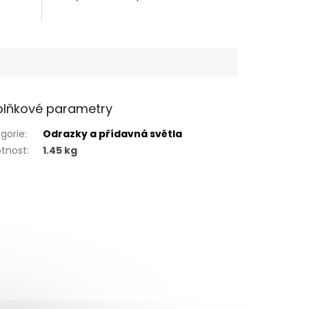
lňkové parametry
gorie
:
Odrazky a přídavná světla
tnost
:
1.45 kg