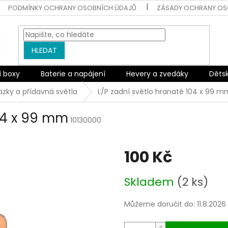
PODMÍNKY OCHRANY OSOBNÍCH ÚDAJŮ
ZÁSADY OCHRANY OS
HLEDAT
í boxy
Baterie a napájení
Hevery a zvedáky
Děts
zky a přídavná světla
L/P zadní světlo hranaté 104 x 99 m
104 x 99 mm
10130000
100 Kč
Měrná
Skladem
(2 ks)
cena:
Můžeme doručit do:
11.8.2026