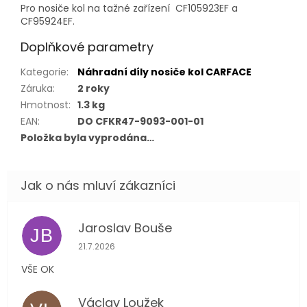
Pro nosiče kol na tažné zařízení CF105923EF a
CF95924EF.
Doplňkové parametry
Kategorie
:
Náhradní díly nosiče kol CARFACE
Záruka
:
2 roky
Hmotnost
:
1.3 kg
EAN
:
DO CFKR47-9093-001-01
Položka byla vyprodána…
Jaroslav Bouše
JB
Hodnocení obchodu je 5 z 5 hvězdiček.
21.7.2026
VŠE OK
Václav Loužek