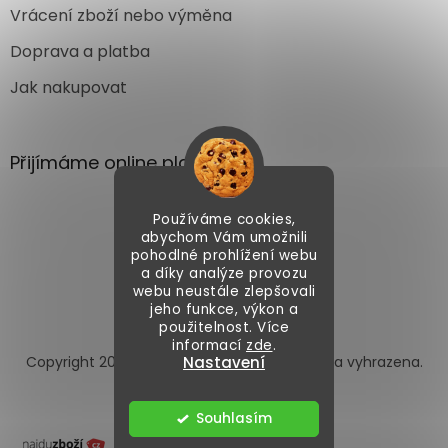
Vrácení zboží nebo výměna
Doprava a platba
Jak nakupovat
Přijímáme online platby
Používáme cookies,
abychom Vám umožnili
pohodlné prohlížení webu
a díky analýze provozu
webu neustále zlepšovali
Vytvořil Shoptet
jeho funkce, výkon a
použitelnost. Více
informací
zde
.
Copyright 2026
Autoface.cz
. Všechna práva vyhrazena.
Nastavení
Upravit nastavení cookies
Souhlasím