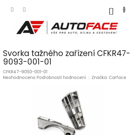
Přejít
na
NÁKUP
obsah
KOŠÍK
Svorka tažného zařízení CFKR47-
9093-001-01
CFKR47-9093-001-01
Průměrné
Neohodnoceno
Podrobnosti hodnocení
Značka:
Carface
hodnocení
produktu
je
0,0
z
5
hvězdiček.