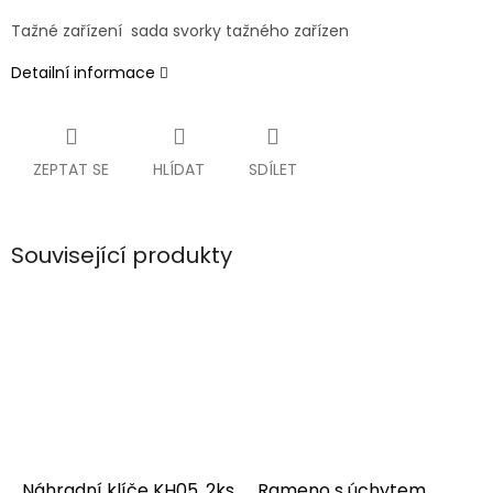
Tažné zařízení
sada svorky tažného zařízen
Detailní informace
ZEPTAT SE
HLÍDAT
SDÍLET
Související produkty
Náhradní klíče KH05, 2ks
Rameno s úchytem