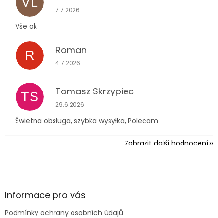
VL
Hodnocení obchodu je 5 z 5 hvězdiček.
7.7.2026
Vše ok
Roman
R
Hodnocení obchodu je 5 z 5 hvězdiček.
4.7.2026
Tomasz Skrzypiec
TS
Hodnocení obchodu je 5 z 5 hvězdiček.
29.6.2026
Świetna obsługa, szybka wysyłka, Polecam
Zobrazit další hodnocení
Z
á
p
a
Informace pro vás
t
Podmínky ochrany osobních údajů
í