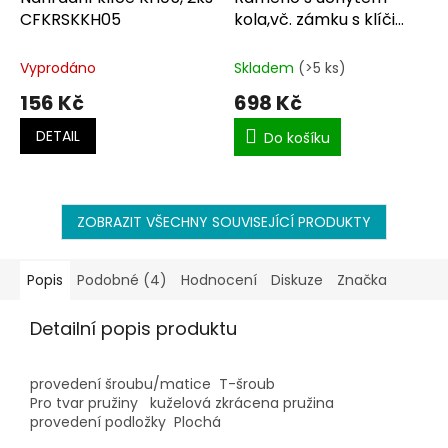
CFKRSKKH05
kola,vč. zámku s klíči
M8x385mm CFKR47-
0029-015-2
Vyprodáno
Skladem
(>5 ks)
156 Kč
698 Kč
DETAIL
Do košíku
ZOBRAZIT VŠECHNY SOUVISEJÍCÍ PRODUKTY
Popis
Podobné (4)
Hodnocení
Diskuze
Značka
Detailní popis produktu
provedení šroubu/matice
T-šroub
Pro tvar pružiny
kuželová zkrácena pružina
provedení podložky
Plochá