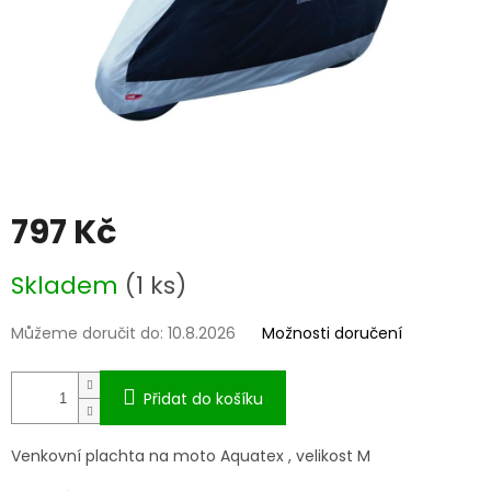
797 Kč
Měrná
Skladem
(1 ks)
cena:
Můžeme doručit do:
10.8.2026
Možnosti doručení
Přidat do košíku
Venkovní plachta na moto Aquatex , velikost M