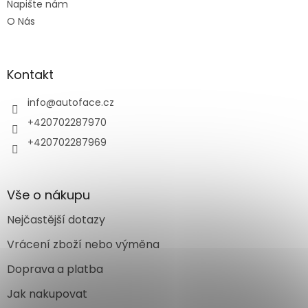
Napište nám
O Nás
Kontakt
info
@
autoface.cz
+420702287970
+420702287969
Vše o nákupu
Nejčastější dotazy
Vrácení zboží nebo výměna
Doprava a platba
Jak nakupovat