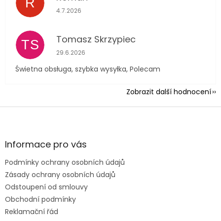
R
Hodnocení obchodu je 5 z 5 hvězdiček.
4.7.2026
Tomasz Skrzypiec
TS
Hodnocení obchodu je 5 z 5 hvězdiček.
29.6.2026
Świetna obsługa, szybka wysyłka, Polecam
Zobrazit další hodnocení
Z
á
p
a
Informace pro vás
t
Podmínky ochrany osobních údajů
í
Zásady ochrany osobních údajů
Odstoupení od smlouvy
Obchodní podmínky
Reklamační řád