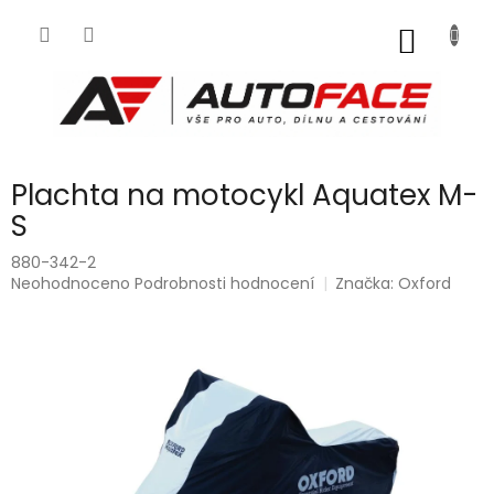
Přejít
na
NÁKUP
obsah
KOŠÍK
Plachta na motocykl Aquatex M-
S
880-342-2
Průměrné
Neohodnoceno
Podrobnosti hodnocení
Značka:
Oxford
hodnocení
produktu
je
0,0
z
5
hvězdiček.