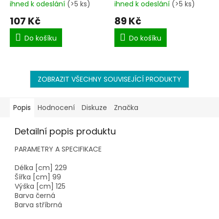
ihned k odeslání
(>5 ks)
ihned k odeslání
(>5 ks)
107 Kč
89 Kč
Do košíku
Do košíku
ZOBRAZIT VŠECHNY SOUVISEJÍCÍ PRODUKTY
Popis
Hodnocení
Diskuze
Značka
Detailní popis produktu
PARAMETRY A SPECIFIKACE
Délka [cm]
229
Šířka [cm]
99
Výška [cm]
125
Barva
černá
Barva
stříbrná