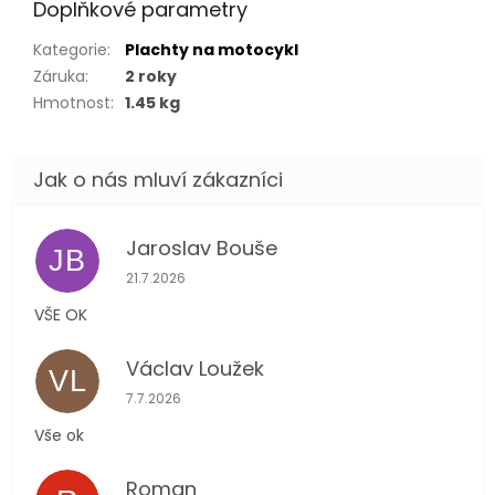
Doplňkové parametry
Kategorie
:
Plachty na motocykl
Záruka
:
2 roky
Hmotnost
:
1.45 kg
Jaroslav Bouše
JB
Hodnocení obchodu je 5 z 5 hvězdiček.
21.7.2026
VŠE OK
Václav Loužek
VL
Hodnocení obchodu je 5 z 5 hvězdiček.
7.7.2026
Vše ok
Roman