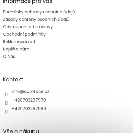
a
Informace pro vás
t
Podmínky ochrany osobních údajů
í
Zásady ochrany osobních údajů
Odstoupení od smlouvy
Obchodní podmínky
Reklamační řád
Napište nám
O Nás
Kontakt
info
@
autoface.cz
+420702287970
+420702287969
Vše o nákupu