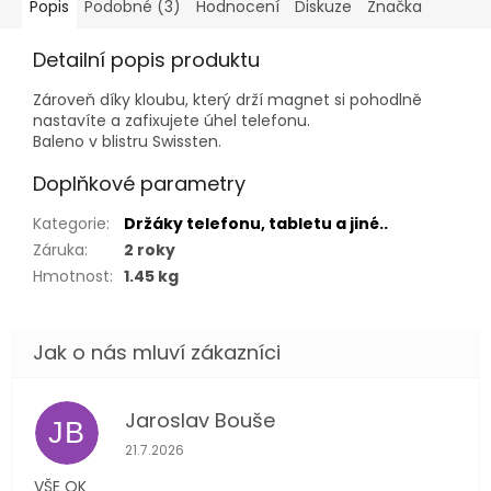
Popis
Podobné (3)
Hodnocení
Diskuze
Značka
Detailní popis produktu
Zároveň díky kloubu, který drží magnet si pohodlně
nastavíte a zafixujete úhel telefonu.
Baleno v blistru Swissten.
Doplňkové parametry
Kategorie
:
Držáky telefonu, tabletu a jiné..
Záruka
:
2 roky
Hmotnost
:
1.45 kg
Jaroslav Bouše
JB
Hodnocení obchodu je 5 z 5 hvězdiček.
21.7.2026
VŠE OK