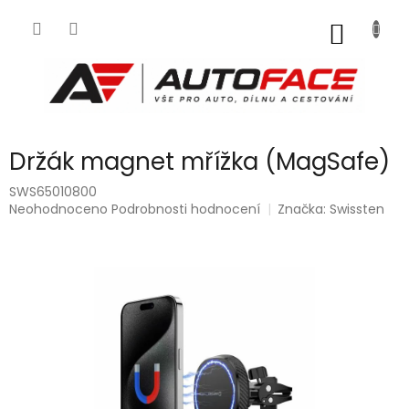
Přejít
na
NÁKUP
obsah
KOŠÍK
Držák magnet mřížka (MagSafe)
SWS65010800
Průměrné
Neohodnoceno
Podrobnosti hodnocení
Značka:
Swissten
hodnocení
produktu
je
0,0
z
5
hvězdiček.