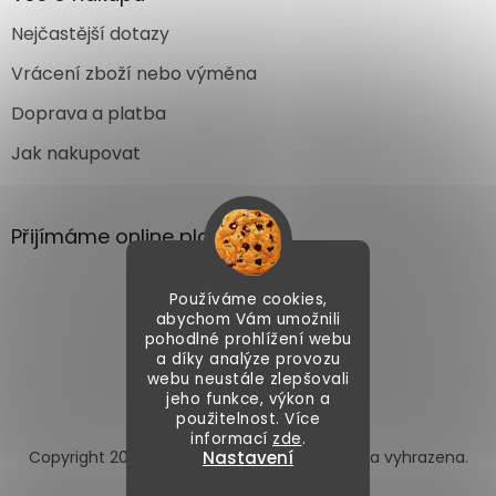
Nejčastější dotazy
Vrácení zboží nebo výměna
Doprava a platba
Jak nakupovat
Přijímáme online platby
Používáme cookies,
abychom Vám umožnili
pohodlné prohlížení webu
a díky analýze provozu
webu neustále zlepšovali
Vytvořil Shoptet
jeho funkce, výkon a
použitelnost. Více
informací
zde
.
Copyright 2026
Autoface.cz
. Všechna práva vyhrazena.
Nastavení
Upravit nastavení cookies