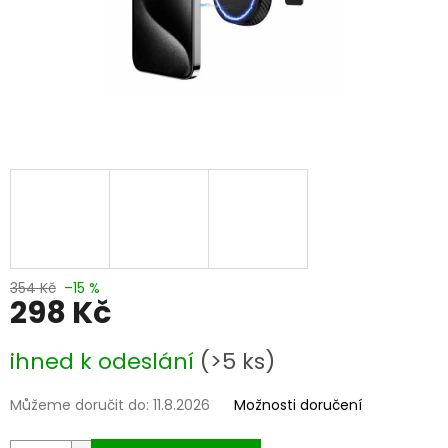
354 Kč
–15 %
298 Kč
Měrná
ihned k odeslání
(>5 ks)
cena:
Můžeme doručit do:
11.8.2026
Možnosti doručení