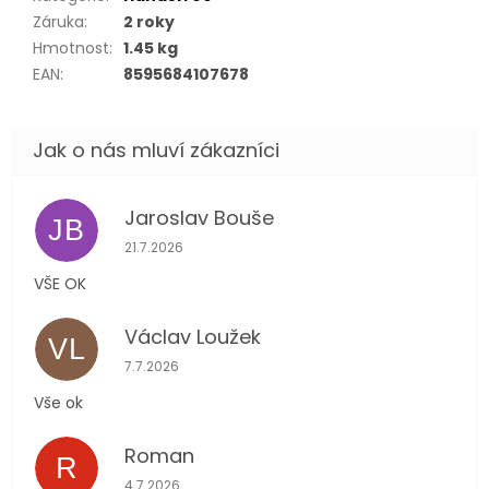
Záruka
:
2 roky
Hmotnost
:
1.45 kg
EAN
:
8595684107678
Jaroslav Bouše
JB
Hodnocení obchodu je 5 z 5 hvězdiček.
21.7.2026
VŠE OK
Václav Loužek
VL
Hodnocení obchodu je 5 z 5 hvězdiček.
7.7.2026
Vše ok
Roman
R
Hodnocení obchodu je 5 z 5 hvězdiček.
4.7.2026