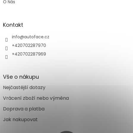
O Nás
Kontakt
info
@
autoface.cz
+420702287970
+420702287969
Vše o nákupu
Nejčastější dotazy
Vrácení zboží nebo výměna
Doprava a platba
Jak nakupovat