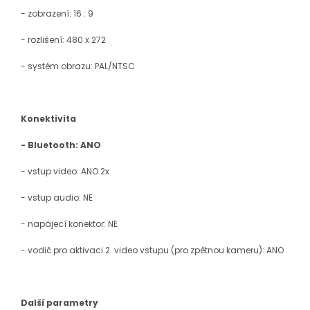
- zobrazení: 16 : 9
- rozlišení: 480 x 272
- systém obrazu: PAL/NTSC
Konektivita
- Bluetooth: ANO
- vstup video: ANO 2x
- vstup audio: NE
- napájecí konektor: NE
- vodič pro aktivaci 2. video vstupu (pro zpětnou kameru): ANO
Další parametry