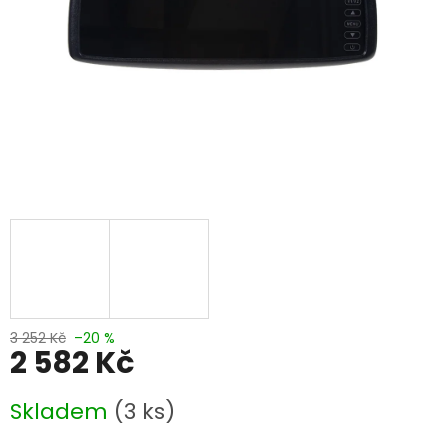
3 252 Kč
–20 %
2 582 Kč
Měrná
Skladem
(3 ks)
cena: