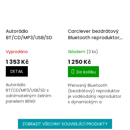
Autorádio
Carclever bezdrátový
BT/CD/MP3/USB/SD
Bluetooth reproduktor,
voděodolný USB, AUX,
MIC, TWS, IPX5
Vyprodáno
Skladem
(3 ks)
1 353 Kč
1 250 Kč
DETAIL
Do košíku
Autorádio
Přenosný Bluetooth
BT/CD/MP3/USB/SD s
(bezdrátový) reproduktor
odnímatelným čelním
je voděodolný reproduktor
panelem BENG
s dynamickým a
mohutným prostorovým
zvukem.
ZOBRAZIT VŠECHNY SOUVISEJÍCÍ PRODUKTY