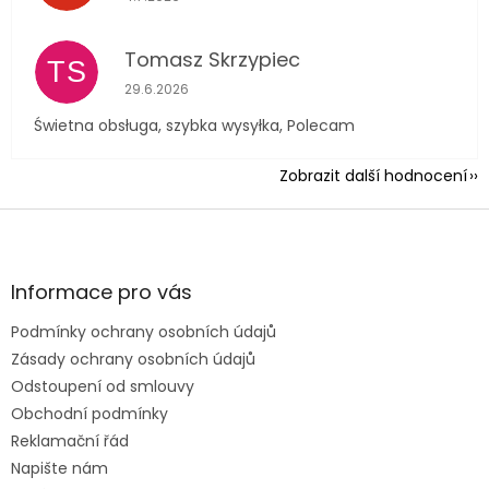
Tomasz Skrzypiec
TS
Hodnocení obchodu je 5 z 5 hvězdiček.
29.6.2026
Świetna obsługa, szybka wysyłka, Polecam
Zobrazit další hodnocení
Z
á
p
a
Informace pro vás
t
Podmínky ochrany osobních údajů
í
Zásady ochrany osobních údajů
Odstoupení od smlouvy
Obchodní podmínky
Reklamační řád
Napište nám