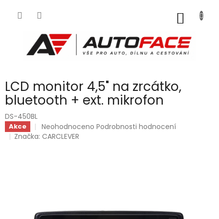
Přejít
na
NÁKUP
obsah
KOŠÍK
LCD monitor 4,5" na zrcátko,
bluetooth + ext. mikrofon
DS-450BL
Průměrné
Neohodnoceno
Podrobnosti hodnocení
Akce
hodnocení
Značka:
CARCLEVER
produktu
je
0,0
z
5
hvězdiček.