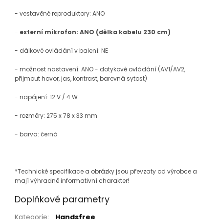
- vestavěné reproduktory: ANO
-
extern
í
mikrofon: ANO (dělka kabelu 230 cm)
- dálkové ovládání v balení: NE
- možnost nastavení: ANO - dotykov
é ovládání
(AV1/AV2,
přijmout hovor, jas, kontrast, barevná sytost)
- napájení: 12 V / 4 W
- rozměry: 275 x 78 x 33 mm
- barva: černá
*Technické specifikace a obrázky jsou převzaty od výrobce a
mají výhradně informativní charakter!
Doplňkové parametry
Kategorie
:
Handsfree