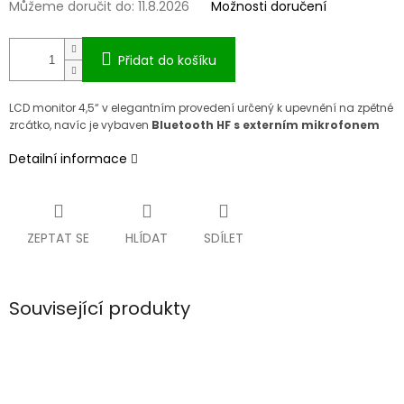
Můžeme doručit do:
11.8.2026
Možnosti doručení
Přidat do košíku
LCD monitor 4,5“ v elegantn
ím provedení ur
čen
ý k upevn
ěn
í na zp
ětn
é
zrcátko
, nav
í
c je vybaven
Bluetooth HF s extern
í
m mikrofonem
Detailní informace
ZEPTAT SE
HLÍDAT
SDÍLET
Související produkty