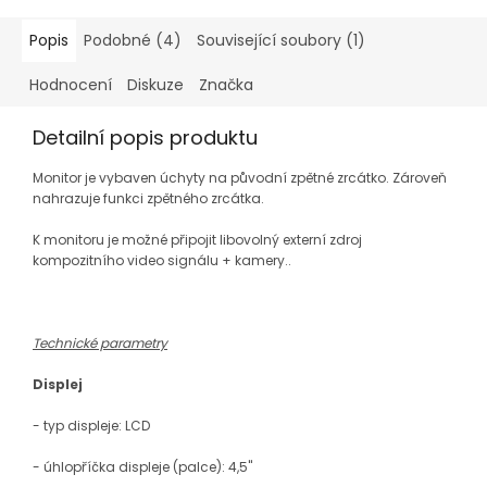
Popis
Podobné (4)
Související soubory (1)
Hodnocení
Diskuze
Značka
Detailní popis produktu
Monitor je vybaven úchyty na p
ůvodn
í zp
ětn
é zrcátko. Zárove
ň
nahrazuje funkci zpětn
ého zrcátka.
K monitoru je mo
žn
é p
řipojit libovoln
ý externí zdroj
kompozitního video signálu + kamery.
.
Technické parametry
Displej
- typ displeje: LCD
- úhlopříčka displeje (palce): 4,5"