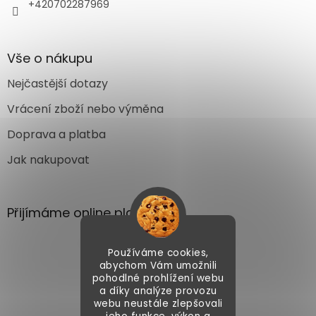
+420702287969
Vše o nákupu
Nejčastější dotazy
Vrácení zboží nebo výměna
Doprava a platba
Jak nakupovat
Přijímáme online platby
Používáme cookies,
abychom Vám umožnili
pohodlné prohlížení webu
a díky analýze provozu
webu neustále zlepšovali
Vytvořil Shoptet