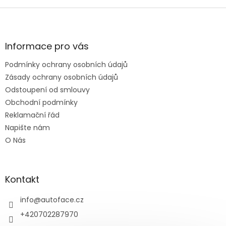
Z
á
p
a
Informace pro vás
t
Podmínky ochrany osobních údajů
í
Zásady ochrany osobních údajů
Odstoupení od smlouvy
Obchodní podmínky
Reklamační řád
Napište nám
O Nás
Kontakt
info
@
autoface.cz
+420702287970