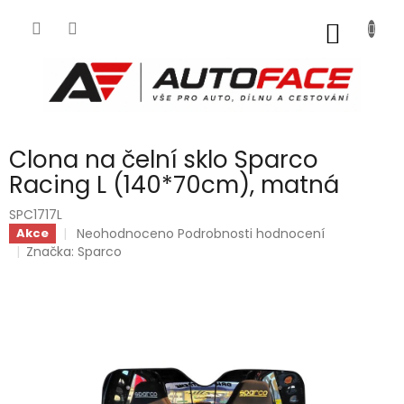
Přejít
na
NÁKUP
obsah
KOŠÍK
Clona na čelní sklo Sparco
Racing L (140*70cm), matná
SPC1717L
Průměrné
Neohodnoceno
Podrobnosti hodnocení
Akce
hodnocení
Značka:
Sparco
produktu
je
0,0
z
5
hvězdiček.