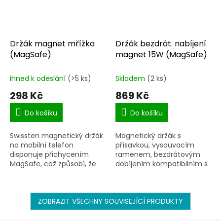
Držák magnet mřížka
Držák bezdrát. nabíjení
(MagSafe)
magnet 15W (MagSafe)
ihned k odeslání
(>5 ks)
Skladem
(2 ks)
298 Kč
869 Kč
Do košíku
Do košíku
Swissten magnetický držák
Magnetický držák s
na mobilní telefon
přísavkou, vysouvacím
disponuje přichycením
ramenem, bezdrátovým
MagSafe, což způsobí, že
dobíjením kompatibilním s
Váš iPhone bude vždy
Magsafe a vysokým
perfektně držet.
výkonem až 15W.
ZOBRAZIT VŠECHNY SOUVISEJÍCÍ PRODUKTY