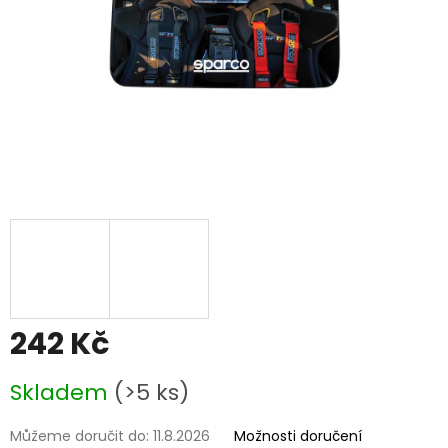
242 Kč
Měrná
Skladem
(>5 ks)
cena:
Můžeme doručit do:
11.8.2026
Možnosti doručení