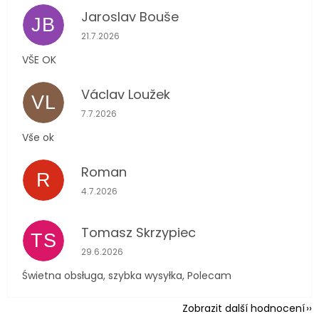
Jaroslav Bouše
JB
Hodnocení obchodu je 5 z 5 hvězdiček.
21.7.2026
VŠE OK
Václav Loužek
VL
Hodnocení obchodu je 5 z 5 hvězdiček.
7.7.2026
Vše ok
Roman
R
Hodnocení obchodu je 5 z 5 hvězdiček.
4.7.2026
Tomasz Skrzypiec
TS
Hodnocení obchodu je 5 z 5 hvězdiček.
29.6.2026
Świetna obsługa, szybka wysyłka, Polecam
Zobrazit další hodnocení