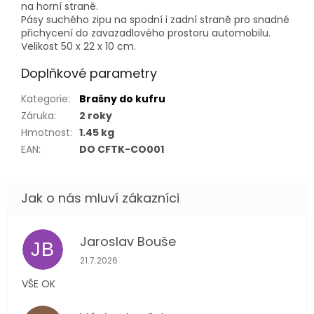
na horní straně.
Pásy suchého zipu na spodní i zadní straně pro snadné
přichycení do zavazadlového prostoru automobilu.
Velikost 50 x 22 x 10 cm.
Doplňkové parametry
Kategorie
:
Brašny do kufru
Záruka
:
2 roky
Hmotnost
:
1.45 kg
EAN
:
DO CFTK-CO001
Jaroslav Bouše
JB
Hodnocení obchodu je 5 z 5 hvězdiček.
21.7.2026
VŠE OK