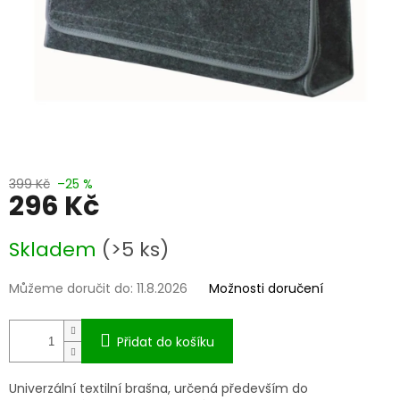
399 Kč
–25 %
296 Kč
Měrná
Skladem
(>5 ks)
cena:
Můžeme doručit do:
11.8.2026
Možnosti doručení
Přidat do košíku
Univerzální textilní brašna, určená především do