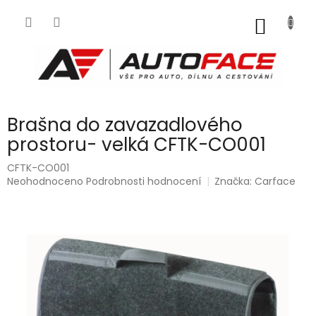
Přejít
na
NÁKUP
obsah
KOŠÍK
Brašna do zavazadlového
prostoru- velká CFTK-CO001
CFTK-CO001
Průměrné
Neohodnoceno
Podrobnosti hodnocení
Značka:
Carface
hodnocení
produktu
je
0,0
z
5
hvězdiček.