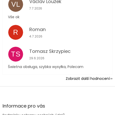
Václav Loužek
VL
Hodnocení obchodu je 5 z 5 hvězdiček.
7.7.2026
Vše ok
Roman
R
Hodnocení obchodu je 5 z 5 hvězdiček.
4.7.2026
Tomasz Skrzypiec
TS
Hodnocení obchodu je 5 z 5 hvězdiček.
29.6.2026
Świetna obsługa, szybka wysyłka, Polecam
Zobrazit další hodnocení
Z
á
p
a
Informace pro vás
t