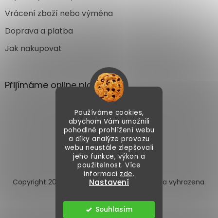
Vrácení zboží nebo výměna
Doprava a platba
Jak nakupovat
Přijímáme online platby
Používáme cookies,
abychom Vám umožnili
pohodlné prohlížení webu
a díky analýze provozu
webu neustále zlepšovali
Vytvořil Shoptet
jeho funkce, výkon a
použitelnost. Více
informací
zde
.
Copyright 2026
Autoface.cz
. Všechna práva vyhrazena.
Nastavení
Upravit nastavení cookies
Souhlasím