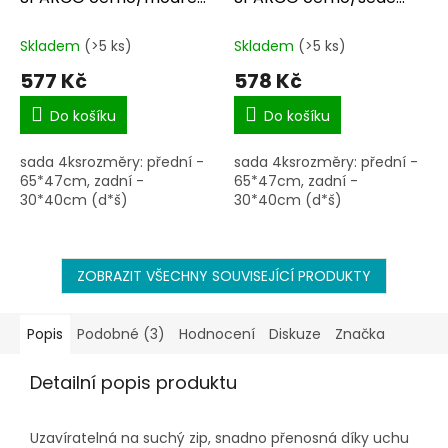
SPC1901
SPC1902
Skladem
(>5 ks)
Skladem
(>5 ks)
577 Kč
578 Kč
Do košíku
Do košíku
sada 4ksrozměry: přední -
sada 4ksrozměry: přední -
65*47cm, zadní -
65*47cm, zadní -
30*40cm (d*š)
30*40cm (d*š)
ZOBRAZIT VŠECHNY SOUVISEJÍCÍ PRODUKTY
Popis
Podobné (3)
Hodnocení
Diskuze
Značka
Detailní popis produktu
Uzavíratelná na suchý zip, snadno přenosná díky uchu