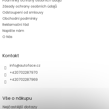
Podmínky ochrany osobních údajů
í
Zásady ochrany osobních údajů
Odstoupení od smlouvy
Obchodní podmínky
Reklamační řád
Napište nám
O Nás
Kontakt
info
@
autoface.cz
+420702287970
+420702287969
Vše o nákupu
Nejčastější dotazy