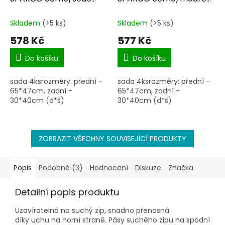
SPC1902
SPC1901
Skladem
(>5 ks)
Skladem
(>5 ks)
578 Kč
577 Kč
Do košíku
Do košíku
sada 4ksrozměry: přední -
sada 4ksrozměry: přední -
65*47cm, zadní -
65*47cm, zadní -
30*40cm (d*š)
30*40cm (d*š)
ZOBRAZIT VŠECHNY SOUVISEJÍCÍ PRODUKTY
Popis
Podobné (3)
Hodnocení
Diskuze
Značka
Detailní popis produktu
Uzavíratelná na suchý zip, snadno přenosná
díky uchu na horní straně. Pásy suchého zipu na spodní