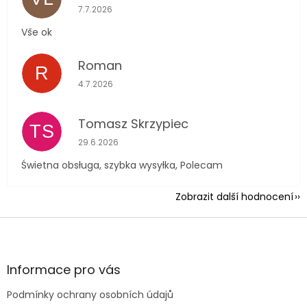
Hodnocení obchodu je 5 z 5 hvězdiček.
7.7.2026
Vše ok
Roman
R
Hodnocení obchodu je 5 z 5 hvězdiček.
4.7.2026
Tomasz Skrzypiec
TS
Hodnocení obchodu je 5 z 5 hvězdiček.
29.6.2026
Świetna obsługa, szybka wysyłka, Polecam
Zobrazit další hodnocení
Z
á
p
a
Informace pro vás
t
Podmínky ochrany osobních údajů
í