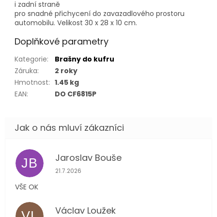
i zadní straně
pro snadné přichycení do zavazadlového prostoru
automobilu. Velikost 30 x 28 x 10 cm.
Doplňkové parametry
Kategorie
:
Brašny do kufru
Záruka
:
2 roky
Hmotnost
:
1.45 kg
EAN
:
DO CF6815P
Jaroslav Bouše
JB
Hodnocení obchodu je 5 z 5 hvězdiček.
21.7.2026
VŠE OK
Václav Loužek
VL