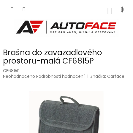
Přejít
na
NÁKUP
obsah
KOŠÍK
Brašna do zavazadlového
prostoru-malá CF6815P
CF6815P
Průměrné
Neohodnoceno
Podrobnosti hodnocení
Značka:
Carface
hodnocení
produktu
je
0,0
z
5
hvězdiček.