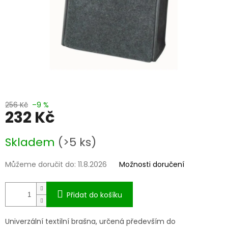
256 Kč
–9 %
232 Kč
Měrná
Skladem
(>5 ks)
cena:
Můžeme doručit do:
11.8.2026
Možnosti doručení
Přidat do košíku
Univerzální textilní brašna, určená především do