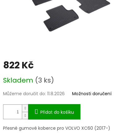
822 Kč
Měrná
Skladem
(3 ks)
cena:
Můžeme doručit do:
11.8.2026
Možnosti doručení
Přidat do košíku
Přesné gumové koberce pro VOLVO XC60 (2017-)