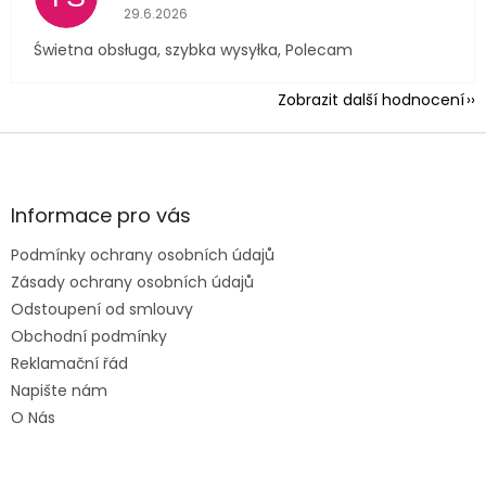
Hodnocení obchodu je 5 z 5 hvězdiček.
29.6.2026
Świetna obsługa, szybka wysyłka, Polecam
Zobrazit další hodnocení
Z
á
p
a
Informace pro vás
t
Podmínky ochrany osobních údajů
í
Zásady ochrany osobních údajů
Odstoupení od smlouvy
Obchodní podmínky
Reklamační řád
Napište nám
O Nás