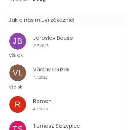
Jaroslav Bouše
JB
Hodnocení obchodu je 5 z 5 hvězdiček.
21.7.2026
VŠE OK
Václav Loužek
VL
Hodnocení obchodu je 5 z 5 hvězdiček.
7.7.2026
Vše ok
Roman
R
Hodnocení obchodu je 5 z 5 hvězdiček.
4.7.2026
Tomasz Skrzypiec
TS