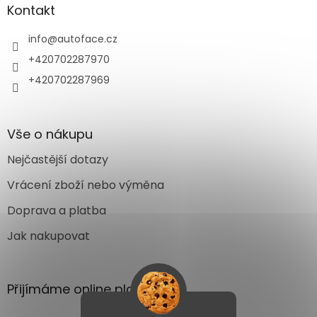
Kontakt
info
@
autoface.cz
+420702287970
+420702287969
Vše o nákupu
Nejčastější dotazy
Vrácení zboží nebo výměna
Doprava a platba
Jak nakupovat
Přijímáme online platby