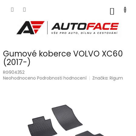
Přejít
na
NÁKUP
obsah
KOŠÍK
Gumové koberce VOLVO XC60
(2017-)
RG904352
Průměrné
Neohodnoceno
Podrobnosti hodnocení
Značka:
Rigum
hodnocení
produktu
je
0,0
z
5
hvězdiček.