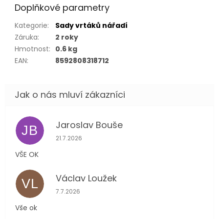
Doplňkové parametry
Kategorie
:
Sady vrtáků nářadí
Záruka
:
2 roky
Hmotnost
:
0.6 kg
EAN
:
8592808318712
Jaroslav Bouše
JB
Hodnocení obchodu je 5 z 5 hvězdiček.
21.7.2026
VŠE OK
Václav Loužek
VL
Hodnocení obchodu je 5 z 5 hvězdiček.
7.7.2026
Vše ok