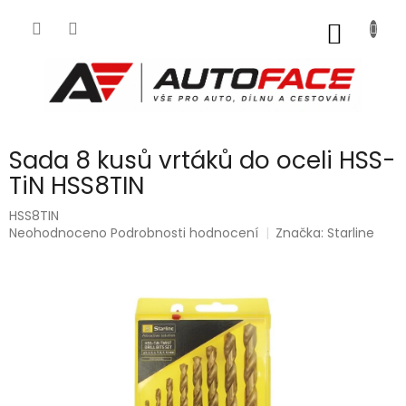
Přejít
na
NÁKUP
obsah
KOŠÍK
Sada 8 kusů vrtáků do oceli HSS-
TiN HSS8TIN
HSS8TIN
Průměrné
Neohodnoceno
Podrobnosti hodnocení
Značka:
Starline
hodnocení
produktu
je
0,0
z
5
hvězdiček.