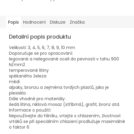
vyrobeny z rychlořezné
oceli, vybroušením z
polotovaru o vysoké
pevnosti podle normy...
Popis
Hodnocení
Diskuze
Značka
Detailní popis produktu
Velikosti: 3, 4, 5, 6, 7, 8, 9, 10 mm
Doporučuje se pro opracování:
legované a nelegované oceli do pevnosti v tahu 900
N/mm2
temperované litiny
spékaného železa
mědi
alpaky, bronzu a zejména tvrdých plastů, jako je
plexisklo
Dále vhodné pro materiály:
šedá litina, niklová mosaz (stříbrná), grafit, bronz atd.
Informace o použití:
Nepoužívejte do hliníku, vrtejte s chlazením, životnost
vrtáků se při speciálním chlazení prodlužuje maximálně
o faktor 6