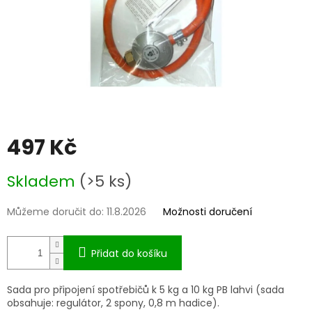
497 Kč
Měrná
Skladem
(>5 ks)
cena:
Můžeme doručit do:
11.8.2026
Možnosti doručení
Přidat do košíku
Sada pro připojení spotřebičů k 5 kg a 10 kg PB lahvi (sada
obsahuje: regulátor, 2 spony, 0,8 m hadice).