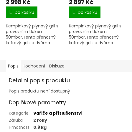
2 998 Kč
2 897 Kč
produktu
produktu
je
je
Do košíku
Do košíku
5,0
5,0
z
z
Kempinkový plynový gril s
Kempinkový plynový gril s
5
5
provozním tlakem
provozním tlakem
hvězdiček.
hvězdiček.
50mbar.Tento přenosný
50mbar.Tento přenosný
kufrový gril se dvěma
kufrový gril se dvěma
velkými pracovními
velkými pracovními
plochami lze použít buď
plochami lze použít buď
jako stabilní stolní gril, nebo
jako stabilní stolní gril, nebo
jej lze ve...
jej lze ve...
Popis
Hodnocení
Diskuze
Detailní popis produktu
Popis produktu není dostupný
Doplňkové parametry
Kategorie
:
Vařiče a příslušenství
Záruka
:
2 roky
Hmotnost
:
0.9 kg