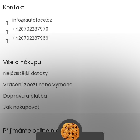
Kontakt
info
@
autoface.cz
+420702287970
+420702287969
Vše o nákupu
Nejčastější dotazy
Vrácení zboží nebo výměna
Doprava a platba
Jak nakupovat
Přijímáme online platby