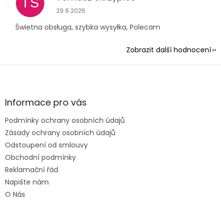
TS
Hodnocení obchodu je 5 z 5 hvězdiček.
29.6.2026
Świetna obsługa, szybka wysyłka, Polecam
Zobrazit další hodnocení
Z
á
p
a
Informace pro vás
t
Podmínky ochrany osobních údajů
í
Zásady ochrany osobních údajů
Odstoupení od smlouvy
Obchodní podmínky
Reklamační řád
Napište nám
O Nás