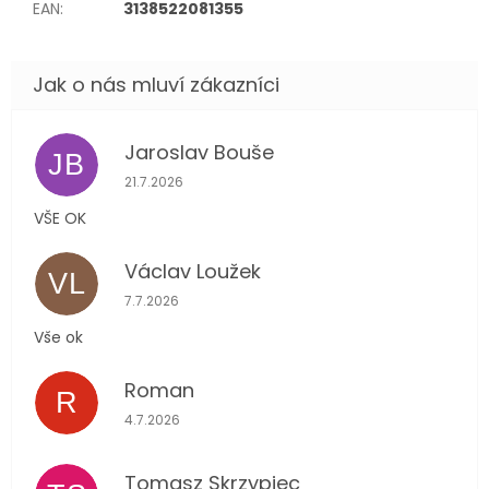
EAN
:
3138522081355
Jaroslav Bouše
JB
Hodnocení obchodu je 5 z 5 hvězdiček.
21.7.2026
VŠE OK
Václav Loužek
VL
Hodnocení obchodu je 5 z 5 hvězdiček.
7.7.2026
Vše ok
Roman
R
Hodnocení obchodu je 5 z 5 hvězdiček.
4.7.2026
Tomasz Skrzypiec