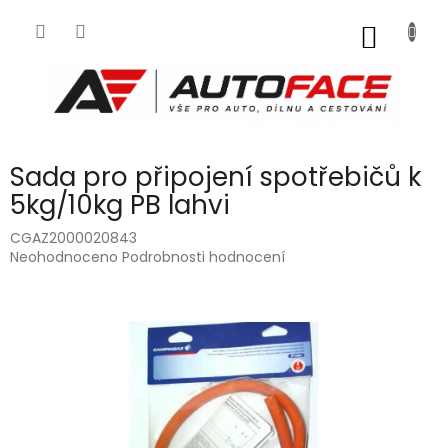
Přejít
na
NÁKUP
obsah
KOŠÍK
Sada pro připojení spotřebičů k
5kg/10kg PB lahvi
CGAZ2000020843
Průměrné
Neohodnoceno
Podrobnosti hodnocení
hodnocení
produktu
je
0,0
z
5
hvězdiček.