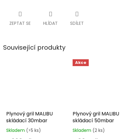
ZEPTAT SE
HLÍDAT
SDÍLET
Související produkty
Akce
Plynový gril MALIBU
Plynový gril MALIBU
skládací 30mbar
skládací 50mbar
Skladem
(>5 ks)
Skladem
(2 ks)
Průměrné
Průměrné
hodnocení
hodnocení