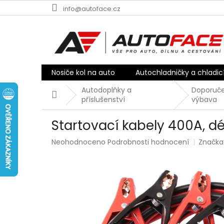
Přejít
info@autoface.cz
na
obsah
Nosiče kol na auto
Autochladničky a chladic
Autodoplňky a
Doporuče
Domů
příslušenství
výbava
Startovací kabely 400A, d
Průměrné
Neohodnoceno
Podrobnosti hodnocení
Značka
hodnocení
produktu
je
0,0
z
5
hvězdiček.