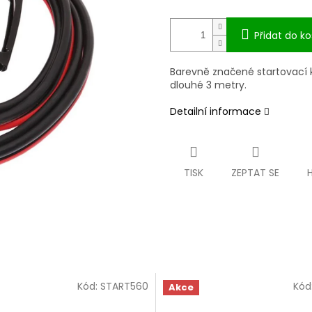
Přidat do ko
Barevně značené startovací
dlouhé 3 metry.
Detailní informace
TISK
ZEPTAT SE
Kód:
START560
Kód
Akce