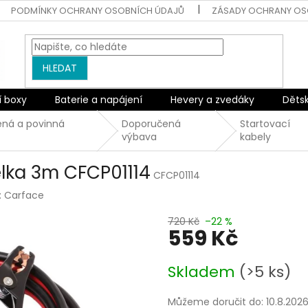
PODMÍNKY OCHRANY OSOBNÍCH ÚDAJŮ
ZÁSADY OCHRANY OS
HLEDAT
í boxy
Baterie a napájení
Hevery a zvedáky
Děts
ná a povinná
Doporučená
Startovací
výbava
kabely
élka 3m CFCP01114
CFCP01114
:
Carface
720 Kč
–22 %
559 Kč
Měrná
Skladem
(>5 ks)
cena:
Můžeme doručit do:
10.8.202