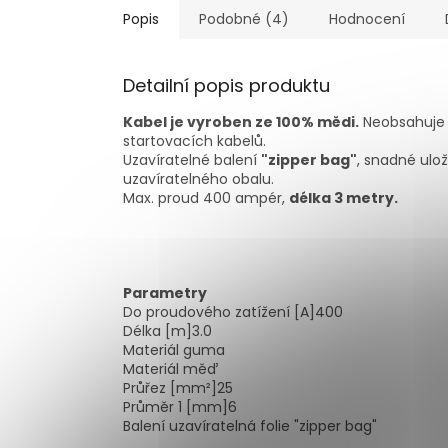
Popis
Podobné (4)
Hodnocení
Detailní popis produktu
Kabel je vyroben ze 100% mědi.
Neobsahuje ž
startovacích kabelů.
Uzavíratelné balení
"zipper bag"
, snadné ulo
uzavíratelného obalu.
Max. proud 400 ampér,
délka 3 metry.
Parametry
Do proudového zatížení [A]
400
Délka [m]
3.0
Materiál
guma
Materiál
měď
Průřez [mm²]
25
Průměr 1 [mm]
6
Balení
uzavíratelná folie "zipper bag"