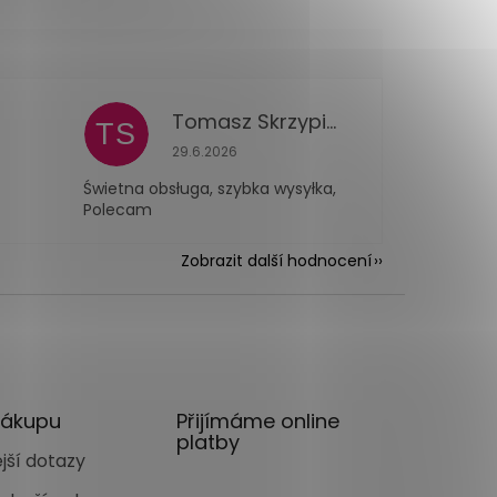
Tomasz Skrzypiec
TS
 je 5 z 5 hvězdiček.
Hodnocení obchodu je 5 z 5 hvězdiček.
29.6.2026
Świetna obsługa, szybka wysyłka,
Polecam
Zobrazit další hodnocení
nákupu
Přijímáme online
platby
jší dotazy