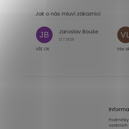
Jaroslav Bouše
JB
V
Hodnocení obchodu je 5 z 5 hvězdi
21.7.2026
VŠE OK
Vše o
Z
á
p
a
t
Informa
í
Podmínky
osobních 