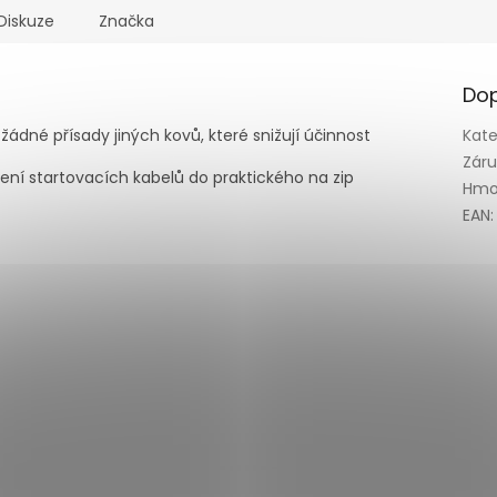
Diskuze
Značka
Dop
ádné přísady jiných kovů, které snižují účinnost
Kate
Zár
žení startovacích kabelů do praktického na zip
Hmo
EAN
: