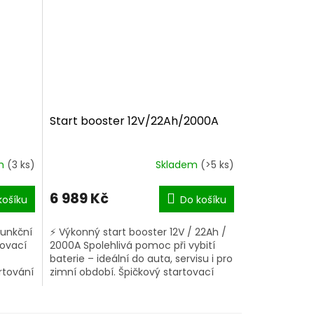
Start booster 12V/22Ah/2000A
em
(3 ks)
Skladem
(>5 ks)
Průměrné
hodnocení
produktu
6 989 Kč
košíku
Do košíku
je
5,0
funkční
⚡ Výkonný start booster 12V / 22Ah /
z
tovací
2000A Spolehlivá pomoc při vybití
5
baterie – ideální do auta, servisu i pro
hvězdiček.
rtování
zimní období. Špičkový startovací
proud až 2000 A Vestavěný...