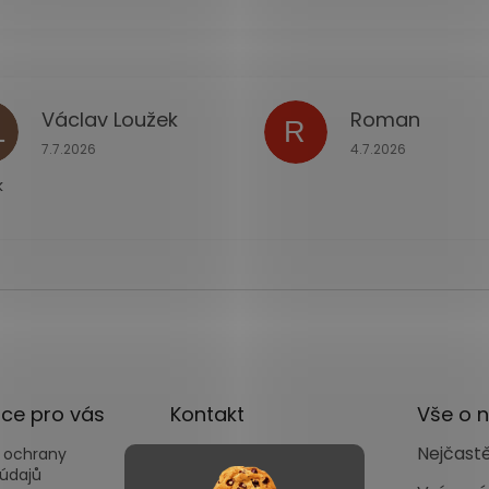
Václav Loužek
Roman
L
R
ček.
Hodnocení obchodu je 5 z 5 hvězdiček.
Hodnocení obchodu
7.7.2026
4.7.2026
k
ce pro vás
Kontakt
Vše o 
Nejčastě
 ochrany
info
@
autoface.cz
údajů