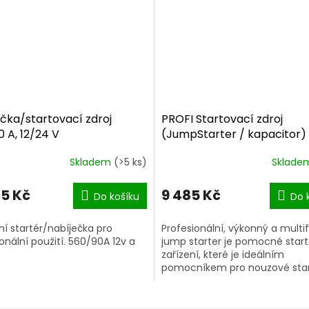
čka/startovací zdroj
PROFI Startovací zdroj
 A, 12/24 V
(JumpStarter / kapacitor)
12V/1500A, 24V/900A
Skladem
(>5 ks)
Sklad
Průměrné
hodnocení
produktu
85 Kč
9 485 Kč
Do košíku
Do 
je
5,0
í startér/nabíječka pro
Profesionální, výkonný a multi
z
onální použití. 560/90A 12v a
jump starter je pomocné star
5
zařízení, které je ideálním
hvězdiček.
pomocníkem pro nouzové sta
osobních i...