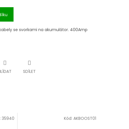
šíku
 kabely se svorkami na akumulátor. 400Amp
HLÍDAT
SDÍLET
:
35940
Kód:
AKBOOST01