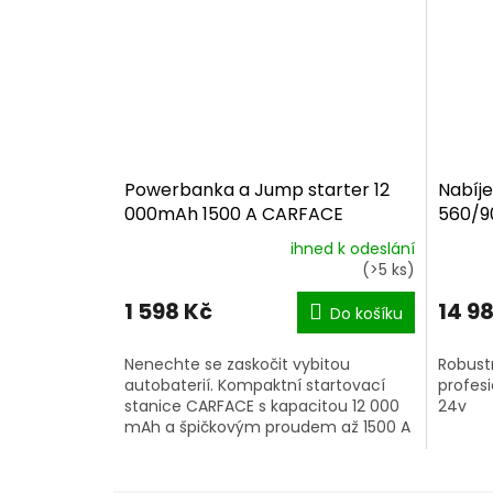
Powerbanka a Jump starter 12
Nabíje
000mAh 1500 A CARFACE
560/90
ihned k odeslání
Průměrné
(>5 ks)
hodnocení
produktu
1 598 Kč
14 9
Do košíku
je
5,0
Nenechte se zaskočit vybitou
Robustn
z
autobaterií. Kompaktní startovací
profesi
5
stanice CARFACE s kapacitou 12 000
24v
hvězdiček.
mAh a špičkovým proudem až 1500 A
pomůže nastartovat benzínové
motory do 5,0 l...