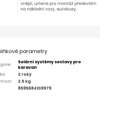
vnější, určená pro montáž především
na nákladní vozy, autobusy,
karavany či dodávky.
lňkové parametry
Solární systémy sestavy pro
gorie
:
karavan
uka
:
2 roky
tnost
:
2.5 kg
8595684109979