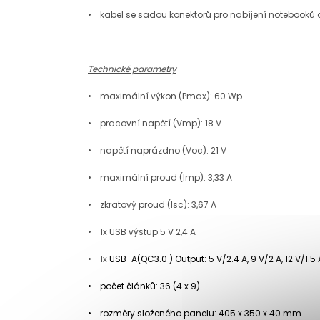
•
kabel se sadou konektorů pro nab
í
jen
í
notebooků 
Technické parametry
•
maxim
á
ln
í
v
ý
kon (Pmax): 60 Wp
•
pracovn
í
napět
í
(Vmp): 18 V
•
napět
í
napr
á
zdno (Voc): 21 V
•
maxim
á
ln
í
proud (Imp): 3,33 A
•
zkratov
ý
proud (Isc): 3,67 A
•
1x USB v
ý
stup 5 V 2,4 A
•
1x
USB-A(QC3.0 ) Output: 5 V/2.4 A, 9 V/2 A, 12 V/1.5 
•
počet čl
á
nků: 36 (4 x 9)
•
rozm
ěry složen
é
ho panelu: 405 x 350 x 40 mm