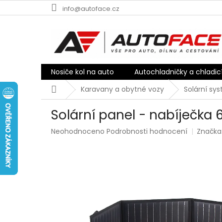
Přejít
info@autoface.cz
na
obsah
Nosiče kol na auto
Autochladničky a chladic
Domů
Karavany a obytné vozy
Solární sy
Solární panel - nabíječka
Průměrné
Neohodnoceno
Podrobnosti hodnocení
Značka
hodnocení
produktu
je
0,0
z
5
hvězdiček.