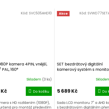
Kód:
SVC505AHD10
Kód:
SVWD77SET
Akce
80P kamera 4PIN, vnější,
SET bezdrátový digitální
 PAL, 160°
kamerový systém s monit
7" AHD, 2CH, DVR
Skladem
(3 ks)
Sklad
 Kč
5 689 Kč
Do košíku
Do 
mera s HD rozlišením (1080P),
Sada LCD monitoru 7" a AHD 
, určená pro montáž především
s bezdrátovým digitálním př