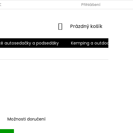
OBNÍCH ÚDAJŮ
ODSTOUPENÍ OD SMLOUVY
Přihlášení
OBCHODNÍ POD
NÁKUPNÍ
Prázdný košík
KOŠÍK
ké autosedačky a podsedáky
Kemping a outdoor
Kara
6
Možnosti doručení