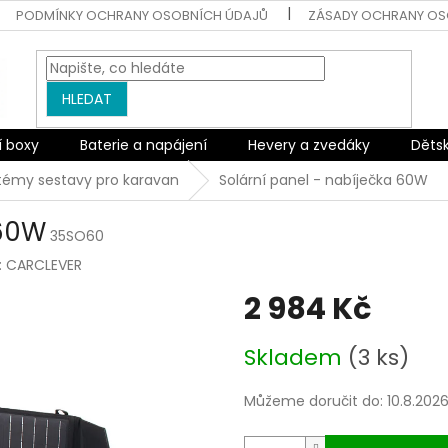
PODMÍNKY OCHRANY OSOBNÍCH ÚDAJŮ
ZÁSADY OCHRANY OS
HLEDAT
í boxy
Baterie a napájení
Hevery a zvedáky
Děts
stémy sestavy pro karavan
Solární panel - nabíječka 60W
 60W
35SO60
:
CARCLEVER
2 984 Kč
Měrná
Skladem
(3 ks)
cena:
Můžeme doručit do:
10.8.202