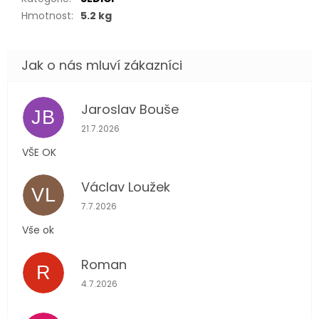
Hmotnost
:
5.2 kg
Jaroslav Bouše
JB
Hodnocení obchodu je 5 z 5 hvězdiček.
21.7.2026
VŠE OK
Václav Loužek
VL
Hodnocení obchodu je 5 z 5 hvězdiček.
7.7.2026
Vše ok
Roman
R
Hodnocení obchodu je 5 z 5 hvězdiček.
4.7.2026