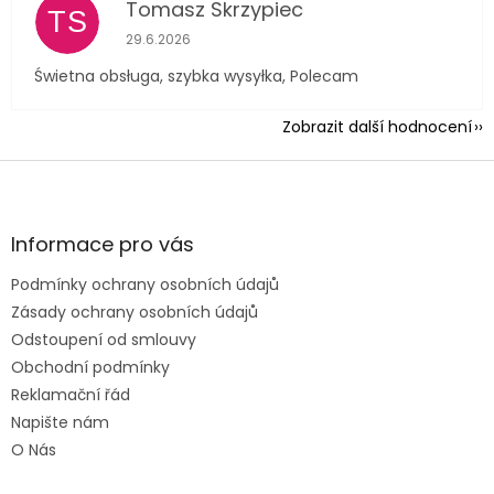
Tomasz Skrzypiec
TS
Hodnocení obchodu je 5 z 5 hvězdiček.
29.6.2026
Świetna obsługa, szybka wysyłka, Polecam
Zobrazit další hodnocení
Z
á
p
a
Informace pro vás
t
Podmínky ochrany osobních údajů
í
Zásady ochrany osobních údajů
Odstoupení od smlouvy
Obchodní podmínky
Reklamační řád
Napište nám
O Nás