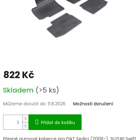
822 Kč
Měrná
Skladem
(>5 ks)
cena:
Můžeme doručit do:
11.8.2026
Možnosti doručení
Přidat do košíku
Přesné gumové koberce pro FIAT Sedici (2006-), SUZUKI Swift