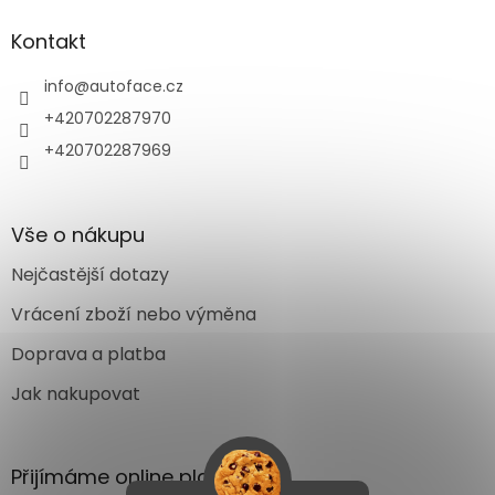
Kontakt
info
@
autoface.cz
+420702287970
+420702287969
Vše o nákupu
Nejčastější dotazy
Vrácení zboží nebo výměna
Doprava a platba
Jak nakupovat
Přijímáme online platby