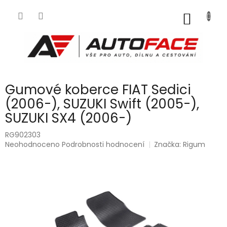
Přejít
na
NÁKUP
obsah
KOŠÍK
Gumové koberce FIAT Sedici
(2006-), SUZUKI Swift (2005-),
SUZUKI SX4 (2006-)
RG902303
Průměrné
Neohodnoceno
Podrobnosti hodnocení
Značka:
Rigum
hodnocení
produktu
je
0,0
z
5
hvězdiček.