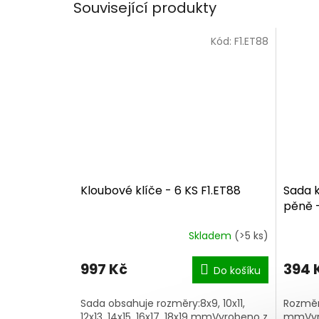
Související produkty
Kód:
F1.ET88
Kloubové klíče - 6 KS F1.ET88
Sada k
pěně -
Skladem
(>5 ks)
997 Kč
394 
Do košíku
Sada obsahuje rozměry:8x9, 10x11,
Rozměry 
12x13, 14x15, 16x17, 18x19 mmVyrobeno z
mmVyro