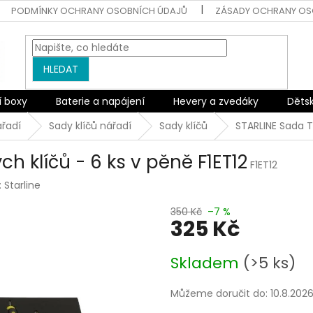
PODMÍNKY OCHRANY OSOBNÍCH ÚDAJŮ
ZÁSADY OCHRANY OS
HLEDAT
í boxy
Baterie a napájení
Hevery a zvedáky
Děts
ářadí
Sady klíčů nářadí
Sady klíčů
STARLINE Sada T
 klíčů - 6 ks v pěně F1ET12
F1ET12
:
Starline
350 Kč
–7 %
325 Kč
Měrná
Skladem
(>5 ks)
cena:
Můžeme doručit do:
10.8.202