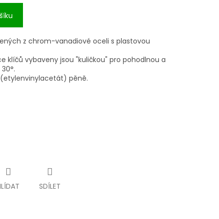
šíku
ených z chrom-vanadiové oceli s plastovou
e klíčů vybaveny jsou "kuličkou" pro pohodlnou a
 30°.
(etylenvinylacetát) pěně.
HLÍDAT
SDÍLET