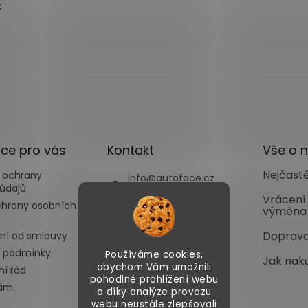
k
ce pro vás
Kontakt
Vše o 
Nejčastě
 ochrany
info
@
autoface.cz
údajů
+420702287970
Vrácení
chrany osobních
výměna
+420702287969
Doprava
ní od smlouvy
 podmínky
Používáme cookies,
Jak nak
abychom Vám umožnili
í řád
pohodlné prohlížení webu
nám
a díky analýze provozu
webu neustále zlepšovali