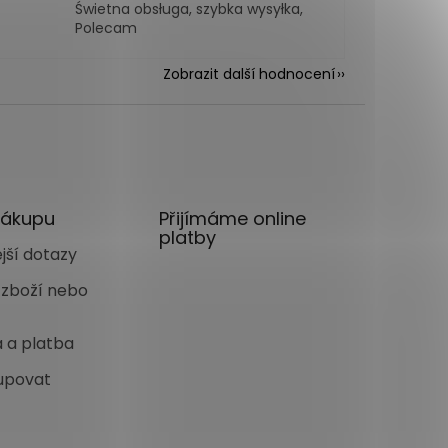
Świetna obsługa, szybka wysyłka,
Polecam
Zobrazit další hodnocení
nákupu
Přijímáme online
platby
jší dotazy
 zboží nebo
 a platba
upovat