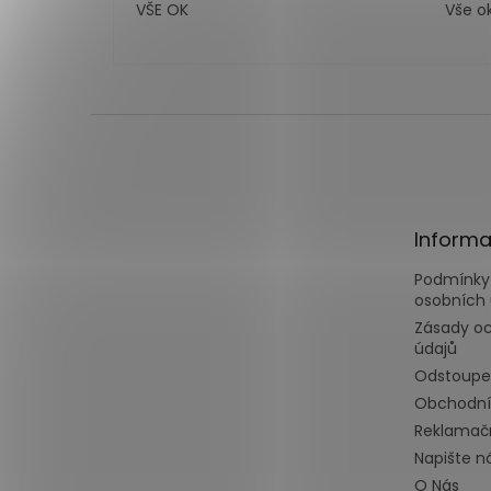
VŠE OK
Vše o
Z
á
p
a
t
Informa
í
Podmínky
osobních 
Zásady o
údajů
Odstoupe
Obchodní
Reklamačn
Napište 
O Nás