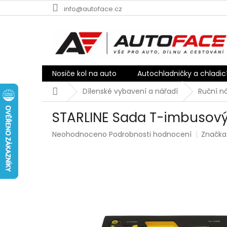
Přejít
info@autoface.cz
na
obsah
Nosiče kol na auto
Autochladničky a chladic
Domů
Dílenské vybavení a nářadí
Ruční n
STARLINE Sada T-imbusových
Průměrné
Neohodnoceno
Podrobnosti hodnocení
Značka
hodnocení
produktu
je
0,0
z
5
hvězdiček.