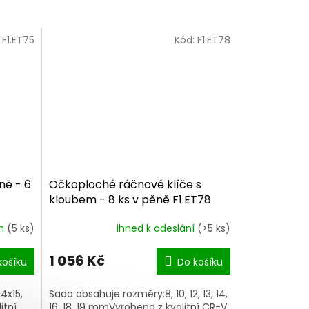
:
F1.ET75
Kód:
F1.ET78
ně - 6
Očkoploché ráčnové klíče s
kloubem - 8 ks v pěně F1.ET78
em
(5 ks)
ihned k odeslání
(>5 ks)
1 056 Kč
košíku
Do košíku
14x15,
Sada obsahuje rozměry:8, 10, 12, 13, 14,
itní
16, 18, 19 mmVyrobeno z kvalitní CR-V