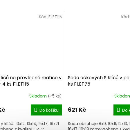
Kód:
F1.ET115
Kód
líčů na převlečné matice v
Sada očkových S klíčů v pě
 4 ks F1.ET115
ks F1.ET75
Skladem
(>5 ks)
Sklad
Kč
621 Kč
Do košíku
Do 
klíčů: 10x12, 13x14, 15x17, 19x21
Sada obsahuje:8x9, 10x11, 12x13, 
beno z kvalitní CR-V
16x17, 18x19 mmVyrobeno z kval