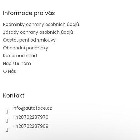
p
a
Informace pro vás
t
Podmínky ochrany osobních údajů
í
Zásady ochrany osobních údajů
Odstoupení od smlouvy
Obchodní podmínky
Reklamační řád
Napište nám
O Nás
Kontakt
info
@
autoface.cz
+420702287970
+420702287969