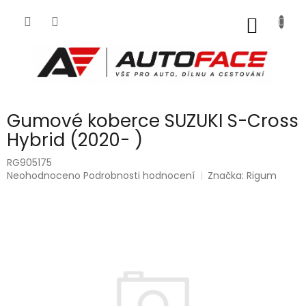
Přejít
na
NÁKUP
obsah
KOŠÍK
Gumové koberce SUZUKI S-Cross
Hybrid (2020- )
RG905175
Průměrné
Neohodnoceno
Podrobnosti hodnocení
Značka:
Rigum
hodnocení
produktu
je
0,0
z
5
hvězdiček.