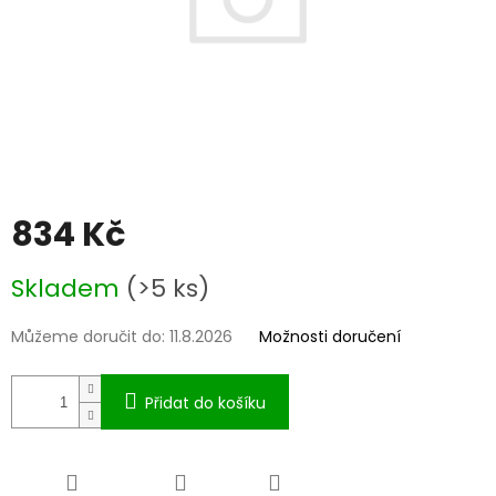
834 Kč
Měrná
Skladem
(>5 ks)
cena:
Můžeme doručit do:
11.8.2026
Možnosti doručení
Přidat do košíku