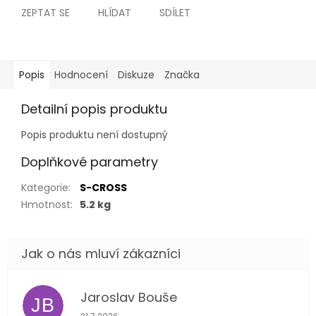
ZEPTAT SE
HLÍDAT
SDÍLET
Popis
Hodnocení
Diskuze
Značka
Detailní popis produktu
Popis produktu není dostupný
Doplňkové parametry
Kategorie
:
S-CROSS
Hmotnost
:
5.2 kg
Jaroslav Bouše
JB
Hodnocení obchodu je 5 z 5 hvězdiček.