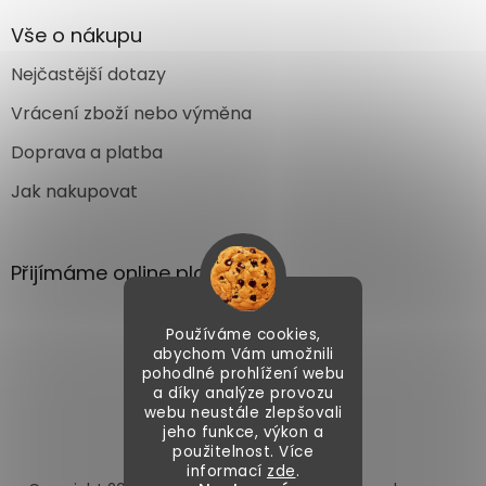
Vše o nákupu
Nejčastější dotazy
Vrácení zboží nebo výměna
Doprava a platba
Jak nakupovat
Přijímáme online platby
Používáme cookies,
abychom Vám umožnili
pohodlné prohlížení webu
a díky analýze provozu
webu neustále zlepšovali
Vytvořil Shoptet
jeho funkce, výkon a
použitelnost. Více
informací
zde
.