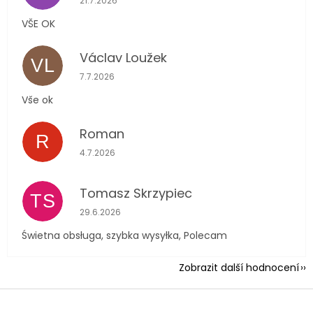
21.7.2026
VŠE OK
Václav Loužek
VL
Hodnocení obchodu je 5 z 5 hvězdiček.
7.7.2026
Vše ok
Roman
R
Hodnocení obchodu je 5 z 5 hvězdiček.
4.7.2026
Tomasz Skrzypiec
TS
Hodnocení obchodu je 5 z 5 hvězdiček.
29.6.2026
Świetna obsługa, szybka wysyłka, Polecam
Zobrazit další hodnocení
Z
á