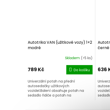
Autotrika VAN (užitkové vozy) 1+2
Autotr
modré
černé
Skladem
(>5 ks)
789 Kč
636 
Do košíku
Univerzální potah na přední
Univerz
autosedačky užitkových
autose
vozidel.Balení obsahuje potah na
vozidel
sedadlo řidiče a potah na
sedadlo
dvousedadlo spolujezdce.Potahy se
dvouse
snadno a rychle nasazují, vnitřní...
snadno 