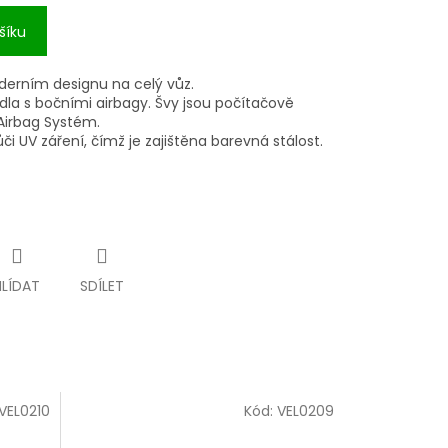
šíku
derním designu na celý vůz.
dla s bočními airbagy. Švy jsou počítačově
Airbag Systém.
či UV záření, čímž je zajištěna barevná stálost.
HLÍDAT
SDÍLET
VEL0210
Kód:
VEL0209