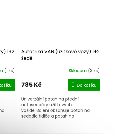
zy) 1+2
Autotrika VAN (užitkové vozy) 1+2
šedé
em
(1 ks)
Skladem
(3 ks)
785 Kč
košíku
Do košíku
Univerzální potah na přední
autosedačky užitkových
 na
vozidel.Balení obsahuje potah na
sedadlo řidiče a potah na
hy se
dvousedadlo spolujezdce.Potahy se
...
snadno a rychle nasazují, vnitřní...