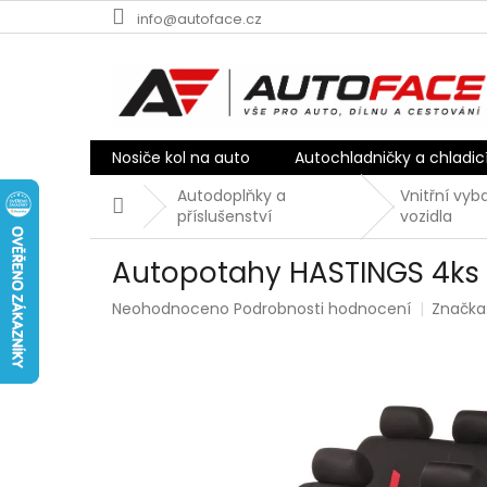
Přejít
info@autoface.cz
na
obsah
Nosiče kol na auto
Autochladničky a chladic
Autodoplňky a
Vnitřní vyb
Domů
příslušenství
vozidla
Autopotahy HASTINGS 4ks
Průměrné
Neohodnoceno
Podrobnosti hodnocení
Značka
hodnocení
produktu
je
0,0
z
5
hvězdiček.