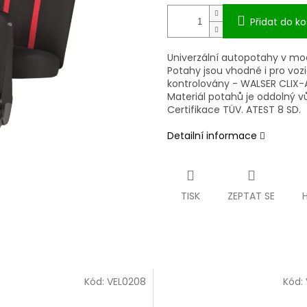
Přidat do ko
Univerzální autopotahy v mo
Potahy jsou vhodné i pro vozi
kontrolovány - WALSER CLIX-
Materiál potahů je oddolný vů
Certifikace TÜV. ATEST 8 SD.
Detailní informace
TISK
ZEPTAT SE
Kód:
VEL0208
Kód: