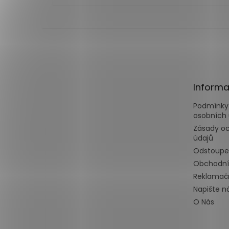
Z
á
p
a
t
Informa
í
Podmínky
osobních 
Zásady o
údajů
Odstoupe
Obchodní
Reklamačn
Napište 
O Nás