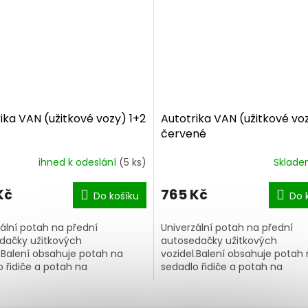
ika VAN (užitkové vozy) 1+2
Autotrika VAN (užitkové vo
červené
ihned k odeslání
(5 ks)
Sklad
Kč
765 Kč
Do košíku
Do 
ální potah na přední
Univerzální potah na přední
dačky užitkových
autosedačky užitkových
.Balení obsahuje potah na
vozidel.Balení obsahuje potah
 řidiče a potah na
sedadlo řidiče a potah na
dadlo spolujezdce.Potahy se
dvousedadlo spolujezdce.Pota
a rychle nasazují, vnitřní...
snadno a rychle nasazují, vnitřní