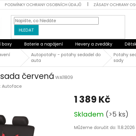
PODMÍNKY OCHRANY OSOBNÍCH ÚDAJŮ
ZÁSADY OCHRANY OS
HLEDAT
í boxy
Baterie a napájení
Hevery a zvedáky
Děts
avení
Autopotahy - potahy sedadel do
Potahy se
auta
sady
 sada červená
WA11809
:
Autoface
1 389 Kč
Měrná
Skladem
(>5 ks)
cena:
Můžeme doručit do:
11.8.2026