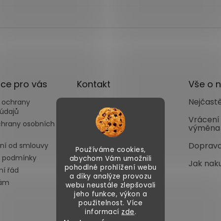
ce pro vás
Kontakt
Vše o 
Nejčastě
 ochrany
info
@
autoface.cz
údajů
+420702287970
Vrácení
chrany osobních
výměna
+420702287969
Doprava
ní od smlouvy
Používáme cookies,
 podmínky
abychom Vám umožnili
Jak nak
pohodlné prohlížení webu
í řád
a díky analýze provozu
nám
webu neustále zlepšovali
jeho funkce, výkon a
použitelnost. Více
informací
zde
.